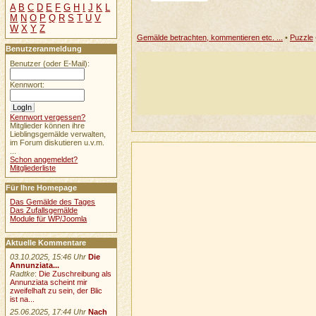
A
B
C
D
E
F
G
H
I
J
K
L
M
N
O
P
Q
R
S
T
U
V
W
X
Y
Z
Gemälde betrachten, kommentieren etc. ...
•
Puzzle
Benutzeranmeldung
Benutzer (oder E-Mail):
Kennwort:
Kennwort vergessen?
Mitglieder können ihre
Lieblingsgemälde verwalten,
im Forum diskutieren u.v.m.
...
Schon angemeldet?
Mitgliederliste
Für Ihre Homepage
Das Gemälde des Tages
Das Zufallsgemälde
Module für WP/Joomla
Aktuelle Kommentare
03.10.2025, 15:46 Uhr
Die
Annunziata...
Radtke
:
Die Zuschreibung als
Annunziata scheint mir
zweifelhaft zu sein, der Blic
ist na...
25.06.2025, 17:44 Uhr
Nach