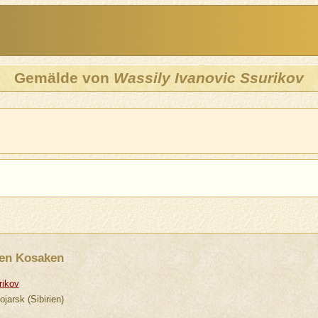
Gemälde von
Wassily Ivanovic Ssurikov
gen Kosaken
rikov
jarsk (Sibirien)