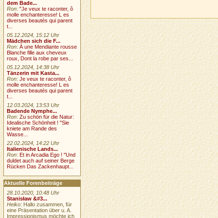
dem Bade...
Ron
:
"Je veux te raconter, ô
molle enchanteresse! L es
diverses beautés qui parent
t...
05.12.2024, 15:12 Uhr
Mädchen sich die F...
Ron
:
À une Mendiante rousse
Blanche fille aux cheveux
roux, Dont la robe par ses...
05.12.2024, 14:38 Uhr
Tänzerin mit Kasta...
Ron
:
Je veux te raconter, ô
molle enchanteresse! L es
diverses beautés qui parent
t...
12.03.2024, 13:53 Uhr
Badende Nymphe...
Ron
:
Zu schön für die Natur:
Idealische Schönheit ! "Sie
kniete am Rande des
Wasse...
22.02.2024, 14:22 Uhr
Italienische Lands...
Ron
:
Et in Arcadia Ego ! "Und
duldet auch auf seiner Berge
Rücken Das Zackenhaupt...
Aktuelle Forenbeiträge
28.10.2020, 10:48 Uhr
Stanisław &#3...
Heiko
: Hallo zusammen, für
eine Präsentation über u. A.
Impressionismus möchte ich