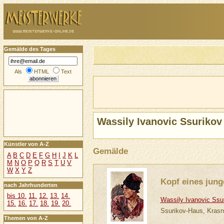
Gemälde des Tages
Als
HTML
Text
Wassily Ivanovic Ssurikov
Künstler von A-Z
Gemälde
A
B
C
D
E
F
G
H
I
J
K
L
M
N
O
P
Q
R
S
T
U
V
W
X
Y
Z
Kopf eines jun
nach Jahrhunderten
bis 10.
11.
12.
13.
14.
Wassily Ivanovic Ssu
15.
16.
17.
18.
19.
20.
Ssurikov-Haus, Krasno
Themen von A-Z