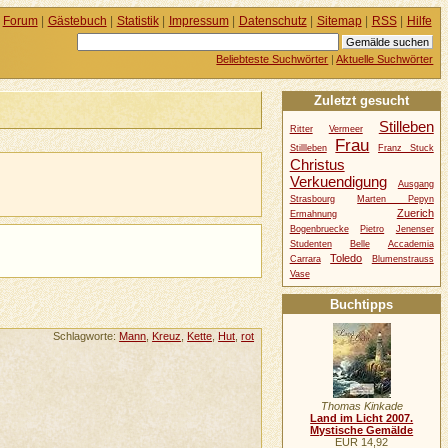
Forum
|
Gästebuch
|
Statistik
|
Impressum
|
Datenschutz
|
Sitemap
|
RSS
|
Hilfe
Beliebteste Suchwörter
|
Aktuelle Suchwörter
Zuletzt gesucht
Stilleben
Ritter
Vermeer
Frau
Stillleben
Franz Stuck
Christus
Verkuendigung
Ausgang
Strasbourg
Marten Pepyn
Zuerich
Ermahnung
Bogenbruecke
Pietro
Jenenser
Studenten
Belle
Accademia
Toledo
Carrara
Blumenstrauss
Vase
Buchtipps
Schlagworte:
Mann
,
Kreuz
,
Kette
,
Hut
,
rot
Thomas Kinkade
Land im Licht 2007.
Mystische Gemälde
EUR 14,92