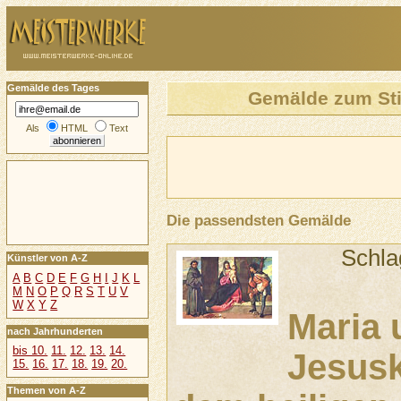
Gemälde des Tages
Gemälde zum St
Als
HTML
Text
Die passendsten Gemälde
Schla
Künstler von A-Z
A
B
C
D
E
F
G
H
I
J
K
L
M
N
O
P
Q
R
S
T
U
V
W
X
Y
Z
Maria 
nach Jahrhunderten
bis 10.
11.
12.
13.
14.
Jesusk
15.
16.
17.
18.
19.
20.
Themen von A-Z