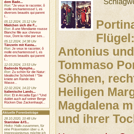
Schlagw
dem Bade...
Ron
:
"Je veux te raconter, ô
molle enchanteresse! L es
diverses beautés qui parent
t...
Portina
05.12.2024, 15:12 Uhr
Mädchen sich die F...
Ron
:
À une Mendiante rousse
Blanche fille aux cheveux
Flügel
roux, Dont la robe par ses...
05.12.2024, 14:38 Uhr
Tänzerin mit Kasta...
Antonius un
Ron
:
Je veux te raconter, ô
molle enchanteresse! L es
diverses beautés qui parent
t...
Tommaso Port
12.03.2024, 13:53 Uhr
Badende Nymphe...
Ron
:
Zu schön für die Natur:
Söhnen, recht
Idealische Schönheit ! "Sie
kniete am Rande des
Wasse...
Heiligen Mar
22.02.2024, 14:22 Uhr
Italienische Lands...
Ron
:
Et in Arcadia Ego ! "Und
duldet auch auf seiner Berge
Magdalena mit
Rücken Das Zackenhaupt...
Aktuelle Forenbeiträge
und ihrer Toc
28.10.2020, 10:48 Uhr
Stanisław &#3...
Heiko
: Hallo zusammen, für
eine Präsentation über u. A.
Impressionismus möchte ich