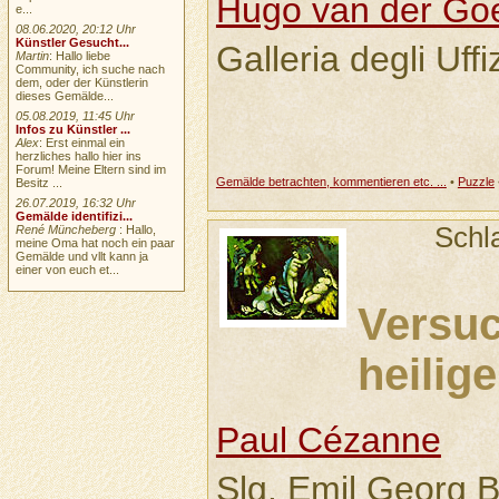
Hugo van der Go
e...
08.06.2020, 20:12 Uhr
Künstler Gesucht...
Galleria degli Uffi
Martin
: Hallo liebe
Community, ich suche nach
dem, oder der Künstlerin
dieses Gemälde...
05.08.2019, 11:45 Uhr
Infos zu Künstler ...
Alex
: Erst einmal ein
herzliches hallo hier ins
Forum! Meine Eltern sind im
Gemälde betrachten, kommentieren etc. ...
•
Puzzle
Besitz ...
26.07.2019, 16:32 Uhr
Gemälde identifizi...
Schl
René Müncheberg
: Hallo,
meine Oma hat noch ein paar
Gemälde und vllt kann ja
einer von euch et...
Versu
heilig
Paul Cézanne
Slg. Emil Georg B