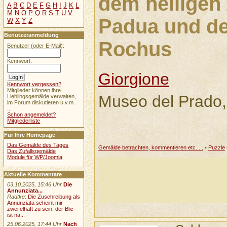
dem heiligen
A
B
C
D
E
F
G
H
I
J
K
L
M
N
O
P
Q
R
S
T
U
V
Padua und de
W
X
Y
Z
Benutzeranmeldung
Rochus
Benutzer (oder E-Mail):
Kennwort:
Giorgione
Kennwort vergessen?
Mitglieder können ihre
Museo del Prado,
Lieblingsgemälde verwalten,
im Forum diskutieren u.v.m.
...
Schon angemeldet?
Mitgliederliste
Für Ihre Homepage
Das Gemälde des Tages
Gemälde betrachten, kommentieren etc. ...
•
Puzzle
Das Zufallsgemälde
Module für WP/Joomla
Aktuelle Kommentare
03.10.2025, 15:46 Uhr
Die
Annunziata...
Radtke
:
Die Zuschreibung als
Annunziata scheint mir
zweifelhaft zu sein, der Blic
ist na...
25.06.2025, 17:44 Uhr
Nach