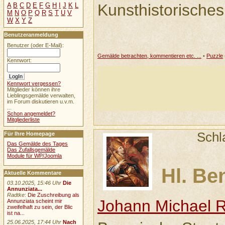
Kunsthistorische
A
B
C
D
E
F
G
H
I
J
K
L
M
N
O
P
Q
R
S
T
U
V
W
X
Y
Z
Benutzeranmeldung
Benutzer (oder E-Mail):
Gemälde betrachten, kommentieren etc. ...
•
Puzzle
Kennwort:
Kennwort vergessen?
Mitglieder können ihre
Lieblingsgemälde verwalten,
im Forum diskutieren u.v.m.
...
Schon angemeldet?
Mitgliederliste
Schl
Für Ihre Homepage
Das Gemälde des Tages
Das Zufallsgemälde
Module für WP/Joomla
Hl. Be
Aktuelle Kommentare
03.10.2025, 15:46 Uhr
Die
Annunziata...
Radtke
:
Die Zuschreibung als
Johann Michael 
Annunziata scheint mir
zweifelhaft zu sein, der Blic
ist na...
25.06.2025, 17:44 Uhr
Nach