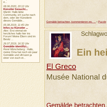
e...
08.06.2020, 20:12 Uhr
Künstler Gesucht...
Martin
: Hallo liebe
Community, ich suche nach
dem, oder der Künstlerin
dieses Gemälde...
Gemälde betrachten, kommentieren etc. ...
•
Puzzle
05.08.2019, 11:45 Uhr
Infos zu Künstler ...
Alex
: Erst einmal ein
Schlagwo
herzliches hallo hier ins
Forum! Meine Eltern sind im
Besitz ...
26.07.2019, 16:32 Uhr
Gemälde identifizi...
Ein hei
René Müncheberg
: Hallo,
meine Oma hat noch ein paar
Gemälde und vllt kann ja
einer von euch et...
El Greco
Musée National d
Gemälde betrachten, 