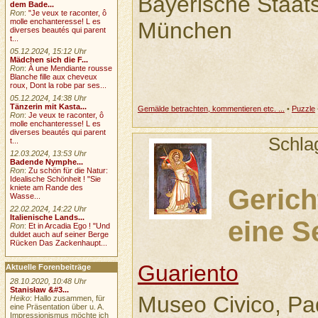
Bayerische Staa
dem Bade...
Ron
:
"Je veux te raconter, ô
molle enchanteresse! L es
München
diverses beautés qui parent
t...
05.12.2024, 15:12 Uhr
Mädchen sich die F...
Ron
:
À une Mendiante rousse
Blanche fille aux cheveux
roux, Dont la robe par ses...
05.12.2024, 14:38 Uhr
Tänzerin mit Kasta...
Gemälde betrachten, kommentieren etc. ...
•
Puzzle
Ron
:
Je veux te raconter, ô
molle enchanteresse! L es
diverses beautés qui parent
Schla
t...
12.03.2024, 13:53 Uhr
Badende Nymphe...
Ron
:
Zu schön für die Natur:
Idealische Schönheit ! "Sie
kniete am Rande des
Gerich
Wasse...
22.02.2024, 14:22 Uhr
Italienische Lands...
eine S
Ron
:
Et in Arcadia Ego ! "Und
duldet auch auf seiner Berge
Rücken Das Zackenhaupt...
Guariento
Aktuelle Forenbeiträge
28.10.2020, 10:48 Uhr
Stanisław &#3...
Museo Civico, P
Heiko
: Hallo zusammen, für
eine Präsentation über u. A.
Impressionismus möchte ich