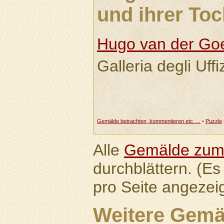
und ihrer Toc
Hugo van der Go
Galleria degli Uffi
Gemälde betrachten, kommentieren etc. ...
•
Puzzle
Alle
Gemälde zum
durchblättern. (E
pro Seite angezeig
Weitere Gemä