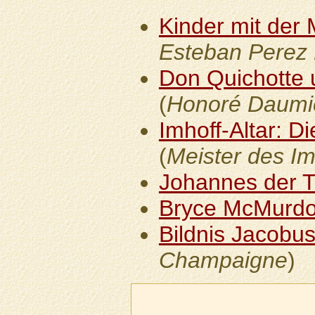
Kinder mit der
Esteban Perez 
Don Quichotte
(
Honoré Daumi
Imhoff-Altar: D
(
Meister des Im
Johannes der T
Bryce McMurd
Bildnis Jacobu
Champaigne
)