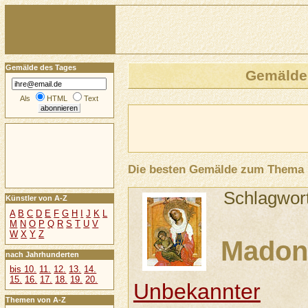
Gemälde des Tages
Gemälde
Als
HTML
Text
Die besten Gemälde zum Thema
Schlagwor
Künstler von A-Z
A
B
C
D
E
F
G
H
I
J
K
L
M
N
O
P
Q
R
S
T
U
V
W
X
Y
Z
Madon
nach Jahrhunderten
bis 10.
11.
12.
13.
14.
15.
16.
17.
18.
19.
20.
Unbekannter
Themen von A-Z