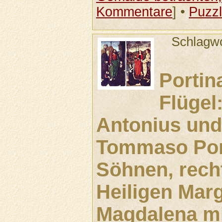
Kommentare
] •
Puzz
Schlagw
Portina
Flügel
Antonius un
Tommaso Port
Söhnen, recht
Heiligen Mar
Magdalena mit