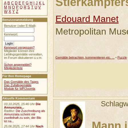
Stierkämpfer
A
B
C
D
E
F
G
H
I
J
K
L
M
N
O
P
Q
R
S
T
U
V
W
X
Y
Z
Edouard Manet
Benutzeranmeldung
Benutzer (oder E-Mail):
Metropolitan Mus
Kennwort:
Kennwort vergessen?
Mitglieder können ihre
Lieblingsgemälde verwalten,
Gemälde betrachten, kommentieren etc. ...
•
Puzzle
im Forum diskutieren u.v.m.
...
Schon angemeldet?
Mitgliederliste
Für Ihre Homepage
Das Gemälde des Tages
Das Zufallsgemälde
Module für WP/Joomla
Aktuelle Kommentare
Schlagw
03.10.2025, 15:46 Uhr
Die
Annunziata...
Radtke
:
Die Zuschreibung als
Annunziata scheint mir
zweifelhaft zu sein, der Blic
ist na...
Mann i
25.06.2025, 17:44 Uhr
Nach