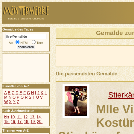
Gemälde des Tages
Gemälde zu
Als
HTML
Text
Die passendsten Gemälde
Künstler von A-Z
Stierkä
A
B
C
D
E
F
G
H
I
J
K
L
M
N
O
P
Q
R
S
T
U
V
W
X
Y
Z
Mlle V
nach Jahrhunderten
bis 10.
11.
12.
13.
14.
Kostü
15.
16.
17.
18.
19.
20.
Themen von A-Z