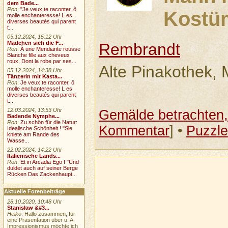
dem Bade...
Ron
:
"Je veux te raconter, ô
Kostü
molle enchanteresse! L es
diverses beautés qui parent
t...
05.12.2024, 15:12 Uhr
Mädchen sich die F...
Rembrandt
Ron
:
À une Mendiante rousse
Blanche fille aux cheveux
roux, Dont la robe par ses...
Alte Pinakothek,
05.12.2024, 14:38 Uhr
Tänzerin mit Kasta...
Ron
:
Je veux te raconter, ô
molle enchanteresse! L es
diverses beautés qui parent
t...
12.03.2024, 13:53 Uhr
Gemälde betrachten, 
Badende Nymphe...
Ron
:
Zu schön für die Natur:
Kommentar
] •
Puzzle
Idealische Schönheit ! "Sie
kniete am Rande des
Wasse...
22.02.2024, 14:22 Uhr
Italienische Lands...
Ron
:
Et in Arcadia Ego ! "Und
duldet auch auf seiner Berge
Rücken Das Zackenhaupt...
Aktuelle Forenbeiträge
28.10.2020, 10:48 Uhr
Stanisław &#3...
Heiko
: Hallo zusammen, für
eine Präsentation über u. A.
Impressionismus möchte ich