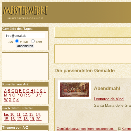
Gemälde des Tages
Als
HTML
Text
Die passendsten Gemälde
Künstler von A-Z
Abendmahl
A
B
C
D
E
F
G
H
I
J
K
L
M
N
O
P
Q
R
S
T
U
V
Leonardo da Vinci
W
X
Y
Z
Santa Maria delle Gra
nach Jahrhunderten
bis 10.
11.
12.
13.
14.
15.
16.
17.
18.
19.
20.
Themen von A-Z
Gemälde betrachten, kommentieren etc. ...
[3
Komme