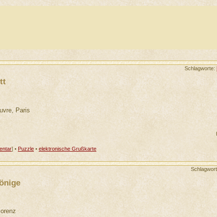
Schlagworte:
tt
uvre, Paris
ntar
] •
Puzzle
•
elektronische Grußkarte
Schlagwor
önige
Florenz