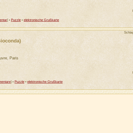
ntar
] •
Puzzle
•
elektronische Grußkarte
Schla
Gioconda)
uvre, Paris
entare
] •
Puzzle
•
elektronische Grußkarte