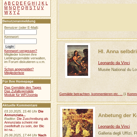
A
B
C
D
E
F
G
H
I
J
K
L
M
N
O
P
Q
R
S
T
U
V
W
X
Y
Z
Benutzeranmeldung
Benutzer (oder E-Mail):
Kennwort:
Hl. Anna selbdri
Kennwort vergessen?
Mitglieder können ihre
Lieblingsgemälde verwalten,
im Forum diskutieren u.v.m.
Leonardo da Vinci
...
Musée National du Lo
Schon angemeldet?
Mitgliederliste
Für Ihre Homepage
Das Gemälde des Tages
Das Zufallsgemälde
Gemälde betrachten, kommentieren etc. ...
[1
Komme
Module für WP/Joomla
Aktuelle Kommentare
03.10.2025, 15:46 Uhr
Die
Anbetung der K
Annunziata...
Radtke
:
Die Zuschreibung als
Annunziata scheint mir
Leonardo da Vinci
zweifelhaft zu sein, der Blic
ist na...
Galleria degli Uffizi, 
25.06.2025, 17:44 Uhr
Nach