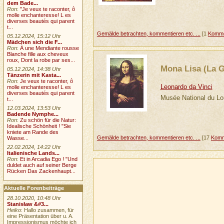
dem Bade...
Ron
:
"Je veux te raconter, ô
molle enchanteresse! L es
diverses beautés qui parent
t...
Gemälde betrachten, kommentieren etc. ...
[1
Komme
05.12.2024, 15:12 Uhr
Mädchen sich die F...
Ron
:
À une Mendiante rousse
Blanche fille aux cheveux
roux, Dont la robe par ses...
Mona Lisa (La 
05.12.2024, 14:38 Uhr
Tänzerin mit Kasta...
Ron
:
Je veux te raconter, ô
Leonardo da Vinci
molle enchanteresse! L es
diverses beautés qui parent
Musée National du Lo
t...
12.03.2024, 13:53 Uhr
Badende Nymphe...
Ron
:
Zu schön für die Natur:
Idealische Schönheit ! "Sie
kniete am Rande des
Gemälde betrachten, kommentieren etc. ...
[17
Komm
Wasse...
22.02.2024, 14:22 Uhr
Italienische Lands...
Ron
:
Et in Arcadia Ego ! "Und
duldet auch auf seiner Berge
Rücken Das Zackenhaupt...
Aktuelle Forenbeiträge
28.10.2020, 10:48 Uhr
Stanisław &#3...
Heiko
: Hallo zusammen, für
eine Präsentation über u. A.
Impressionismus möchte ich