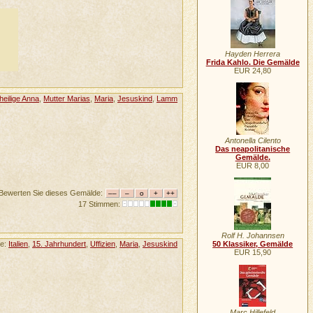
Hayden Herrera
Frida Kahlo. Die Gemälde
EUR 24,80
heilige Anna
,
Mutter Marias
,
Maria
,
Jesuskind
,
Lamm
Antonella Cilento
Das neapolitanische
Gemälde.
EUR 8,00
Bewerten Sie dieses Gemälde:
17 Stimmen:
Rolf H. Johannsen
te:
Italien
,
15. Jahrhundert
,
Uffizien
,
Maria
,
Jesuskind
50 Klassiker, Gemälde
EUR 15,90
Marc Hillefeld