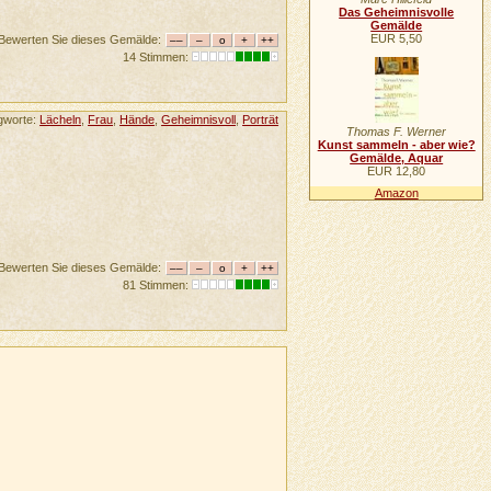
Das Geheimnisvolle
Gemälde
EUR 5,50
Bewerten Sie dieses Gemälde:
14 Stimmen:
gworte:
Lächeln
,
Frau
,
Hände
,
Geheimnisvoll
,
Porträt
Thomas F. Werner
Kunst sammeln - aber wie?
Gemälde, Aquar
EUR 12,80
Amazon
Bewerten Sie dieses Gemälde:
81 Stimmen: