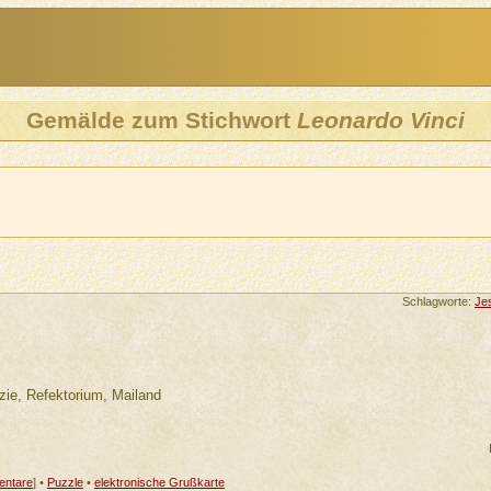
Gemälde zum Stichwort
Leonardo Vinci
Schlagworte:
Je
zie, Refektorium, Mailand
ntare
] •
Puzzle
•
elektronische Grußkarte