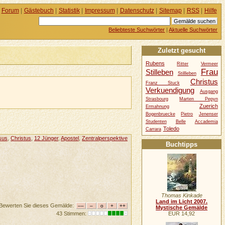
Forum
|
Gästebuch
|
Statistik
|
Impressum
|
Datenschutz
|
Sitemap
|
RSS
|
Hilfe
Beliebteste Suchwörter
|
Aktuelle Suchwörter
Zuletzt gesucht
Rubens
Ritter
Vermeer
Frau
Stilleben
Stillleben
Christus
Franz Stuck
Verkuendigung
Ausgang
Strasbourg
Marten Pepyn
Zuerich
Ermahnung
Bogenbruecke
Pietro
Jenenser
Studenten
Belle
Accademia
Toledo
Carrara
sus
,
Christus
,
12 Jünger
,
Apostel
,
Zentralperspektive
Buchtipps
Thomas Kinkade
Land im Licht 2007.
Bewerten Sie dieses Gemälde:
Mystische Gemälde
EUR 14,92
43 Stimmen: