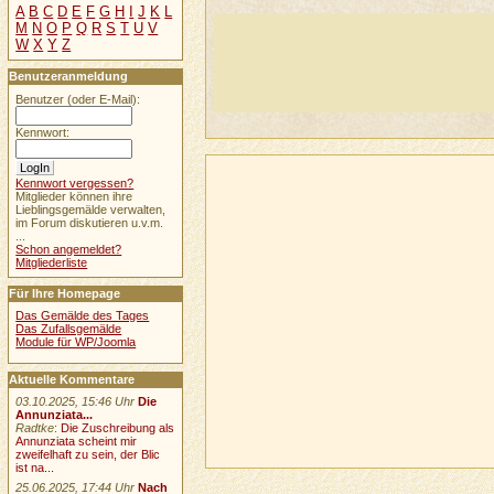
A
B
C
D
E
F
G
H
I
J
K
L
M
N
O
P
Q
R
S
T
U
V
W
X
Y
Z
Benutzeranmeldung
Benutzer (oder E-Mail):
Kennwort:
Kennwort vergessen?
Mitglieder können ihre
Lieblingsgemälde verwalten,
im Forum diskutieren u.v.m.
...
Schon angemeldet?
Mitgliederliste
Für Ihre Homepage
Das Gemälde des Tages
Das Zufallsgemälde
Module für WP/Joomla
Aktuelle Kommentare
03.10.2025, 15:46 Uhr
Die
Annunziata...
Radtke
:
Die Zuschreibung als
Annunziata scheint mir
zweifelhaft zu sein, der Blic
ist na...
25.06.2025, 17:44 Uhr
Nach