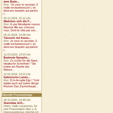
dem Bade...
Ron
:
"Je veux te raconter, ô
molle enchanteresse! L es
diverses beautés qui parent
t...
05.12.2024, 15:12 Uhr
Mädchen sich die F...
Ron
:
À une Mendiante rousse
Blanche fille aux cheveux
roux, Dont la robe par ses...
05.12.2024, 14:38 Uhr
Tänzerin mit Kasta...
Ron
:
Je veux te raconter, ô
molle enchanteresse! L es
diverses beautés qui parent
t...
12.03.2024, 13:53 Uhr
Badende Nymphe...
Ron
:
Zu schön für die Natur:
Idealische Schönheit ! "Sie
kniete am Rande des
Wasse...
22.02.2024, 14:22 Uhr
Italienische Lands...
Ron
:
Et in Arcadia Ego ! "Und
duldet auch auf seiner Berge
Rücken Das Zackenhaupt...
Aktuelle Forenbeiträge
28.10.2020, 10:48 Uhr
Stanisław &#3...
Heiko
: Hallo zusammen, für
eine Präsentation über u. A.
Impressionismus möchte ich