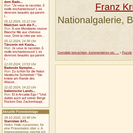
dem Bade...
Franz Kr
Ron
:
"Je veux te raconter, ô
molle enchanteresse! L es
diverses beautés qui parent
t...
Nationalgalerie, B
05.12.2024, 15:12 Uhr
Mädchen sich die F...
Ron
:
À une Mendiante rousse
Blanche fille aux cheveux
roux, Dont la robe par ses...
05.12.2024, 14:38 Uhr
Tänzerin mit Kasta...
Ron
:
Je veux te raconter, ô
molle enchanteresse! L es
Gemälde betrachten, kommentieren etc. ...
•
Puzzle
diverses beautés qui parent
t...
12.03.2024, 13:53 Uhr
Badende Nymphe...
Ron
:
Zu schön für die Natur:
Idealische Schönheit ! "Sie
kniete am Rande des
Wasse...
22.02.2024, 14:22 Uhr
Italienische Lands...
Ron
:
Et in Arcadia Ego ! "Und
duldet auch auf seiner Berge
Rücken Das Zackenhaupt...
Aktuelle Forenbeiträge
28.10.2020, 10:48 Uhr
Stanisław &#3...
Heiko
: Hallo zusammen, für
eine Präsentation über u. A.
Impressionismus möchte ich