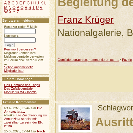
Begleitung d
A
B
C
D
E
F
G
H
I
J
K
L
M
N
O
P
Q
R
S
T
U
V
W
X
Y
Z
Franz Krüger
Benutzeranmeldung
Benutzer (oder E-Mail):
Nationalgalerie, B
Kennwort:
Kennwort vergessen?
Mitglieder können ihre
Lieblingsgemälde verwalten,
Gemälde betrachten, kommentieren etc. ...
•
Puzzle
im Forum diskutieren u.v.m.
...
Schon angemeldet?
Mitgliederliste
Für Ihre Homepage
Das Gemälde des Tages
Das Zufallsgemälde
Module für WP/Joomla
Aktuelle Kommentare
Schlagwor
03.10.2025, 15:46 Uhr
Die
Annunziata...
Radtke
:
Die Zuschreibung als
Ausrit
Annunziata scheint mir
zweifelhaft zu sein, der Blic
ist na...
25.06.2025, 17:44 Uhr
Nach