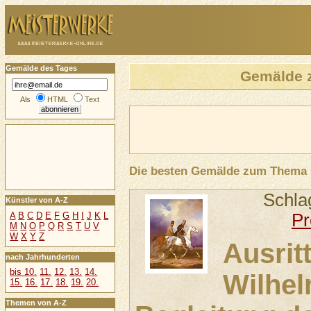
Gemälde des Tages
Gemälde
Als
HTML
Text
Die besten Gemälde zum Thema
Schla
Künstler von A-Z
P
A
B
C
D
E
F
G
H
I
J
K
L
M
N
O
P
Q
R
S
T
U
V
W
X
Y
Z
Ausrit
nach Jahrhunderten
bis 10.
11.
12.
13.
14.
Wilhel
15.
16.
17.
18.
19.
20.
Themen von A-Z