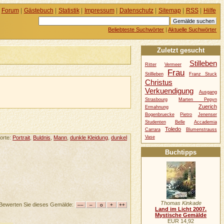
Forum
|
Gästebuch
|
Statistik
|
Impressum
|
Datenschutz
|
Sitemap
|
RSS
|
Hilfe
Beliebteste Suchwörter
|
Aktuelle Suchwörter
Zuletzt gesucht
Stilleben
Ritter
Vermeer
Frau
Stillleben
Franz Stuck
Christus
Verkuendigung
Ausgang
Strasbourg
Marten Pepyn
Zuerich
Ermahnung
Bogenbruecke
Pietro
Jenenser
Studenten
Belle
Accademia
Toledo
Carrara
Blumenstrauss
Vase
orte:
Portrait
,
Buldnis
,
Mann
,
dunkle Kleidung
,
dunkel
Buchtipps
Thomas Kinkade
Bewerten Sie dieses Gemälde:
Land im Licht 2007.
Mystische Gemälde
EUR 14,92