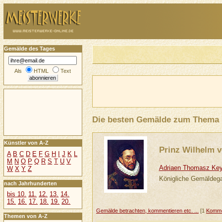
Gemälde des Tages
Als
HTML
Text
Die besten Gemälde zum Thema
Künstler von A-Z
Prinz Wilhelm 
A
B
C
D
E
F
G
H
I
J
K
L
M
N
O
P
Q
R
S
T
U
V
Adriaen Thomasz Ke
W
X
Y
Z
Königliche Gemäldega
nach Jahrhunderten
bis 10.
11.
12.
13.
14.
15.
16.
17.
18.
19.
20.
Gemälde betrachten, kommentieren etc. ...
[1
Komme
Themen von A-Z