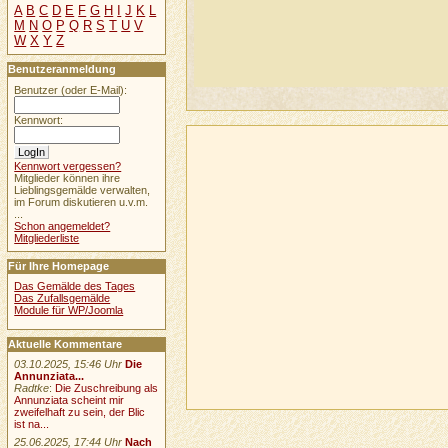
A
B
C
D
E
F
G
H
I
J
K
L
M
N
O
P
Q
R
S
T
U
V
W
X
Y
Z
Benutzeranmeldung
Benutzer (oder E-Mail):
Kennwort:
Kennwort vergessen?
Mitglieder können ihre
Lieblingsgemälde verwalten,
im Forum diskutieren u.v.m.
...
Schon angemeldet?
Mitgliederliste
Für Ihre Homepage
Das Gemälde des Tages
Das Zufallsgemälde
Module für WP/Joomla
Aktuelle Kommentare
03.10.2025, 15:46 Uhr
Die
Annunziata...
Radtke
:
Die Zuschreibung als
Annunziata scheint mir
zweifelhaft zu sein, der Blic
ist na...
25.06.2025, 17:44 Uhr
Nach