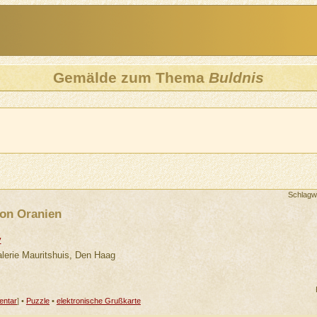
Gemälde zum Thema
Buldnis
Schlagw
von Oranien
y
lerie Mauritshuis, Den Haag
ntar
] •
Puzzle
•
elektronische Grußkarte