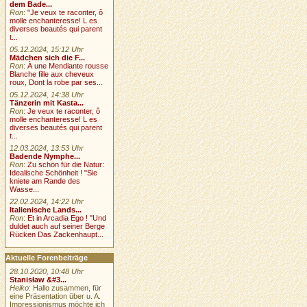
dem Bade...
Ron
:
"Je veux te raconter, ô
molle enchanteresse! L es
diverses beautés qui parent
t...
05.12.2024, 15:12 Uhr
Mädchen sich die F...
Ron
:
À une Mendiante rousse
Blanche fille aux cheveux
roux, Dont la robe par ses...
05.12.2024, 14:38 Uhr
Tänzerin mit Kasta...
Ron
:
Je veux te raconter, ô
molle enchanteresse! L es
diverses beautés qui parent
t...
12.03.2024, 13:53 Uhr
Badende Nymphe...
Ron
:
Zu schön für die Natur:
Idealische Schönheit ! "Sie
kniete am Rande des
Wasse...
22.02.2024, 14:22 Uhr
Italienische Lands...
Ron
:
Et in Arcadia Ego ! "Und
duldet auch auf seiner Berge
Rücken Das Zackenhaupt...
Aktuelle Forenbeiträge
28.10.2020, 10:48 Uhr
Stanisław &#3...
Heiko
: Hallo zusammen, für
eine Präsentation über u. A.
Impressionismus möchte ich