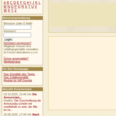
A
B
C
D
E
F
G
H
I
J
K
L
M
N
O
P
Q
R
S
T
U
V
W
X
Y
Z
Benutzeranmeldung
Benutzer (oder E-Mail):
Kennwort:
Kennwort vergessen?
Mitglieder können ihre
Lieblingsgemälde verwalten,
im Forum diskutieren u.v.m.
...
Schon angemeldet?
Mitgliederliste
Für Ihre Homepage
Das Gemälde des Tages
Das Zufallsgemälde
Module für WP/Joomla
Aktuelle Kommentare
03.10.2025, 15:46 Uhr
Die
Annunziata...
Radtke
:
Die Zuschreibung als
Annunziata scheint mir
zweifelhaft zu sein, der Blic
ist na...
25.06.2025, 17:44 Uhr
Nach