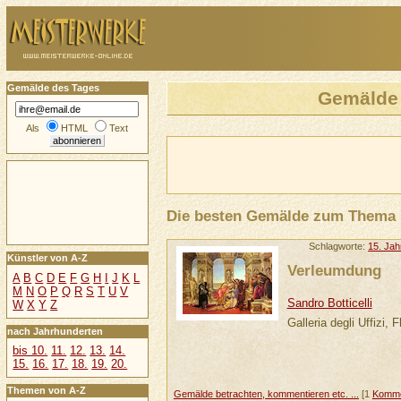
Gemälde des Tages
Gemälde
Als
HTML
Text
Die besten Gemälde zum Thema
Schlagworte:
15. Jah
Künstler von A-Z
Verleumdung
A
B
C
D
E
F
G
H
I
J
K
L
M
N
O
P
Q
R
S
T
U
V
Sandro Botticelli
W
X
Y
Z
Galleria degli Uffizi, 
nach Jahrhunderten
bis 10.
11.
12.
13.
14.
15.
16.
17.
18.
19.
20.
Themen von A-Z
Gemälde betrachten, kommentieren etc. ...
[1
Komme