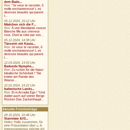
dem Bade...
Ron
:
"Je veux te raconter, ô
molle enchanteresse! L es
diverses beautés qui parent
t...
05.12.2024, 15:12 Uhr
Mädchen sich die F...
Ron
:
À une Mendiante rousse
Blanche fille aux cheveux
roux, Dont la robe par ses...
05.12.2024, 14:38 Uhr
Tänzerin mit Kasta...
Ron
:
Je veux te raconter, ô
molle enchanteresse! L es
diverses beautés qui parent
t...
12.03.2024, 13:53 Uhr
Badende Nymphe...
Ron
:
Zu schön für die Natur:
Idealische Schönheit ! "Sie
kniete am Rande des
Wasse...
22.02.2024, 14:22 Uhr
Italienische Lands...
Ron
:
Et in Arcadia Ego ! "Und
duldet auch auf seiner Berge
Rücken Das Zackenhaupt...
Aktuelle Forenbeiträge
28.10.2020, 10:48 Uhr
Stanisław &#3...
Heiko
: Hallo zusammen, für
eine Präsentation über u. A.
Impressionismus möchte ich