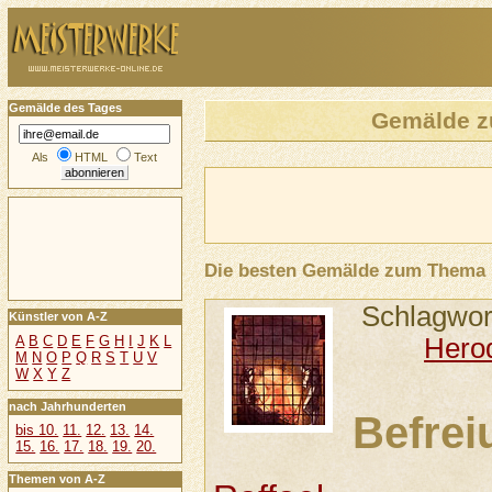
Gemälde des Tages
Gemälde 
Als
HTML
Text
Die besten Gemälde zum Thema
Schlagwor
Künstler von A-Z
Hero
A
B
C
D
E
F
G
H
I
J
K
L
M
N
O
P
Q
R
S
T
U
V
W
X
Y
Z
nach Jahrhunderten
Befrei
bis 10.
11.
12.
13.
14.
15.
16.
17.
18.
19.
20.
Themen von A-Z