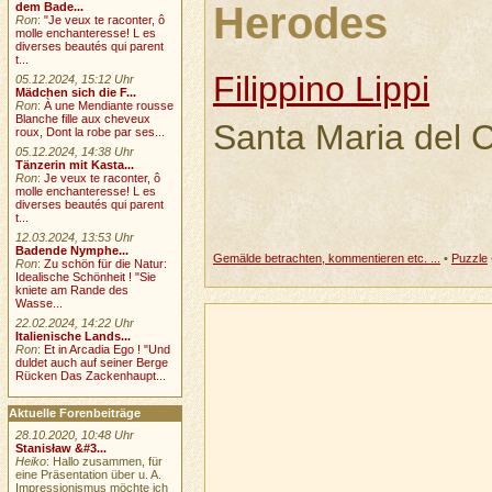
Herodes
dem Bade...
Ron
:
"Je veux te raconter, ô
molle enchanteresse! L es
diverses beautés qui parent
t...
Filippino Lippi
05.12.2024, 15:12 Uhr
Mädchen sich die F...
Ron
:
À une Mendiante rousse
Blanche fille aux cheveux
Santa Maria del 
roux, Dont la robe par ses...
05.12.2024, 14:38 Uhr
Tänzerin mit Kasta...
Ron
:
Je veux te raconter, ô
molle enchanteresse! L es
diverses beautés qui parent
t...
12.03.2024, 13:53 Uhr
Badende Nymphe...
Gemälde betrachten, kommentieren etc. ...
•
Puzzle
Ron
:
Zu schön für die Natur:
Idealische Schönheit ! "Sie
kniete am Rande des
Wasse...
22.02.2024, 14:22 Uhr
Italienische Lands...
Ron
:
Et in Arcadia Ego ! "Und
duldet auch auf seiner Berge
Rücken Das Zackenhaupt...
Aktuelle Forenbeiträge
28.10.2020, 10:48 Uhr
Stanisław &#3...
Heiko
: Hallo zusammen, für
eine Präsentation über u. A.
Impressionismus möchte ich