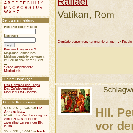
Raffael
A
B
C
D
E
F
G
H
I
J
K
L
M
N
O
P
Q
R
S
T
U
V
Vatikan, Rom
W
X
Y
Z
Benutzeranmeldung
Benutzer (oder E-Mail):
Kennwort:
Gemälde betrachten, kommentieren etc. ...
•
Puzzle
Kennwort vergessen?
Mitglieder können ihre
Lieblingsgemälde verwalten,
im Forum diskutieren u.v.m.
...
Schon angemeldet?
Mitgliederliste
Für Ihre Homepage
Das Gemälde des Tages
Schlagw
Das Zufallsgemälde
Module für WP/Joomla
Aktuelle Kommentare
Hll. P
03.10.2025, 15:46 Uhr
Die
Annunziata...
Radtke
:
Die Zuschreibung als
Annunziata scheint mir
vor de
zweifelhaft zu sein, der Blic
ist na...
25.06.2025, 17:44 Uhr
Nach