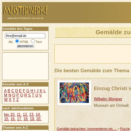
Gemälde des Tages
Gemälde z
Als
HTML
Text
Die besten Gemälde zum Thema
Künstler von A-Z
Einzug Christi 
A
B
C
D
E
F
G
H
I
J
K
L
M
N
O
P
Q
R
S
T
U
V
Wilhelm Morgner
W
X
Y
Z
Museum am Ostwall,
nach Jahrhunderten
bis 10.
11.
12.
13.
14.
15.
16.
17.
18.
19.
20.
Themen von A-Z
Gemälde betrachten, kommentieren etc. ...
•
Puzzle