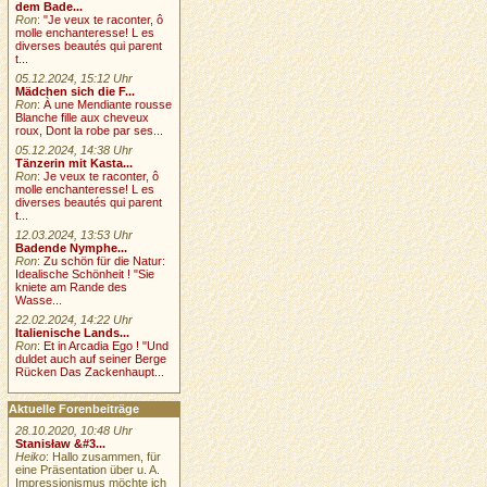
dem Bade...
Ron
:
"Je veux te raconter, ô
molle enchanteresse! L es
diverses beautés qui parent
t...
05.12.2024, 15:12 Uhr
Mädchen sich die F...
Ron
:
À une Mendiante rousse
Blanche fille aux cheveux
roux, Dont la robe par ses...
05.12.2024, 14:38 Uhr
Tänzerin mit Kasta...
Ron
:
Je veux te raconter, ô
molle enchanteresse! L es
diverses beautés qui parent
t...
12.03.2024, 13:53 Uhr
Badende Nymphe...
Ron
:
Zu schön für die Natur:
Idealische Schönheit ! "Sie
kniete am Rande des
Wasse...
22.02.2024, 14:22 Uhr
Italienische Lands...
Ron
:
Et in Arcadia Ego ! "Und
duldet auch auf seiner Berge
Rücken Das Zackenhaupt...
Aktuelle Forenbeiträge
28.10.2020, 10:48 Uhr
Stanisław &#3...
Heiko
: Hallo zusammen, für
eine Präsentation über u. A.
Impressionismus möchte ich