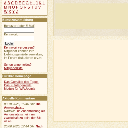
A
B
C
D
E
F
G
H
I
J
K
L
M
N
O
P
Q
R
S
T
U
V
W
X
Y
Z
Benutzeranmeldung
Benutzer (oder E-Mail):
Kennwort:
Kennwort vergessen?
Mitglieder können ihre
Lieblingsgemälde verwalten,
im Forum diskutieren u.v.m.
...
Schon angemeldet?
Mitgliederliste
Für Ihre Homepage
Das Gemälde des Tages
Das Zufallsgemälde
Module für WP/Joomla
Aktuelle Kommentare
03.10.2025, 15:46 Uhr
Die
Annunziata...
Radtke
:
Die Zuschreibung als
Annunziata scheint mir
zweifelhaft zu sein, der Blic
ist na...
25.06.2025, 17:44 Uhr
Nach