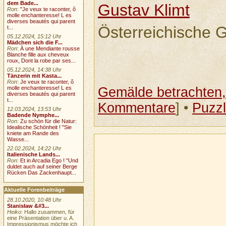
dem Bade...
Gustav Klimt
Ron
:
"Je veux te raconter, ô
molle enchanteresse! L es
diverses beautés qui parent
Österreichische G
t...
05.12.2024, 15:12 Uhr
Mädchen sich die F...
Ron
:
À une Mendiante rousse
Blanche fille aux cheveux
roux, Dont la robe par ses...
05.12.2024, 14:38 Uhr
Tänzerin mit Kasta...
Ron
:
Je veux te raconter, ô
Gemälde betrachten, 
molle enchanteresse! L es
diverses beautés qui parent
t...
Kommentare
] •
Puzz
12.03.2024, 13:53 Uhr
Badende Nymphe...
Ron
:
Zu schön für die Natur:
Idealische Schönheit ! "Sie
kniete am Rande des
Wasse...
22.02.2024, 14:22 Uhr
Italienische Lands...
Ron
:
Et in Arcadia Ego ! "Und
duldet auch auf seiner Berge
Rücken Das Zackenhaupt...
Aktuelle Forenbeiträge
28.10.2020, 10:48 Uhr
Stanisław &#3...
Heiko
: Hallo zusammen, für
eine Präsentation über u. A.
Impressionismus möchte ich