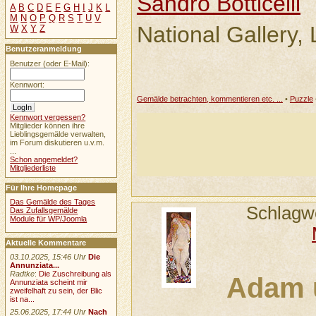
Sandro Botticelli
A
B
C
D
E
F
G
H
I
J
K
L
M
N
O
P
Q
R
S
T
U
V
National Gallery,
W
X
Y
Z
Benutzeranmeldung
Benutzer (oder E-Mail):
Kennwort:
Gemälde betrachten, kommentieren etc. ...
•
Puzzle
Kennwort vergessen?
Mitglieder können ihre
Lieblingsgemälde verwalten,
im Forum diskutieren u.v.m.
...
Schon angemeldet?
Mitgliederliste
Für Ihre Homepage
Das Gemälde des Tages
Schlagw
Das Zufallsgemälde
Module für WP/Joomla
Aktuelle Kommentare
03.10.2025, 15:46 Uhr
Die
Annunziata...
Radtke
:
Die Zuschreibung als
Adam 
Annunziata scheint mir
zweifelhaft zu sein, der Blic
ist na...
25.06.2025, 17:44 Uhr
Nach