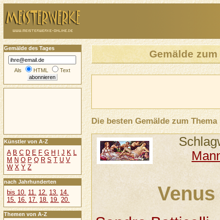
Gemälde des Tages
Gemälde zum
Als
HTML
Text
Die besten Gemälde zum Thema
Schlag
Künstler von A-Z
Mann
A
B
C
D
E
F
G
H
I
J
K
L
M
N
O
P
Q
R
S
T
U
V
W
X
Y
Z
nach Jahrhunderten
Venus
bis 10.
11.
12.
13.
14.
15.
16.
17.
18.
19.
20.
Themen von A-Z