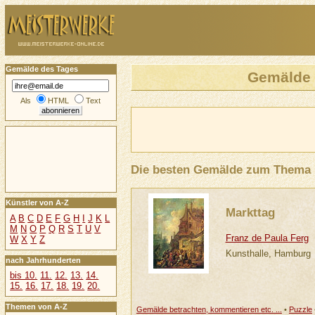
Gemälde des Tages
Gemälde
Als
HTML
Text
Die besten Gemälde zum Thema
Künstler von A-Z
Markttag
A
B
C
D
E
F
G
H
I
J
K
L
M
N
O
P
Q
R
S
T
U
V
Franz de Paula Ferg
W
X
Y
Z
Kunsthalle, Hamburg
nach Jahrhunderten
bis 10.
11.
12.
13.
14.
15.
16.
17.
18.
19.
20.
Themen von A-Z
Gemälde betrachten, kommentieren etc. ...
•
Puzzle