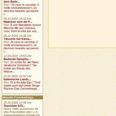
dem Bade...
Ron
:
"Je veux te raconter, ô
molle enchanteresse! L es
diverses beautés qui parent
t...
05.12.2024, 15:12 Uhr
Mädchen sich die F...
Ron
:
À une Mendiante rousse
Blanche fille aux cheveux
roux, Dont la robe par ses...
05.12.2024, 14:38 Uhr
Tänzerin mit Kasta...
Ron
:
Je veux te raconter, ô
molle enchanteresse! L es
diverses beautés qui parent
t...
12.03.2024, 13:53 Uhr
Badende Nymphe...
Ron
:
Zu schön für die Natur:
Idealische Schönheit ! "Sie
kniete am Rande des
Wasse...
22.02.2024, 14:22 Uhr
Italienische Lands...
Ron
:
Et in Arcadia Ego ! "Und
duldet auch auf seiner Berge
Rücken Das Zackenhaupt...
Aktuelle Forenbeiträge
28.10.2020, 10:48 Uhr
Stanisław &#3...
Heiko
: Hallo zusammen, für
eine Präsentation über u. A.
Impressionismus möchte ich