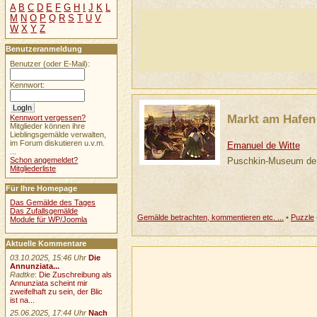
A
B
C
D
E
F
G
H
I
J
K
L
M
N
O
P
Q
R
S
T
U
V
W
X
Y
Z
Benutzeranmeldung
Benutzer (oder E-Mail):
Kennwort:
Markt am Hafen
Kennwort vergessen?
Mitglieder können ihre
Lieblingsgemälde verwalten,
im Forum diskutieren u.v.m.
Emanuel de Witte
...
Puschkin-Museum der
Schon angemeldet?
Mitgliederliste
Für Ihre Homepage
Das Gemälde des Tages
Das Zufallsgemälde
Gemälde betrachten, kommentieren etc. ...
•
Puzzle
Module für WP/Joomla
Aktuelle Kommentare
03.10.2025, 15:46 Uhr
Die
Annunziata...
Radtke
:
Die Zuschreibung als
Annunziata scheint mir
zweifelhaft zu sein, der Blic
ist na...
25.06.2025, 17:44 Uhr
Nach