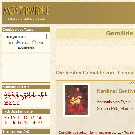
Gemälde des Tages
Gemälde
Als
HTML
Text
Die besten Gemälde zum Thema
Sch
Künstler von A-Z
Kardinal Bentiv
A
B
C
D
E
F
G
H
I
J
K
L
M
N
O
P
Q
R
S
T
U
V
Anthonis van Dyck
W
X
Y
Z
Galleria Pitti, Florenz
nach Jahrhunderten
bis 10.
11.
12.
13.
14.
15.
16.
17.
18.
19.
20.
Themen von A-Z
Gemälde betrachten, kommentieren etc. ...
•
Puzzle