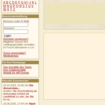
A
B
C
D
E
F
G
H
I
J
K
L
M
N
O
P
Q
R
S
T
U
V
W
X
Y
Z
Benutzeranmeldung
Benutzer (oder E-Mail):
Kennwort:
Kennwort vergessen?
Mitglieder können ihre
Lieblingsgemälde verwalten,
im Forum diskutieren u.v.m.
...
Schon angemeldet?
Mitgliederliste
Für Ihre Homepage
Das Gemälde des Tages
Das Zufallsgemälde
Module für WP/Joomla
Aktuelle Kommentare
03.10.2025, 15:46 Uhr
Die
Annunziata...
Radtke
:
Die Zuschreibung als
Annunziata scheint mir
zweifelhaft zu sein, der Blic
ist na...
25.06.2025, 17:44 Uhr
Nach