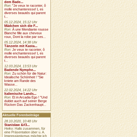
dem Bade...
Ron
:
"Je veux te raconter, ô
molle enchanteresse! L es
diverses beautés qui parent
t...
05.12.2024, 15:12 Uhr
Mädchen sich die F...
Ron
:
À une Mendiante rousse
Blanche fille aux cheveux
roux, Dont la robe par ses...
05.12.2024, 14:38 Uhr
Tänzerin mit Kasta...
Ron
:
Je veux te raconter, ô
molle enchanteresse! L es
diverses beautés qui parent
t...
12.03.2024, 13:53 Uhr
Badende Nymphe...
Ron
:
Zu schön für die Natur:
Idealische Schönheit ! "Sie
kniete am Rande des
Wasse...
22.02.2024, 14:22 Uhr
Italienische Lands...
Ron
:
Et in Arcadia Ego ! "Und
duldet auch auf seiner Berge
Rücken Das Zackenhaupt...
Aktuelle Forenbeiträge
28.10.2020, 10:48 Uhr
Stanisław &#3...
Heiko
: Hallo zusammen, für
eine Präsentation über u. A.
Impressionismus möchte ich