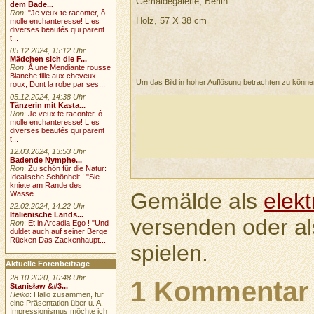
Gemäldegalerie, Berlin
dem Bade...
Ron
:
"Je veux te raconter, ô
Holz, 57 X 38 cm
molle enchanteresse! L es
diverses beautés qui parent
t...
05.12.2024, 15:12 Uhr
Mädchen sich die F...
Ron
:
À une Mendiante rousse
Blanche fille aux cheveux
Um das Bild in hoher Auflösung betrachten zu könn
roux, Dont la robe par ses...
05.12.2024, 14:38 Uhr
Tänzerin mit Kasta...
Ron
:
Je veux te raconter, ô
molle enchanteresse! L es
diverses beautés qui parent
t...
12.03.2024, 13:53 Uhr
Badende Nymphe...
Ron
:
Zu schön für die Natur:
Idealische Schönheit ! "Sie
kniete am Rande des
Gemälde als
elek
Wasse...
22.02.2024, 14:22 Uhr
Italienische Lands...
versenden oder a
Ron
:
Et in Arcadia Ego ! "Und
duldet auch auf seiner Berge
Rücken Das Zackenhaupt...
spielen.
Aktuelle Forenbeiträge
28.10.2020, 10:48 Uhr
1 Kommentar
Stanisław &#3...
Heiko
: Hallo zusammen, für
eine Präsentation über u. A.
Impressionismus möchte ich