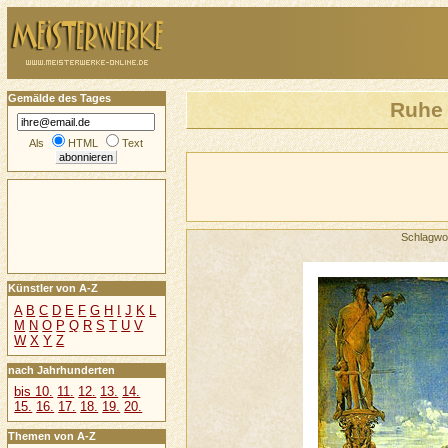
Gemälde des Tages
Ruhe 
Als
HTML
Text
Schlagwo
Künstler von A-Z
A
B
C
D
E
F
G
H
I
J
K
L
M
N
O
P
Q
R
S
T
U
V
W
X
Y
Z
nach Jahrhunderten
bis 10.
11.
12.
13.
14.
15.
16.
17.
18.
19.
20.
Themen von A-Z