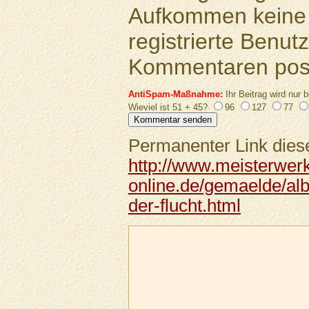
Aufkommen keine 
registrierte Benutz
Kommentaren pos
AntiSpam-Maßnahme:
Ihr Beitrag wird nur b
Wieviel ist 51 + 45?
96
127
77
Permanenter Link diese
http://www.meisterwer
online.de/gemaelde/albr
der-flucht.html