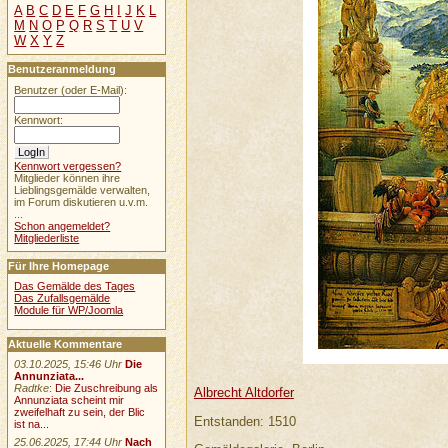
A
B
C
D
E
F
G
H
I
J
K
L
M
N
O
P
Q
R
S
T
U
V
W
X
Y
Z
Benutzeranmeldung
Benutzer (oder E-Mail):
Kennwort:
Kennwort vergessen?
Mitglieder können ihre
Lieblingsgemälde verwalten,
im Forum diskutieren u.v.m.
...
Schon angemeldet?
Mitgliederliste
Für Ihre Homepage
Das Gemälde des Tages
Das Zufallsgemälde
Module für WP/Joomla
Aktuelle Kommentare
03.10.2025, 15:46 Uhr
Die
Annunziata...
Radtke
:
Die Zuschreibung als
Albrecht Altdorfer
Annunziata scheint mir
zweifelhaft zu sein, der Blic
Entstanden: 1510
ist na...
25.06.2025, 17:44 Uhr
Nach