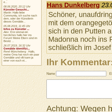
e...
Hans Dunkelberg
23.
08.06.2020, 20:12 Uhr
Künstler Gesucht...
Schöner, unaufdring
Martin
: Hallo liebe
Community, ich suche nach
dem, oder der Künstlerin
mit dem orangegetö
dieses Gemälde...
05.08.2019, 11:45 Uhr
sich in den Putten
Infos zu Künstler ...
Alex
: Erst einmal ein
herzliches hallo hier ins
Madonna noch ins R
Forum! Meine Eltern sind im
Besitz ...
schließlich im Josef
26.07.2019, 16:32 Uhr
Gemälde identifizi...
René Müncheberg
: Hallo,
meine Oma hat noch ein paar
Gemälde und vllt kann ja
Ihr Kommentar
einer von euch et...
Name
E
Achtung: Wegen 