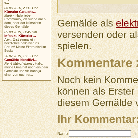
e...
08.06.2020, 20:12 Uhr
Künstler Gesucht...
Martin
: Hallo liebe
Community, ich suche nach
Gemälde als
elek
dem, oder der Künstlerin
dieses Gemälde...
versenden oder a
05.08.2019, 11:45 Uhr
Infos zu Künstler ...
Alex
: Erst einmal ein
spielen.
herzliches hallo hier ins
Forum! Meine Eltern sind im
Besitz ...
26.07.2019, 16:32 Uhr
Kommentare 
Gemälde identifizi...
René Müncheberg
: Hallo,
meine Oma hat noch ein paar
Gemälde und vllt kann ja
einer von euch et...
Noch kein Kommen
können als Erste
diesem Gemälde v
Ihr Kommentar
Name
E