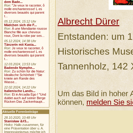
dem Bade...
Ron
:
"Je veux te raconter, ô
molle enchanteresse! L es
diverses beautés qui parent
t...
Albrecht Dürer
05.12.2024, 15:12 Uhr
Mädchen sich die F...
Ron
:
À une Mendiante rousse
Blanche fille aux cheveux
Entstanden: um 
roux, Dont la robe par ses...
05.12.2024, 14:38 Uhr
Tänzerin mit Kasta...
Historisches Mus
Ron
:
Je veux te raconter, ô
molle enchanteresse! L es
diverses beautés qui parent
t...
Tannenholz, 142 
12.03.2024, 13:53 Uhr
Badende Nymphe...
Ron
:
Zu schön für die Natur:
Idealische Schönheit ! "Sie
kniete am Rande des
Wasse...
22.02.2024, 14:22 Uhr
Italienische Lands...
Um das Bild in hoher 
Ron
:
Et in Arcadia Ego ! "Und
duldet auch auf seiner Berge
können,
melden Sie si
Rücken Das Zackenhaupt...
Aktuelle Forenbeiträge
28.10.2020, 10:48 Uhr
Stanisław &#3...
Heiko
: Hallo zusammen, für
eine Präsentation über u. A.
Impressionismus möchte ich