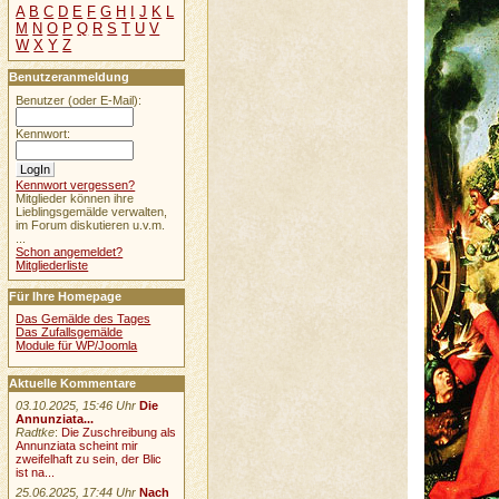
A
B
C
D
E
F
G
H
I
J
K
L
M
N
O
P
Q
R
S
T
U
V
W
X
Y
Z
Benutzeranmeldung
Benutzer (oder E-Mail):
Kennwort:
Kennwort vergessen?
Mitglieder können ihre
Lieblingsgemälde verwalten,
im Forum diskutieren u.v.m.
...
Schon angemeldet?
Mitgliederliste
Für Ihre Homepage
Das Gemälde des Tages
Das Zufallsgemälde
Module für WP/Joomla
Aktuelle Kommentare
03.10.2025, 15:46 Uhr
Die
Annunziata...
Radtke
:
Die Zuschreibung als
Annunziata scheint mir
zweifelhaft zu sein, der Blic
ist na...
25.06.2025, 17:44 Uhr
Nach