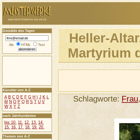
Gemälde des Tages
Heller-Altar
Als
HTML
Text
Martyrium d
Künstler von A-Z
Schlagworte:
Frau
A
B
C
D
E
F
G
H
I
J
K
L
M
N
O
P
Q
R
S
T
U
V
W
X
Y
Z
nach Jahrhunderten
bis 10.
11.
12.
13.
14.
15.
16.
17.
18.
19.
20.
Themen von A-Z