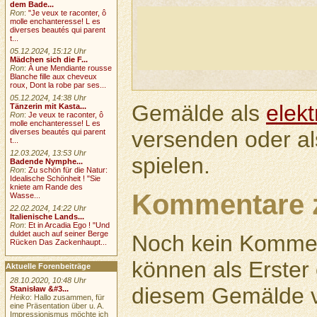
dem Bade...
Ron
:
"Je veux te raconter, ô
molle enchanteresse! L es
diverses beautés qui parent
t...
05.12.2024, 15:12 Uhr
Mädchen sich die F...
Ron
:
À une Mendiante rousse
Blanche fille aux cheveux
roux, Dont la robe par ses...
05.12.2024, 14:38 Uhr
Gemälde als
elek
Tänzerin mit Kasta...
Ron
:
Je veux te raconter, ô
molle enchanteresse! L es
versenden oder a
diverses beautés qui parent
t...
12.03.2024, 13:53 Uhr
spielen.
Badende Nymphe...
Ron
:
Zu schön für die Natur:
Idealische Schönheit ! "Sie
kniete am Rande des
Kommentare 
Wasse...
22.02.2024, 14:22 Uhr
Italienische Lands...
Ron
:
Et in Arcadia Ego ! "Und
duldet auch auf seiner Berge
Noch kein Kommen
Rücken Das Zackenhaupt...
können als Erste
Aktuelle Forenbeiträge
28.10.2020, 10:48 Uhr
diesem Gemälde v
Stanisław &#3...
Heiko
: Hallo zusammen, für
eine Präsentation über u. A.
Impressionismus möchte ich