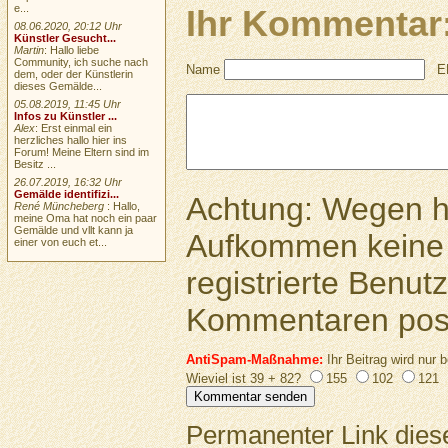
e...
Ihr Kommentar
08.06.2020, 20:12 Uhr
Künstler Gesucht...
Martin
: Hallo liebe
Community, ich suche nach
Name
E
dem, oder der Künstlerin
dieses Gemälde...
05.08.2019, 11:45 Uhr
Infos zu Künstler ...
Alex
: Erst einmal ein
herzliches hallo hier ins
Forum! Meine Eltern sind im
Besitz ...
26.07.2019, 16:32 Uhr
Gemälde identifizi...
Achtung: Wegen 
René Müncheberg
: Hallo,
meine Oma hat noch ein paar
Gemälde und vllt kann ja
Aufkommen keine 
einer von euch et...
registrierte Benutz
Kommentaren pos
AntiSpam-Maßnahme:
Ihr Beitrag wird nur b
Wieviel ist 39 + 82?
155
102
121
Permanenter Link diese