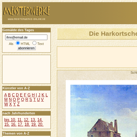
Gemälde des Tages
Die Harkortsch
Als
HTML
Text
Sch
Künstler von A-Z
A
B
C
D
E
F
G
H
I
J
K
L
M
N
O
P
Q
R
S
T
U
V
W
X
Y
Z
nach Jahrhunderten
bis 10.
11.
12.
13.
14.
15.
16.
17.
18.
19.
20.
Themen von A-Z