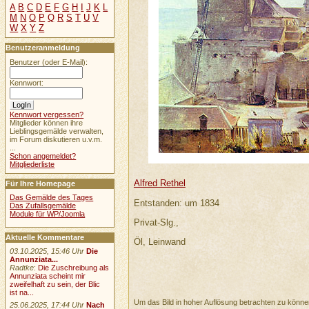
A
B
C
D
E
F
G
H
I
J
K
L
M
N
O
P
Q
R
S
T
U
V
W
X
Y
Z
Benutzeranmeldung
Benutzer (oder E-Mail):
Kennwort:
Kennwort vergessen?
Mitglieder können ihre
Lieblingsgemälde verwalten,
im Forum diskutieren u.v.m.
...
Schon angemeldet?
Mitgliederliste
Alfred Rethel
Für Ihre Homepage
Das Gemälde des Tages
Entstanden: um 1834
Das Zufallsgemälde
Module für WP/Joomla
Privat-Slg.,
Aktuelle Kommentare
Öl, Leinwand
03.10.2025, 15:46 Uhr
Die
Annunziata...
Radtke
:
Die Zuschreibung als
Annunziata scheint mir
zweifelhaft zu sein, der Blic
ist na...
Um das Bild in hoher Auflösung betrachten zu könn
25.06.2025, 17:44 Uhr
Nach