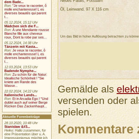
Neues Palais, Potsdam
dem Bade...
Ron
:
"Je veux te raconter, ô
Öl, Leinwand, 97 X 116 cm
molle enchanteresse! L es
diverses beautés qui parent
t...
05.12.2024, 15:12 Uhr
Mädchen sich die F...
Ron
:
À une Mendiante rousse
Blanche fille aux cheveux
Um das Bild in hoher Auflösung betrachten zu könn
roux, Dont la robe par ses...
05.12.2024, 14:38 Uhr
Tänzerin mit Kasta...
Ron
:
Je veux te raconter, ô
molle enchanteresse! L es
diverses beautés qui parent
t...
12.03.2024, 13:53 Uhr
Badende Nymphe...
Ron
:
Zu schön für die Natur:
Idealische Schönheit ! "Sie
kniete am Rande des
Gemälde als
elek
Wasse...
22.02.2024, 14:22 Uhr
Italienische Lands...
versenden oder a
Ron
:
Et in Arcadia Ego ! "Und
duldet auch auf seiner Berge
Rücken Das Zackenhaupt...
spielen.
Aktuelle Forenbeiträge
28.10.2020, 10:48 Uhr
Kommentare 
Stanisław &#3...
Heiko
: Hallo zusammen, für
eine Präsentation über u. A.
Impressionismus möchte ich