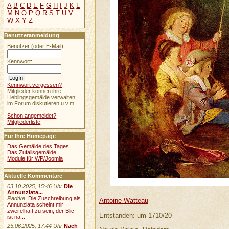
A
B
C
D
E
F
G
H
I
J
K
L
M
N
O
P
Q
R
S
T
U
V
W
X
Y
Z
Benutzeranmeldung
Benutzer (oder E-Mail):
Kennwort:
Kennwort vergessen?
Mitglieder können ihre
Lieblingsgemälde verwalten,
im Forum diskutieren u.v.m.
...
Schon angemeldet?
Mitgliederliste
Für Ihre Homepage
Das Gemälde des Tages
Das Zufallsgemälde
Module für WP/Joomla
Aktuelle Kommentare
03.10.2025, 15:46 Uhr
Die
Annunziata...
Radtke
:
Die Zuschreibung als
Antoine Watteau
Annunziata scheint mir
zweifelhaft zu sein, der Blic
Entstanden: um 1710/20
ist na...
25.06.2025, 17:44 Uhr
Nach