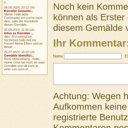
e...
Noch kein Kommen
08.06.2020, 20:12 Uhr
Künstler Gesucht...
können als Erste
Martin
: Hallo liebe
Community, ich suche nach
dem, oder der Künstlerin
diesem Gemälde v
dieses Gemälde...
05.08.2019, 11:45 Uhr
Infos zu Künstler ...
Alex
: Erst einmal ein
Ihr Kommentar
herzliches hallo hier ins
Forum! Meine Eltern sind im
Besitz ...
26.07.2019, 16:32 Uhr
Gemälde identifizi...
Name
E
René Müncheberg
: Hallo,
meine Oma hat noch ein paar
Gemälde und vllt kann ja
einer von euch et...
Achtung: Wegen 
Aufkommen keine 
registrierte Benutz
Kommentaren pos