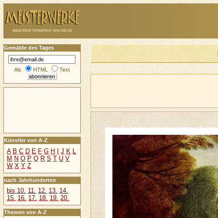
Gemälde des Tages
Als
HTML
Text
Künstler von A-Z
A
B
C
D
E
F
G
H
I
J
K
L
M
N
O
P
Q
R
S
T
U
V
W
X
Y
Z
nach Jahrhunderten
bis 10.
11.
12.
13.
14.
15.
16.
17.
18.
19.
20.
Themen von A-Z