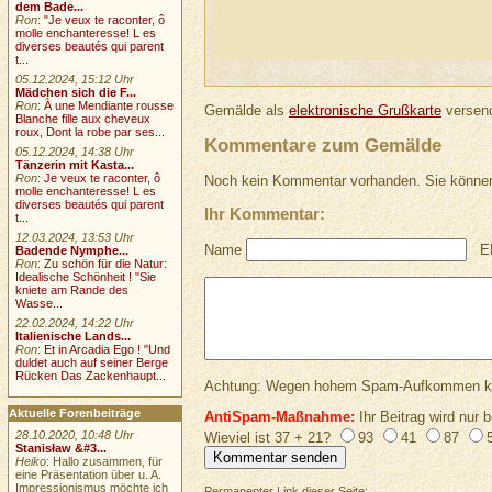
dem Bade...
Ron
:
"Je veux te raconter, ô
molle enchanteresse! L es
diverses beautés qui parent
t...
05.12.2024, 15:12 Uhr
Mädchen sich die F...
Ron
:
À une Mendiante rousse
Gemälde als
elektronische Grußkarte
versend
Blanche fille aux cheveux
roux, Dont la robe par ses...
Kommentare zum Gemälde
05.12.2024, 14:38 Uhr
Tänzerin mit Kasta...
Ron
:
Je veux te raconter, ô
Noch kein Kommentar vorhanden. Sie können
molle enchanteresse! L es
diverses beautés qui parent
Ihr Kommentar:
t...
12.03.2024, 13:53 Uhr
Name
E
Badende Nymphe...
Ron
:
Zu schön für die Natur:
Idealische Schönheit ! "Sie
kniete am Rande des
Wasse...
22.02.2024, 14:22 Uhr
Italienische Lands...
Ron
:
Et in Arcadia Ego ! "Und
duldet auch auf seiner Berge
Rücken Das Zackenhaupt...
Achtung: Wegen hohem Spam-Aufkommen keine 
Aktuelle Forenbeiträge
AntiSpam-Maßnahme:
Ihr Beitrag wird nur b
28.10.2020, 10:48 Uhr
Wieviel ist 37 + 21?
93
41
87
Stanisław &#3...
Heiko
: Hallo zusammen, für
eine Präsentation über u. A.
Impressionismus möchte ich
Permanenter Link dieser Seite: