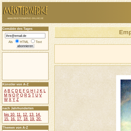
Gemälde des Tages
Emp
Als
HTML
Text
Künstler von A-Z
A
B
C
D
E
F
G
H
I
J
K
L
M
N
O
P
Q
R
S
T
U
V
W
X
Y
Z
nach Jahrhunderten
bis 10.
11.
12.
13.
14.
15.
16.
17.
18.
19.
20.
Themen von A-Z