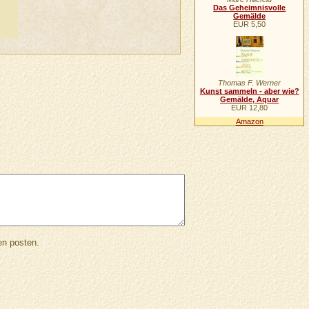
Das Geheimnisvolle
Gemälde
EUR 5,50
Thomas F. Werner
Kunst sammeln - aber wie?
Gemälde, Aquar
EUR 12,80
Amazon
en posten.