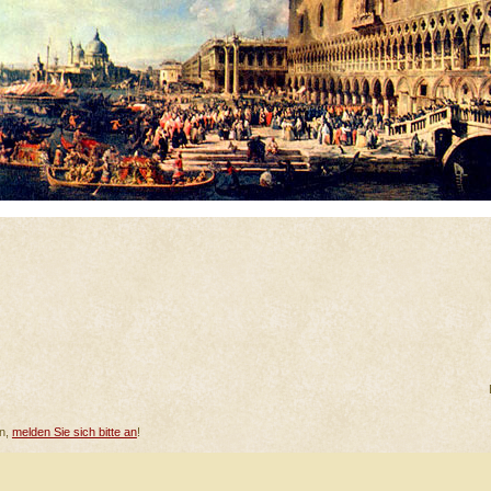
en,
melden Sie sich bitte an
!