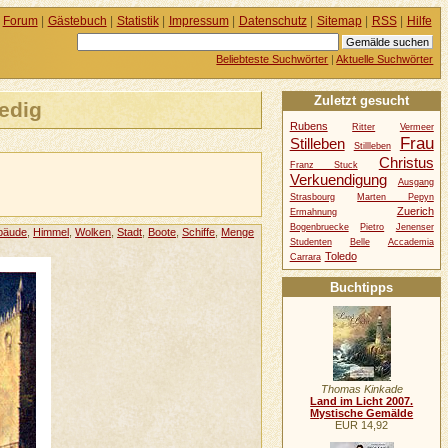
Forum
|
Gästebuch
|
Statistik
|
Impressum
|
Datenschutz
|
Sitemap
|
RSS
|
Hilfe
Beliebteste Suchwörter
|
Aktuelle Suchwörter
Zuletzt gesucht
edig
Rubens
Ritter
Vermeer
Frau
Stilleben
Stillleben
Christus
Franz Stuck
Verkuendigung
Ausgang
Strasbourg
Marten Pepyn
Zuerich
Ermahnung
Bogenbruecke
Pietro
Jenenser
bäude
,
Himmel
,
Wolken
,
Stadt
,
Boote
,
Schiffe
,
Menge
Studenten
Belle
Accademia
Toledo
Carrara
Buchtipps
Thomas Kinkade
Land im Licht 2007.
Mystische Gemälde
EUR 14,92