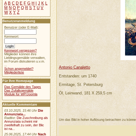
A
B
C
D
E
F
G
H
I
J
K
L
M
N
O
P
Q
R
S
T
U
V
W
X
Y
Z
Benutzeranmeldung
Benutzer (oder E-Mail):
Kennwort:
Kennwort vergessen?
Mitglieder können ihre
Lieblingsgemälde verwalten,
im Forum diskutieren u.v.m.
...
Antonio Canaletto
Schon angemeldet?
Mitgliederliste
Entstanden: um 1740
Für Ihre Homepage
Ermitage, St. Petersburg
Das Gemälde des Tages
Das Zufallsgemälde
Öl, Leinwand, 181 X 259,5 cm
Module für WP/Joomla
Aktuelle Kommentare
03.10.2025, 15:46 Uhr
Die
Annunziata...
Radtke
:
Die Zuschreibung als
Um das Bild in hoher Auflösung betrachten zu könn
Annunziata scheint mir
zweifelhaft zu sein, der Blic
ist na...
25.06.2025, 17:44 Uhr
Nach