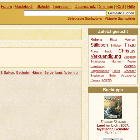
Forum
|
Gästebuch
|
Statistik
|
Impressum
|
Datenschutz
|
Sitemap
|
RSS
|
Hilfe
Beliebteste Suchwörter
|
Aktuelle Suchwörter
Zuletzt gesucht
Rubens
Ritter
Vermeer
Frau
Stilleben
Stillleben
Christus
Franz Stuck
Verkuendigung
Ausgang
Strasbourg
Marten Pepyn
Zuerich
Ermahnung
Bogenbruecke
Pietro
Jenenser
rf
,
Balkon
,
Geländer
,
Häuser
,
Berge
,
bunt
,
farbenfroh
Studenten
Belle
Accademia
Toledo
Carrara
Buchtipps
Thomas Kinkade
Land im Licht 2007.
Mystische Gemälde
EUR 14,92