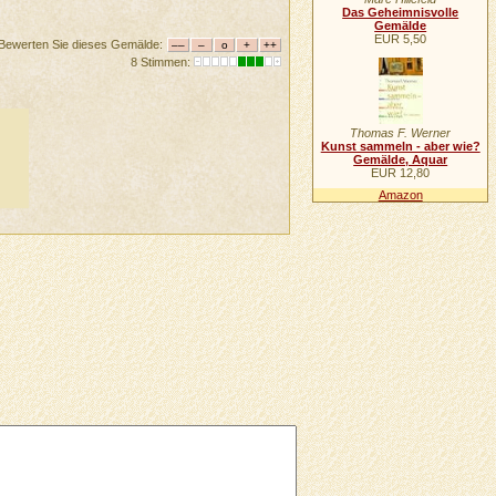
Das Geheimnisvolle
Gemälde
EUR 5,50
Bewerten Sie dieses Gemälde:
8 Stimmen:
Thomas F. Werner
Kunst sammeln - aber wie?
Gemälde, Aquar
EUR 12,80
Amazon