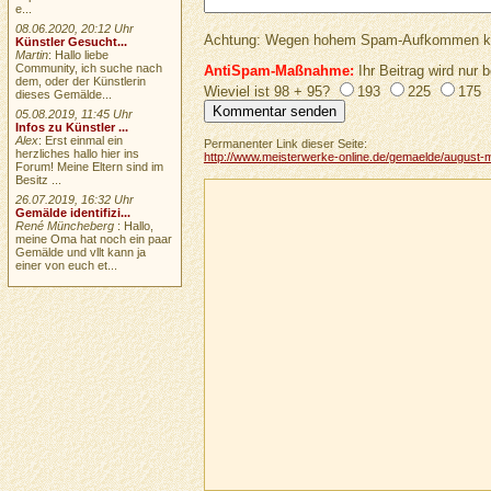
e...
08.06.2020, 20:12 Uhr
Achtung: Wegen hohem Spam-Aufkommen keine 
Künstler Gesucht...
Martin
: Hallo liebe
Community, ich suche nach
AntiSpam-Maßnahme:
Ihr Beitrag wird nur b
dem, oder der Künstlerin
Wieviel ist 98 + 95?
193
225
175
dieses Gemälde...
05.08.2019, 11:45 Uhr
Infos zu Künstler ...
Alex
: Erst einmal ein
Permanenter Link dieser Seite:
herzliches hallo hier ins
http://www.meisterwerke-online.de/gemaelde/august-m
Forum! Meine Eltern sind im
Besitz ...
26.07.2019, 16:32 Uhr
Gemälde identifizi...
René Müncheberg
: Hallo,
meine Oma hat noch ein paar
Gemälde und vllt kann ja
einer von euch et...