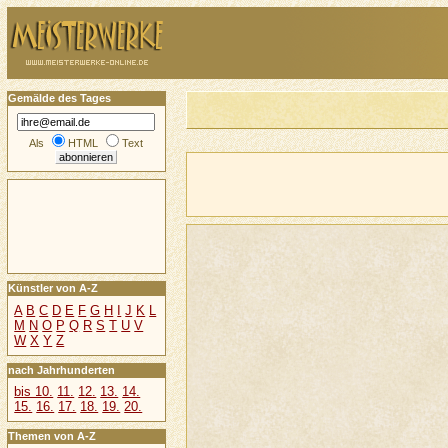
Gemälde des Tages
Als
HTML
Text
Künstler von A-Z
A
B
C
D
E
F
G
H
I
J
K
L
M
N
O
P
Q
R
S
T
U
V
W
X
Y
Z
nach Jahrhunderten
bis 10.
11.
12.
13.
14.
15.
16.
17.
18.
19.
20.
Themen von A-Z