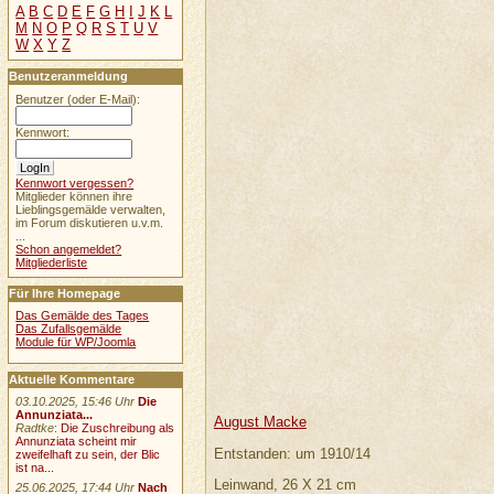
A
B
C
D
E
F
G
H
I
J
K
L
M
N
O
P
Q
R
S
T
U
V
W
X
Y
Z
Benutzeranmeldung
Benutzer (oder E-Mail):
Kennwort:
Kennwort vergessen?
Mitglieder können ihre
Lieblingsgemälde verwalten,
im Forum diskutieren u.v.m.
...
Schon angemeldet?
Mitgliederliste
Für Ihre Homepage
Das Gemälde des Tages
Das Zufallsgemälde
Module für WP/Joomla
Aktuelle Kommentare
03.10.2025, 15:46 Uhr
Die
Annunziata...
August Macke
Radtke
:
Die Zuschreibung als
Annunziata scheint mir
Entstanden: um 1910/14
zweifelhaft zu sein, der Blic
ist na...
Leinwand, 26 X 21 cm
25.06.2025, 17:44 Uhr
Nach