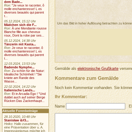
dem Bade...
Ron
:
"Je veux te raconter, ô
molle enchanteresse! L es
diverses beautés qui parent
t...
05.12.2024, 15:12 Uhr
Um das Bild in hoher Auflösung betrachten zu könn
Mädchen sich die F...
Ron
:
À une Mendiante rousse
Blanche fille aux cheveux
roux, Dont la robe par ses...
05.12.2024, 14:38 Uhr
Tänzerin mit Kasta...
Ron
:
Je veux te raconter, ô
molle enchanteresse! L es
diverses beautés qui parent
t...
12.03.2024, 13:53 Uhr
Badende Nymphe...
Gemälde als
elektronische Grußkarte
versend
Ron
:
Zu schön für die Natur:
Idealische Schönheit ! "Sie
Kommentare zum Gemälde
kniete am Rande des
Wasse...
22.02.2024, 14:22 Uhr
Noch kein Kommentar vorhanden. Sie können
Italienische Lands...
Ron
:
Et in Arcadia Ego ! "Und
Ihr Kommentar:
duldet auch auf seiner Berge
Rücken Das Zackenhaupt...
Name
E
Aktuelle Forenbeiträge
28.10.2020, 10:48 Uhr
Stanisław &#3...
Heiko
: Hallo zusammen, für
eine Präsentation über u. A.
Impressionismus möchte ich