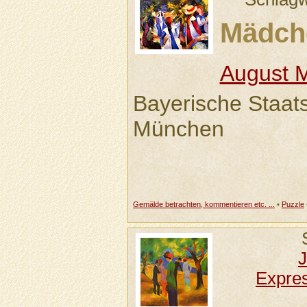
Mädch
August 
Bayerische Staa
München
Gemälde betrachten, kommentieren etc. ...
•
Puzzle
J
Expre