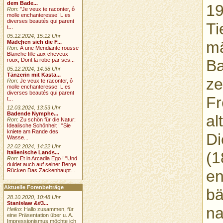
dem Bade...
19
Ron
:
"Je veux te raconter, ô
molle enchanteresse! L es
diverses beautés qui parent
Ti
t...
05.12.2024, 15:12 Uhr
mä
Mädchen sich die F...
Ron
:
À une Mendiante rousse
Blanche fille aux cheveux
Ba
roux, Dont la robe par ses...
05.12.2024, 14:38 Uhr
Tänzerin mit Kasta...
ze
Ron
:
Je veux te raconter, ô
molle enchanteresse! L es
diverses beautés qui parent
Fr
t...
12.03.2024, 13:53 Uhr
Badende Nymphe...
al
Ron
:
Zu schön für die Natur:
Idealische Schönheit ! "Sie
kniete am Rande des
Di
Wasse...
22.02.2024, 14:22 Uhr
(1
Italienische Lands...
Ron
:
Et in Arcadia Ego ! "Und
duldet auch auf seiner Berge
en
Rücken Das Zackenhaupt...
Aktuelle Forenbeiträge
bä
28.10.2020, 10:48 Uhr
Stanisław &#3...
na
Heiko
: Hallo zusammen, für
eine Präsentation über u. A.
Impressionismus möchte ich