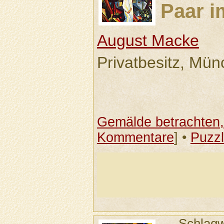
Paar i
August Macke
Privatbesitz, Mü
Gemälde betrachten, 
Kommentare
] •
Puzz
Schlagw