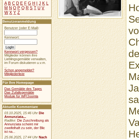
A
B
C
D
E
F
G
H
I
J
K
L
Ho
M
N
O
P
Q
R
S
T
U
V
W
X
Y
Z
Se
Benutzeranmeldung
vo
Benutzer (oder E-Mail):
Kennwort:
Ch
de
Kennwort vergessen?
Mitglieder können ihre
Lieblingsgemälde verwalten,
Ex
im Forum diskutieren u.v.m.
...
Schon angemeldet?
Ma
Mitgliederliste
Für Ihre Homepage
Ja
Das Gemälde des Tages
Das Zufallsgemälde
sa
Module für WP/Joomla
Aktuelle Kommentare
Me
03.10.2025, 15:46 Uhr
Die
Annunziata...
Va
Radtke
:
Die Zuschreibung als
Annunziata scheint mir
zweifelhaft zu sein, der Blic
He
ist na...
25.06.2025, 17:44 Uhr
Nach