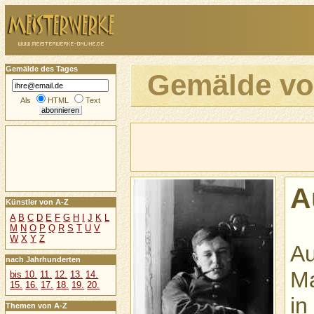
Gemälde des Tages
Gemälde v
Als
HTML
Text
A
Künstler von A-Z
A
B
C
D
E
F
G
H
I
J
K
L
M
N
O
P
Q
R
S
T
U
V
W
X
Y
Z
Au
nach Jahrhunderten
Ma
bis 10.
11.
12.
13.
14.
15.
16.
17.
18.
19.
20.
in
Themen von A-Z