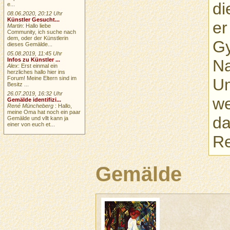
di
e...
08.06.2020, 20:12 Uhr
Künstler Gesucht...
er
Martin
: Hallo liebe
Community, ich suche nach
dem, oder der Künstlerin
Gy
dieses Gemälde...
05.08.2019, 11:45 Uhr
Na
Infos zu Künstler ...
Alex
: Erst einmal ein
herzliches hallo hier ins
Forum! Meine Eltern sind im
U
Besitz ...
26.07.2019, 16:32 Uhr
we
Gemälde identifizi...
René Müncheberg
: Hallo,
meine Oma hat noch ein paar
da
Gemälde und vllt kann ja
einer von euch et...
R
Gemälde