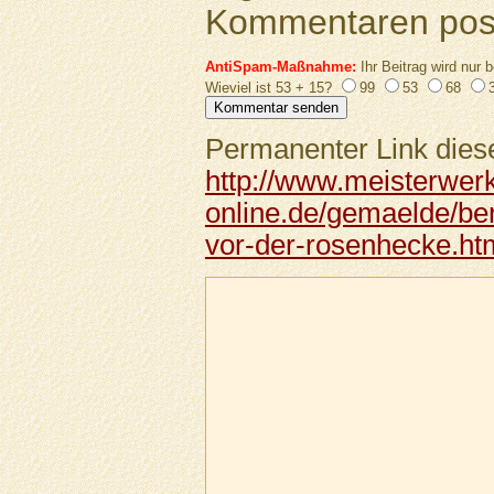
Kommentaren pos
AntiSpam-Maßnahme:
Ihr Beitrag wird nur b
Wieviel ist 53 + 15?
99
53
68
Permanenter Link diese
http://www.meisterwer
online.de/gemaelde/be
vor-der-rosenhecke.ht