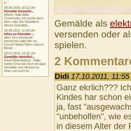
e...
08.06.2020, 20:12 Uhr
Künstler Gesucht...
Martin
: Hallo liebe
Community, ich suche nach
Gemälde als
elek
dem, oder der Künstlerin
dieses Gemälde...
05.08.2019, 11:45 Uhr
versenden oder a
Infos zu Künstler ...
Alex
: Erst einmal ein
herzliches hallo hier ins
spielen.
Forum! Meine Eltern sind im
Besitz ...
26.07.2019, 16:32 Uhr
2 Kommentar
Gemälde identifizi...
René Müncheberg
: Hallo,
meine Oma hat noch ein paar
Gemälde und vllt kann ja
einer von euch et...
Didi
17.10.2011, 11:55
Ganz ekrlich??? Ich
Kindes har schon e
ja, fast "ausgewach
"unbeholfen", wie e
in diesem Alter der 