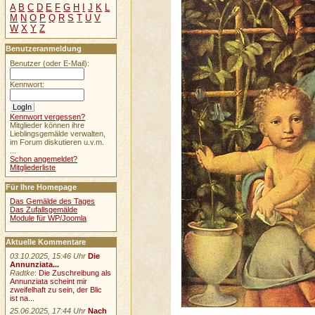
A
B
C
D
E
F
G
H
I
J
K
L
M
N
O
P
Q
R
S
T
U
V
W
X
Y
Z
Benutzeranmeldung
Benutzer (oder E-Mail):
Kennwort:
Kennwort vergessen?
Mitglieder können ihre
Lieblingsgemälde verwalten,
im Forum diskutieren u.v.m.
...
Schon angemeldet?
Mitgliederliste
Für Ihre Homepage
Das Gemälde des Tages
Das Zufallsgemälde
Module für WP/Joomla
Aktuelle Kommentare
03.10.2025, 15:46 Uhr
Die
Annunziata...
Radtke
:
Die Zuschreibung als
Annunziata scheint mir
zweifelhaft zu sein, der Blic
ist na...
25.06.2025, 17:44 Uhr
Nach