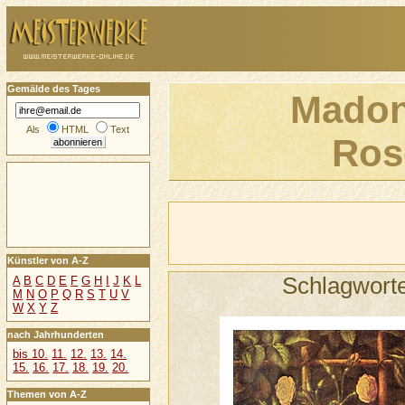
Gemälde des Tages
Madon
Als
HTML
Text
Ros
Künstler von A-Z
Schlagwort
A
B
C
D
E
F
G
H
I
J
K
L
M
N
O
P
Q
R
S
T
U
V
W
X
Y
Z
nach Jahrhunderten
bis 10.
11.
12.
13.
14.
15.
16.
17.
18.
19.
20.
Themen von A-Z