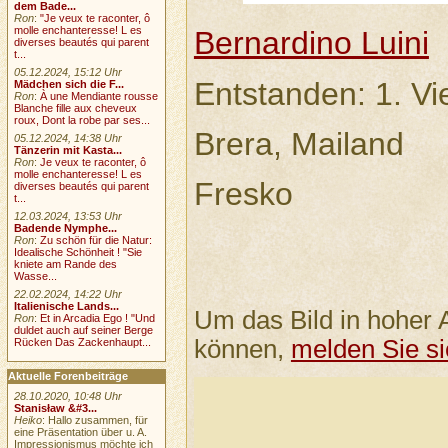
dem Bade...
Ron
:
"Je veux te raconter, ô
molle enchanteresse! L es
Bernardino Luini
diverses beautés qui parent
t...
05.12.2024, 15:12 Uhr
Entstanden: 1. Vie
Mädchen sich die F...
Ron
:
À une Mendiante rousse
Blanche fille aux cheveux
roux, Dont la robe par ses...
Brera, Mailand
05.12.2024, 14:38 Uhr
Tänzerin mit Kasta...
Ron
:
Je veux te raconter, ô
molle enchanteresse! L es
Fresko
diverses beautés qui parent
t...
12.03.2024, 13:53 Uhr
Badende Nymphe...
Ron
:
Zu schön für die Natur:
Idealische Schönheit ! "Sie
kniete am Rande des
Wasse...
22.02.2024, 14:22 Uhr
Italienische Lands...
Um das Bild in hoher 
Ron
:
Et in Arcadia Ego ! "Und
duldet auch auf seiner Berge
können,
melden Sie si
Rücken Das Zackenhaupt...
Aktuelle Forenbeiträge
28.10.2020, 10:48 Uhr
Stanisław &#3...
Heiko
: Hallo zusammen, für
eine Präsentation über u. A.
Impressionismus möchte ich