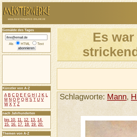
Gemälde des Tages
Es war
Als
HTML
Text
stricken
Künstler von A-Z
Schlagworte:
Mann
,
H
A
B
C
D
E
F
G
H
I
J
K
L
M
N
O
P
Q
R
S
T
U
V
W
X
Y
Z
nach Jahrhunderten
bis 10.
11.
12.
13.
14.
15.
16.
17.
18.
19.
20.
Themen von A-Z