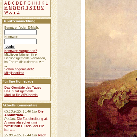
A
B
C
D
E
F
G
H
I
J
K
L
M
N
O
P
Q
R
S
T
U
V
W
X
Y
Z
Benutzeranmeldung
Benutzer (oder E-Mail):
Kennwort:
Kennwort vergessen?
Mitglieder können ihre
Lieblingsgemälde verwalten,
im Forum diskutieren u.v.m.
...
Schon angemeldet?
Mitgliederliste
Für Ihre Homepage
Das Gemälde des Tages
Das Zufallsgemälde
Module für WP/Joomla
Aktuelle Kommentare
03.10.2025, 15:46 Uhr
Die
Annunziata...
Radtke
:
Die Zuschreibung als
Annunziata scheint mir
zweifelhaft zu sein, der Blic
ist na...
25.06.2025, 17:44 Uhr
Nach