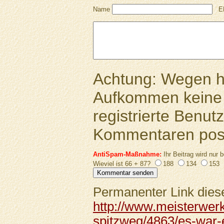
Name
E
Achtung: Wegen 
Aufkommen keine 
registrierte Benutz
Kommentaren pos
AntiSpam-Maßnahme:
Ihr Beitrag wird nur b
Wieviel ist 66 + 87?
188
134
153
Permanenter Link diese
http://www.meisterwerk
spitzweg/4863/es-war-