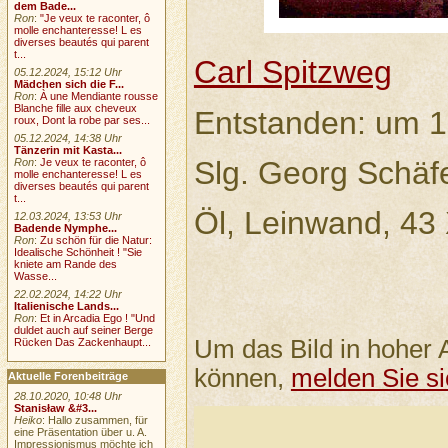
dem Bade...
Ron
:
"Je veux te raconter, ô
molle enchanteresse! L es
diverses beautés qui parent
t...
Carl Spitzweg
05.12.2024, 15:12 Uhr
Mädchen sich die F...
Ron
:
À une Mendiante rousse
Blanche fille aux cheveux
Entstanden: um 
roux, Dont la robe par ses...
05.12.2024, 14:38 Uhr
Tänzerin mit Kasta...
Slg. Georg Schäfe
Ron
:
Je veux te raconter, ô
molle enchanteresse! L es
diverses beautés qui parent
t...
Öl, Leinwand, 43
12.03.2024, 13:53 Uhr
Badende Nymphe...
Ron
:
Zu schön für die Natur:
Idealische Schönheit ! "Sie
kniete am Rande des
Wasse...
22.02.2024, 14:22 Uhr
Italienische Lands...
Ron
:
Et in Arcadia Ego ! "Und
duldet auch auf seiner Berge
Um das Bild in hoher 
Rücken Das Zackenhaupt...
können,
melden Sie si
Aktuelle Forenbeiträge
28.10.2020, 10:48 Uhr
Stanisław &#3...
Heiko
: Hallo zusammen, für
eine Präsentation über u. A.
Impressionismus möchte ich