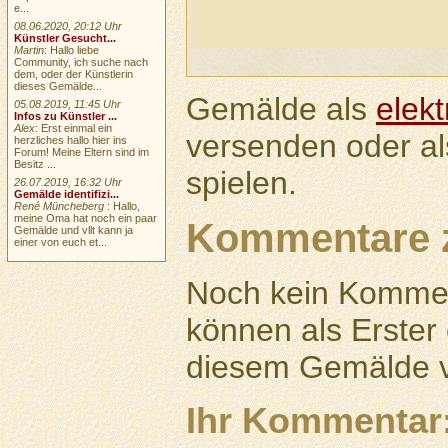
e...
08.06.2020, 20:12 Uhr
Künstler Gesucht...
Martin
: Hallo liebe
Community, ich suche nach
dem, oder der Künstlerin
dieses Gemälde...
Gemälde als
elek
05.08.2019, 11:45 Uhr
Infos zu Künstler ...
Alex
: Erst einmal ein
versenden oder a
herzliches hallo hier ins
Forum! Meine Eltern sind im
Besitz ...
spielen.
26.07.2019, 16:32 Uhr
Gemälde identifizi...
René Müncheberg
: Hallo,
meine Oma hat noch ein paar
Kommentare 
Gemälde und vllt kann ja
einer von euch et...
Noch kein Kommen
können als Erste
diesem Gemälde v
Ihr Kommentar