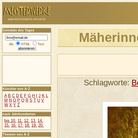
Gemälde des Tages
Mäherinn
Als
HTML
Text
Schlagworte:
B
Künstler von A-Z
A
B
C
D
E
F
G
H
I
J
K
L
M
N
O
P
Q
R
S
T
U
V
W
X
Y
Z
nach Jahrhunderten
bis 10.
11.
12.
13.
14.
15.
16.
17.
18.
19.
20.
Themen von A-Z