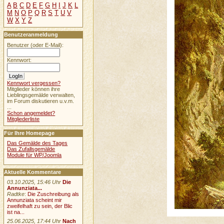
A
B
C
D
E
F
G
H
I
J
K
L
M
N
O
P
Q
R
S
T
U
V
W
X
Y
Z
Benutzeranmeldung
Benutzer (oder E-Mail):
Kennwort:
Kennwort vergessen?
Mitglieder können ihre
Lieblingsgemälde verwalten,
im Forum diskutieren u.v.m.
...
Schon angemeldet?
Mitgliederliste
Für Ihre Homepage
Das Gemälde des Tages
Das Zufallsgemälde
Module für WP/Joomla
Aktuelle Kommentare
03.10.2025, 15:46 Uhr
Die
Annunziata...
Radtke
:
Die Zuschreibung als
Annunziata scheint mir
zweifelhaft zu sein, der Blic
ist na...
25.06.2025, 17:44 Uhr
Nach