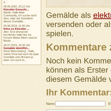
e...
08.06.2020, 20:12 Uhr
Künstler Gesucht...
Gemälde als
elek
Martin
: Hallo liebe
Community, ich suche nach
dem, oder der Künstlerin
versenden oder a
dieses Gemälde...
05.08.2019, 11:45 Uhr
Infos zu Künstler ...
spielen.
Alex
: Erst einmal ein
herzliches hallo hier ins
Forum! Meine Eltern sind im
Besitz ...
Kommentare 
26.07.2019, 16:32 Uhr
Gemälde identifizi...
René Müncheberg
: Hallo,
meine Oma hat noch ein paar
Gemälde und vllt kann ja
Noch kein Kommen
einer von euch et...
können als Erste
diesem Gemälde v
Ihr Kommentar
Name
E