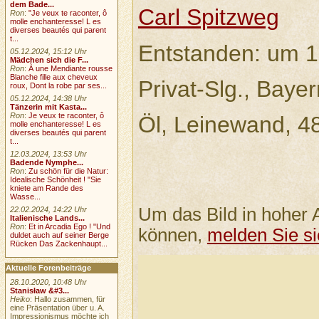
dem Bade...
Carl Spitzweg
Ron
:
"Je veux te raconter, ô
molle enchanteresse! L es
diverses beautés qui parent
t...
Entstanden: um 
05.12.2024, 15:12 Uhr
Mädchen sich die F...
Ron
:
À une Mendiante rousse
Blanche fille aux cheveux
Privat-Slg., Bayer
roux, Dont la robe par ses...
05.12.2024, 14:38 Uhr
Tänzerin mit Kasta...
Ron
:
Je veux te raconter, ô
Öl, Leinewand, 4
molle enchanteresse! L es
diverses beautés qui parent
t...
12.03.2024, 13:53 Uhr
Badende Nymphe...
Ron
:
Zu schön für die Natur:
Idealische Schönheit ! "Sie
kniete am Rande des
Wasse...
Um das Bild in hoher 
22.02.2024, 14:22 Uhr
Italienische Lands...
Ron
:
Et in Arcadia Ego ! "Und
können,
melden Sie si
duldet auch auf seiner Berge
Rücken Das Zackenhaupt...
Aktuelle Forenbeiträge
28.10.2020, 10:48 Uhr
Stanisław &#3...
Heiko
: Hallo zusammen, für
eine Präsentation über u. A.
Impressionismus möchte ich