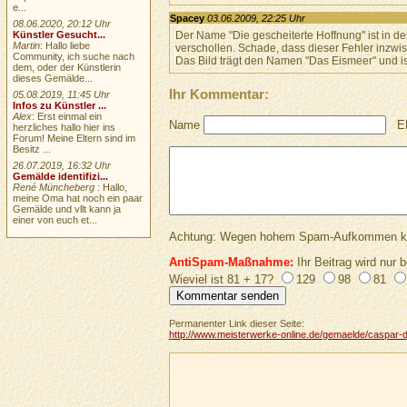
e...
Spacey
03.06.2009, 22:25 Uhr
08.06.2020, 20:12 Uhr
Der Name "Die gescheiterte Hoffnung" ist in der 
Künstler Gesucht...
Martin
: Hallo liebe
verschollen. Schade, dass dieser Fehler inzwis
Community, ich suche nach
Das Bild trägt den Namen "Das Eismeer" und i
dem, oder der Künstlerin
dieses Gemälde...
Ihr Kommentar:
05.08.2019, 11:45 Uhr
Infos zu Künstler ...
Alex
: Erst einmal ein
Name
E
herzliches hallo hier ins
Forum! Meine Eltern sind im
Besitz ...
26.07.2019, 16:32 Uhr
Gemälde identifizi...
René Müncheberg
: Hallo,
meine Oma hat noch ein paar
Gemälde und vllt kann ja
einer von euch et...
Achtung: Wegen hohem Spam-Aufkommen keine 
AntiSpam-Maßnahme:
Ihr Beitrag wird nur b
Wieviel ist 81 + 17?
129
98
81
Permanenter Link dieser Seite:
http://www.meisterwerke-online.de/gemaelde/caspar-da