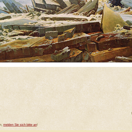
en,
melden Sie sich bitte an
!