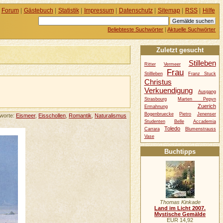
Forum
|
Gästebuch
|
Statistik
|
Impressum
|
Datenschutz
|
Sitemap
|
RSS
|
Hilfe
Beliebteste Suchwörter
|
Aktuelle Suchwörter
Zuletzt gesucht
Stilleben
Ritter
Vermeer
Frau
Stillleben
Franz Stuck
Christus
Verkuendigung
Ausgang
Strasbourg
Marten Pepyn
Zuerich
Ermahnung
Bogenbruecke
Pietro
Jenenser
worte:
Eismeer
,
Eisschollen
,
Romantik
,
Naturalismus
Studenten
Belle
Accademia
Toledo
Carrara
Blumenstrauss
Vase
Buchtipps
Thomas Kinkade
Land im Licht 2007.
Mystische Gemälde
EUR 14,92