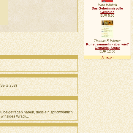
Marc Hillefeld
Das Geheimnisvolle
Gemälde
EUR 5,50
Thomas F. Werner
Kunst sammeln - aber wie?
Gemälde, Aquar
EUR 12,80
Amazon
 Seite 258)
u beigetragen haben, dass ein sprichwörtlich
 winziges Wrack...