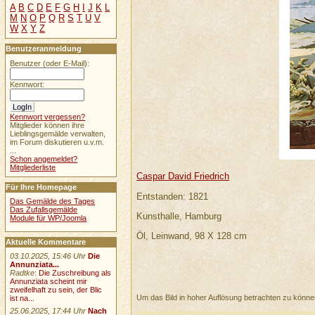
A
B
C
D
E
F
G
H
I
J
K
L
M
N
O
P
Q
R
S
T
U
V
W
X
Y
Z
Benutzeranmeldung
Benutzer (oder E-Mail):
Kennwort:
Kennwort vergessen?
Mitglieder können ihre
Lieblingsgemälde verwalten,
im Forum diskutieren u.v.m.
...
Schon angemeldet?
Mitgliederliste
Caspar David Friedrich
Für Ihre Homepage
Entstanden: 1821
Das Gemälde des Tages
Das Zufallsgemälde
Kunsthalle, Hamburg
Module für WP/Joomla
Öl, Leinwand, 98 X 128 cm
Aktuelle Kommentare
03.10.2025, 15:46 Uhr
Die
Annunziata...
Radtke
:
Die Zuschreibung als
Annunziata scheint mir
zweifelhaft zu sein, der Blic
Um das Bild in hoher Auflösung betrachten zu könn
ist na...
25.06.2025, 17:44 Uhr
Nach