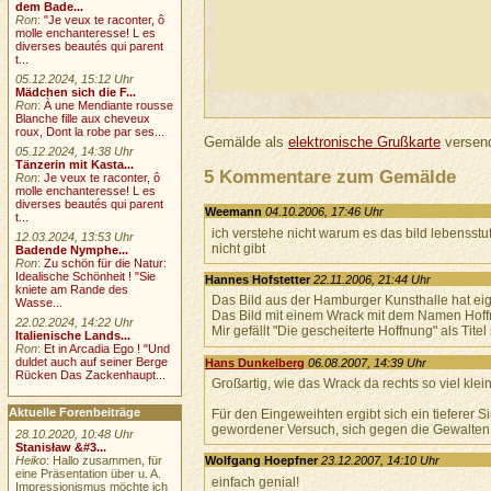
dem Bade...
Ron
:
"Je veux te raconter, ô
molle enchanteresse! L es
diverses beautés qui parent
t...
05.12.2024, 15:12 Uhr
Mädchen sich die F...
Ron
:
À une Mendiante rousse
Blanche fille aux cheveux
roux, Dont la robe par ses...
Gemälde als
elektronische Grußkarte
versend
05.12.2024, 14:38 Uhr
Tänzerin mit Kasta...
5 Kommentare zum Gemälde
Ron
:
Je veux te raconter, ô
molle enchanteresse! L es
diverses beautés qui parent
Weemann
04.10.2006, 17:46 Uhr
t...
ich verstehe nicht warum es das bild lebensstu
12.03.2024, 13:53 Uhr
nicht gibt
Badende Nymphe...
Ron
:
Zu schön für die Natur:
Idealische Schönheit ! "Sie
Hannes Hofstetter
22.11.2006, 21:44 Uhr
kniete am Rande des
Das Bild aus der Hamburger Kunsthalle hat eig
Wasse...
Das Bild mit einem Wrack mit dem Namen Hoffnu
22.02.2024, 14:22 Uhr
Mir gefällt "Die gescheiterte Hoffnung" als Titel
Italienische Lands...
Ron
:
Et in Arcadia Ego ! "Und
duldet auch auf seiner Berge
Hans Dunkelberg
06.08.2007, 14:39 Uhr
Rücken Das Zackenhaupt...
Großartig, wie das Wrack da rechts so viel klein
Aktuelle Forenbeiträge
Für den Eingeweihten ergibt sich ein tieferer 
gewordener Versuch, sich gegen die Gewalten 
28.10.2020, 10:48 Uhr
Stanisław &#3...
Wolfgang Hoepfner
23.12.2007, 14:10 Uhr
Heiko
: Hallo zusammen, für
eine Präsentation über u. A.
einfach genial!
Impressionismus möchte ich