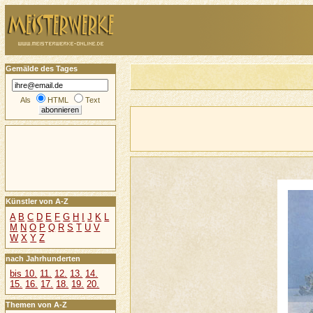
Gemälde des Tages
Als
HTML
Text
Künstler von A-Z
A
B
C
D
E
F
G
H
I
J
K
L
M
N
O
P
Q
R
S
T
U
V
W
X
Y
Z
nach Jahrhunderten
bis 10.
11.
12.
13.
14.
15.
16.
17.
18.
19.
20.
Themen von A-Z