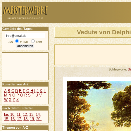
Gemälde des Tages
Vedute von Delphi
Als
HTML
Text
Schlagworte:
B
Künstler von A-Z
A
B
C
D
E
F
G
H
I
J
K
L
M
N
O
P
Q
R
S
T
U
V
W
X
Y
Z
nach Jahrhunderten
bis 10.
11.
12.
13.
14.
15.
16.
17.
18.
19.
20.
Themen von A-Z