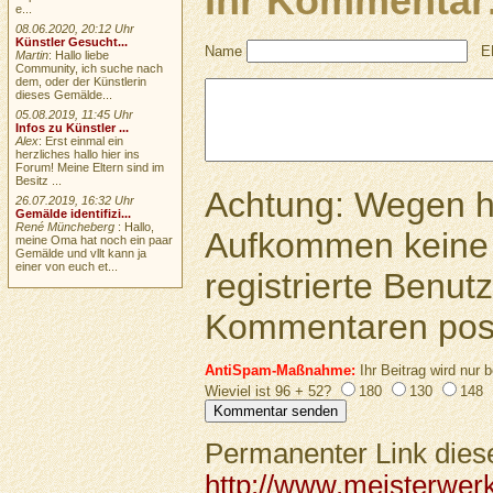
Ihr Kommentar
e...
08.06.2020, 20:12 Uhr
Künstler Gesucht...
Name
E
Martin
: Hallo liebe
Community, ich suche nach
dem, oder der Künstlerin
dieses Gemälde...
05.08.2019, 11:45 Uhr
Infos zu Künstler ...
Alex
: Erst einmal ein
herzliches hallo hier ins
Forum! Meine Eltern sind im
Besitz ...
Achtung: Wegen 
26.07.2019, 16:32 Uhr
Gemälde identifizi...
René Müncheberg
: Hallo,
Aufkommen keine 
meine Oma hat noch ein paar
Gemälde und vllt kann ja
einer von euch et...
registrierte Benutz
Kommentaren pos
AntiSpam-Maßnahme:
Ihr Beitrag wird nur b
Wieviel ist 96 + 52?
180
130
148
Permanenter Link diese
http://www.meisterwer