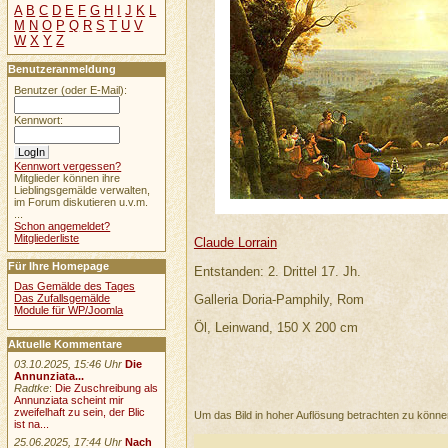
A
B
C
D
E
F
G
H
I
J
K
L
M
N
O
P
Q
R
S
T
U
V
W
X
Y
Z
Benutzeranmeldung
Benutzer (oder E-Mail):
Kennwort:
Kennwort vergessen?
Mitglieder können ihre
Lieblingsgemälde verwalten,
im Forum diskutieren u.v.m.
...
Schon angemeldet?
Mitgliederliste
Claude Lorrain
Für Ihre Homepage
Entstanden: 2. Drittel 17. Jh.
Das Gemälde des Tages
Galleria Doria-Pamphily, Rom
Das Zufallsgemälde
Module für WP/Joomla
Öl, Leinwand, 150 X 200 cm
Aktuelle Kommentare
03.10.2025, 15:46 Uhr
Die
Annunziata...
Radtke
:
Die Zuschreibung als
Annunziata scheint mir
zweifelhaft zu sein, der Blic
Um das Bild in hoher Auflösung betrachten zu könn
ist na...
25.06.2025, 17:44 Uhr
Nach