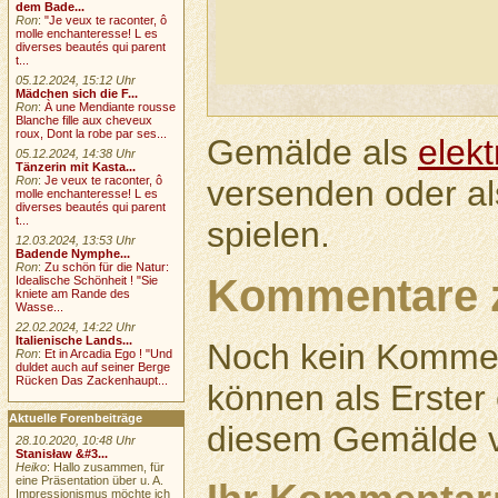
dem Bade...
Ron
:
"Je veux te raconter, ô
molle enchanteresse! L es
diverses beautés qui parent
t...
05.12.2024, 15:12 Uhr
Mädchen sich die F...
Ron
:
À une Mendiante rousse
Blanche fille aux cheveux
roux, Dont la robe par ses...
Gemälde als
elek
05.12.2024, 14:38 Uhr
Tänzerin mit Kasta...
versenden oder a
Ron
:
Je veux te raconter, ô
molle enchanteresse! L es
diverses beautés qui parent
t...
spielen.
12.03.2024, 13:53 Uhr
Badende Nymphe...
Ron
:
Zu schön für die Natur:
Kommentare 
Idealische Schönheit ! "Sie
kniete am Rande des
Wasse...
22.02.2024, 14:22 Uhr
Italienische Lands...
Noch kein Kommen
Ron
:
Et in Arcadia Ego ! "Und
duldet auch auf seiner Berge
Rücken Das Zackenhaupt...
können als Erste
Aktuelle Forenbeiträge
diesem Gemälde v
28.10.2020, 10:48 Uhr
Stanisław &#3...
Heiko
: Hallo zusammen, für
eine Präsentation über u. A.
Impressionismus möchte ich