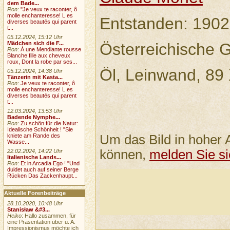
dem Bade...
Ron
:
"Je veux te raconter, ô
molle enchanteresse! L es
Entstanden: 1902
diverses beautés qui parent
t...
05.12.2024, 15:12 Uhr
Österreichische G
Mädchen sich die F...
Ron
:
À une Mendiante rousse
Blanche fille aux cheveux
roux, Dont la robe par ses...
Öl, Leinwand, 89
05.12.2024, 14:38 Uhr
Tänzerin mit Kasta...
Ron
:
Je veux te raconter, ô
molle enchanteresse! L es
diverses beautés qui parent
t...
12.03.2024, 13:53 Uhr
Badende Nymphe...
Ron
:
Zu schön für die Natur:
Idealische Schönheit ! "Sie
Um das Bild in hoher 
kniete am Rande des
Wasse...
können,
melden Sie si
22.02.2024, 14:22 Uhr
Italienische Lands...
Ron
:
Et in Arcadia Ego ! "Und
duldet auch auf seiner Berge
Rücken Das Zackenhaupt...
Aktuelle Forenbeiträge
28.10.2020, 10:48 Uhr
Stanisław &#3...
Heiko
: Hallo zusammen, für
eine Präsentation über u. A.
Impressionismus möchte ich