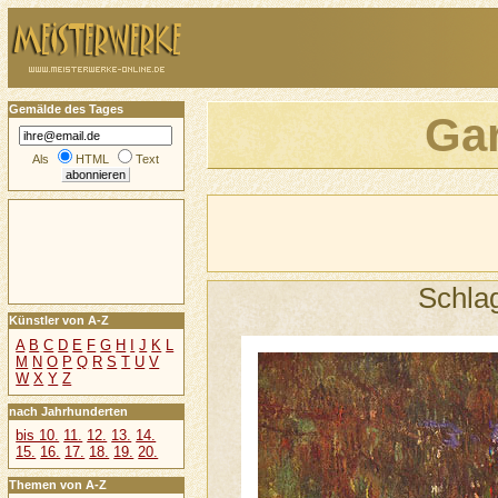
Gemälde des Tages
Ga
Als
HTML
Text
Schla
Künstler von A-Z
A
B
C
D
E
F
G
H
I
J
K
L
M
N
O
P
Q
R
S
T
U
V
W
X
Y
Z
nach Jahrhunderten
bis 10.
11.
12.
13.
14.
15.
16.
17.
18.
19.
20.
Themen von A-Z