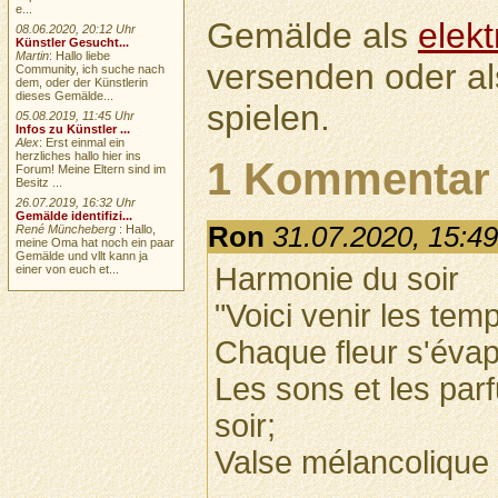
e...
Gemälde als
elek
08.06.2020, 20:12 Uhr
Künstler Gesucht...
Martin
: Hallo liebe
versenden oder a
Community, ich suche nach
dem, oder der Künstlerin
dieses Gemälde...
spielen.
05.08.2019, 11:45 Uhr
Infos zu Künstler ...
Alex
: Erst einmal ein
herzliches hallo hier ins
1 Kommentar
Forum! Meine Eltern sind im
Besitz ...
26.07.2019, 16:32 Uhr
Gemälde identifizi...
Ron
31.07.2020, 15:4
René Müncheberg
: Hallo,
meine Oma hat noch ein paar
Gemälde und vllt kann ja
Harmonie du soir
einer von euch et...
"Voici venir les tem
Chaque fleur s'évap
Les sons et les parf
soir;
Valse mélancolique e