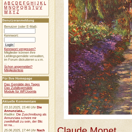
A
B
C
D
E
F
G
H
I
J
K
L
M
N
O
P
Q
R
S
T
U
V
W
X
Y
Z
Benutzeranmeldung
Benutzer (oder E-Mail):
Kennwort:
Kennwort vergessen?
Mitglieder können ihre
Lieblingsgemälde verwalten,
im Forum diskutieren u.v.m.
...
Schon angemeldet?
Mitgliederliste
Für Ihre Homepage
Das Gemälde des Tages
Das Zufallsgemälde
Module für WP/Joomla
Aktuelle Kommentare
03.10.2025, 15:46 Uhr
Die
Annunziata...
Radtke
:
Die Zuschreibung als
Annunziata scheint mir
zweifelhaft zu sein, der Blic
ist na...
Claude Monet
25.06.2025, 17:44 Uhr
Nach