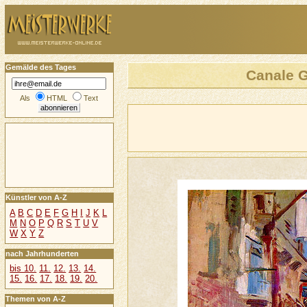
Gemälde des Tages
Canale G
Als
HTML
Text
Künstler von A-Z
A
B
C
D
E
F
G
H
I
J
K
L
M
N
O
P
Q
R
S
T
U
V
W
X
Y
Z
nach Jahrhunderten
bis 10.
11.
12.
13.
14.
15.
16.
17.
18.
19.
20.
Themen von A-Z