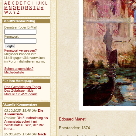
A
B
C
D
E
F
G
H
I
J
K
L
M
N
O
P
Q
R
S
T
U
V
W
X
Y
Z
Benutzeranmeldung
Benutzer (oder E-Mail):
Kennwort:
Kennwort vergessen?
Mitglieder können ihre
Lieblingsgemälde verwalten,
im Forum diskutieren u.v.m.
...
Schon angemeldet?
Mitgliederliste
Für Ihre Homepage
Das Gemälde des Tages
Das Zufallsgemälde
Module für WP/Joomla
Aktuelle Kommentare
03.10.2025, 15:46 Uhr
Die
Annunziata...
Radtke
:
Die Zuschreibung als
Edouard Manet
Annunziata scheint mir
zweifelhaft zu sein, der Blic
Entstanden: 1874
ist na...
25.06.2025, 17:44 Uhr
Nach