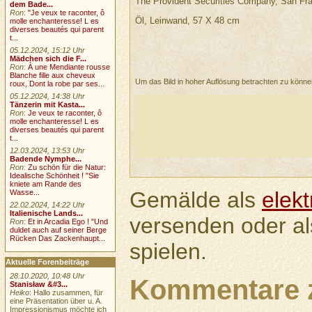
The Provident Securities Company, San Fr
dem Bade...
Ron
:
"Je veux te raconter, ô
Öl, Leinwand, 57 X 48 cm
molle enchanteresse! L es
diverses beautés qui parent
t...
05.12.2024, 15:12 Uhr
Mädchen sich die F...
Ron
:
À une Mendiante rousse
Blanche fille aux cheveux
Um das Bild in hoher Auflösung betrachten zu könn
roux, Dont la robe par ses...
05.12.2024, 14:38 Uhr
Tänzerin mit Kasta...
Ron
:
Je veux te raconter, ô
molle enchanteresse! L es
diverses beautés qui parent
t...
12.03.2024, 13:53 Uhr
Badende Nymphe...
Ron
:
Zu schön für die Natur:
Idealische Schönheit ! "Sie
kniete am Rande des
Gemälde als
elek
Wasse...
22.02.2024, 14:22 Uhr
Italienische Lands...
versenden oder a
Ron
:
Et in Arcadia Ego ! "Und
duldet auch auf seiner Berge
Rücken Das Zackenhaupt...
spielen.
Aktuelle Forenbeiträge
28.10.2020, 10:48 Uhr
Kommentare 
Stanisław &#3...
Heiko
: Hallo zusammen, für
eine Präsentation über u. A.
Impressionismus möchte ich