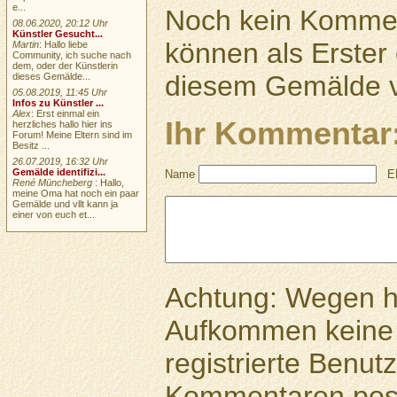
e...
Noch kein Kommen
08.06.2020, 20:12 Uhr
Künstler Gesucht...
können als Erste
Martin
: Hallo liebe
Community, ich suche nach
dem, oder der Künstlerin
diesem Gemälde v
dieses Gemälde...
05.08.2019, 11:45 Uhr
Infos zu Künstler ...
Alex
: Erst einmal ein
Ihr Kommentar
herzliches hallo hier ins
Forum! Meine Eltern sind im
Besitz ...
26.07.2019, 16:32 Uhr
Gemälde identifizi...
Name
E
René Müncheberg
: Hallo,
meine Oma hat noch ein paar
Gemälde und vllt kann ja
einer von euch et...
Achtung: Wegen 
Aufkommen keine 
registrierte Benutz
Kommentaren pos