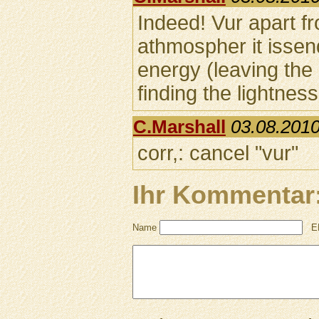
Indeed! Vur apart f
athmospher it issend
energy (leaving the
finding the lightness.
C.Marshall
03.08.2010
corr,: cancel "vur"
Ihr Kommentar
Name
E