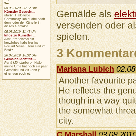
e...
08.06.2020, 20:12 Uhr
Gemälde als
elek
Künstler Gesucht...
Martin
: Hallo liebe
Community, ich suche nach
versenden oder a
dem, oder der Künstlerin
dieses Gemälde...
05.08.2019, 11:45 Uhr
spielen.
Infos zu Künstler ...
Alex
: Erst einmal ein
herzliches hallo hier ins
Forum! Meine Eltern sind im
3 Kommentar
Besitz ...
26.07.2019, 16:32 Uhr
Gemälde identifizi...
René Müncheberg
: Hallo,
meine Oma hat noch ein paar
Mariana Lubich
02.08
Gemälde und vllt kann ja
einer von euch et...
Another favourite pa
He reflects the gen
though in a way quit
the somewhat threat
city.
C.Marshall
03.08.2010