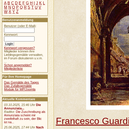
A
B
C
D
E
F
G
H
I
J
K
L
M
N
O
P
Q
R
S
T
U
V
W
X
Y
Z
Benutzeranmeldung
Benutzer (oder E-Mail):
Kennwort:
Kennwort vergessen?
Mitglieder können ihre
Lieblingsgemälde verwalten,
im Forum diskutieren u.v.m.
...
Schon angemeldet?
Mitgliederliste
Für Ihre Homepage
Das Gemälde des Tages
Das Zufallsgemälde
Module für WP/Joomla
Aktuelle Kommentare
03.10.2025, 15:46 Uhr
Die
Annunziata...
Radtke
:
Die Zuschreibung als
Annunziata scheint mir
Francesco Guard
zweifelhaft zu sein, der Blic
ist na...
25.06.2025, 17:44 Uhr
Nach