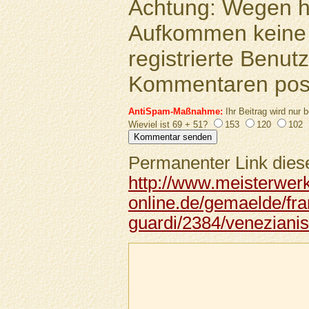
Achtung: Wegen 
Aufkommen keine 
registrierte Benutz
Kommentaren pos
AntiSpam-Maßnahme:
Ihr Beitrag wird nur b
Wieviel ist 69 + 51?
153
120
102
Permanenter Link diese
http://www.meisterwer
online.de/gemaelde/fr
guardi/2384/veneziani