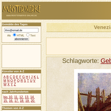
Gemälde des Tages
Venezi
Als
HTML
Text
Schlagworte:
Ge
Künstler von A-Z
A
B
C
D
E
F
G
H
I
J
K
L
M
N
O
P
Q
R
S
T
U
V
W
X
Y
Z
nach Jahrhunderten
bis 10.
11.
12.
13.
14.
15.
16.
17.
18.
19.
20.
Themen von A-Z