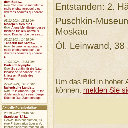
dem Bade...
Entstanden: 2. Häl
Ron
:
"Je veux te raconter, ô
molle enchanteresse! L es
diverses beautés qui parent
t...
Puschkin-Museum
05.12.2024, 15:12 Uhr
Mädchen sich die F...
Ron
:
À une Mendiante rousse
Moskau
Blanche fille aux cheveux
roux, Dont la robe par ses...
05.12.2024, 14:38 Uhr
Öl, Leinwand, 38
Tänzerin mit Kasta...
Ron
:
Je veux te raconter, ô
molle enchanteresse! L es
diverses beautés qui parent
t...
12.03.2024, 13:53 Uhr
Badende Nymphe...
Ron
:
Zu schön für die Natur:
Idealische Schönheit ! "Sie
kniete am Rande des
Wasse...
Um das Bild in hoher 
22.02.2024, 14:22 Uhr
Italienische Lands...
können,
melden Sie si
Ron
:
Et in Arcadia Ego ! "Und
duldet auch auf seiner Berge
Rücken Das Zackenhaupt...
Aktuelle Forenbeiträge
28.10.2020, 10:48 Uhr
Stanisław &#3...
Heiko
: Hallo zusammen, für
eine Präsentation über u. A.
Impressionismus möchte ich