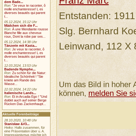
Franz Marc
dem Bade...
Ron
:
"Je veux te raconter, ô
molle enchanteresse! L es
Entstanden: 1911
diverses beautés qui parent
t...
05.12.2024, 15:12 Uhr
Mädchen sich die F...
Slg. Bernhard Koe
Ron
:
À une Mendiante rousse
Blanche fille aux cheveux
roux, Dont la robe par ses...
05.12.2024, 14:38 Uhr
Leinwand, 112 X 
Tänzerin mit Kasta...
Ron
:
Je veux te raconter, ô
molle enchanteresse! L es
diverses beautés qui parent
t...
12.03.2024, 13:53 Uhr
Badende Nymphe...
Ron
:
Zu schön für die Natur:
Idealische Schönheit ! "Sie
kniete am Rande des
Um das Bild in hoher 
Wasse...
22.02.2024, 14:22 Uhr
können,
melden Sie si
Italienische Lands...
Ron
:
Et in Arcadia Ego ! "Und
duldet auch auf seiner Berge
Rücken Das Zackenhaupt...
Aktuelle Forenbeiträge
28.10.2020, 10:48 Uhr
Stanisław &#3...
Heiko
: Hallo zusammen, für
eine Präsentation über u. A.
Impressionismus möchte ich