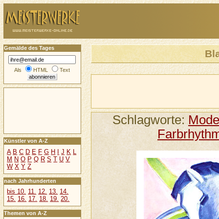
Gemälde des Tages
Bl
Als
HTML
Text
Schlagworte:
Mode
Farbrhyth
Künstler von A-Z
A
B
C
D
E
F
G
H
I
J
K
L
M
N
O
P
Q
R
S
T
U
V
W
X
Y
Z
nach Jahrhunderten
bis 10.
11.
12.
13.
14.
15.
16.
17.
18.
19.
20.
Themen von A-Z