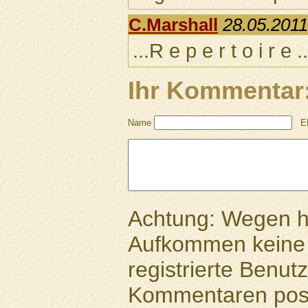
C.Marshall
28.05.2011
...R e p e r t o i r e ..
Ihr Kommentar
Name
E
Achtung: Wegen 
Aufkommen keine 
registrierte Benutz
Kommentaren pos