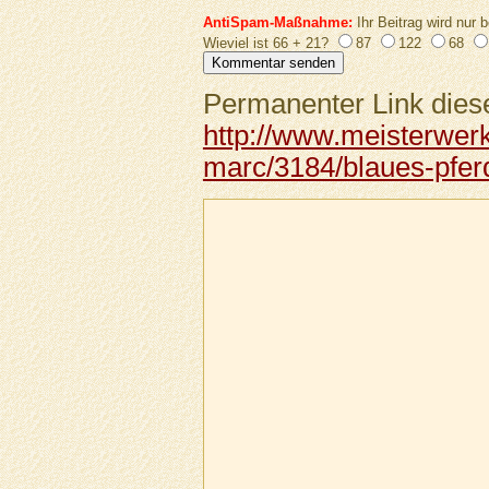
AntiSpam-Maßnahme:
Ihr Beitrag wird nur b
Wieviel ist 66 + 21?
87
122
68
Permanenter Link diese
http://www.meisterwer
marc/3184/blaues-pferd