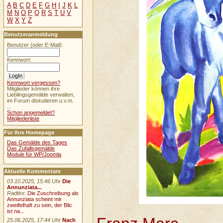
A
B
C
D
E
F
G
H
I
J
K
L
M
N
O
P
Q
R
S
T
U
V
W
X
Y
Z
Benutzeranmeldung
Benutzer (oder E-Mail):
Kennwort:
Kennwort vergessen?
Mitglieder können ihre
Lieblingsgemälde verwalten,
im Forum diskutieren u.v.m.
...
Schon angemeldet?
Mitgliederliste
Für Ihre Homepage
Das Gemälde des Tages
Das Zufallsgemälde
Module für WP/Joomla
Aktuelle Kommentare
03.10.2025, 15:46 Uhr
Die
Annunziata...
Radtke
:
Die Zuschreibung als
Annunziata scheint mir
zweifelhaft zu sein, der Blic
ist na...
25.06.2025, 17:44 Uhr
Nach