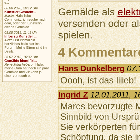
e...
Gemälde als
elek
08.06.2020, 20:12 Uhr
Künstler Gesucht...
Martin
: Hallo liebe
Community, ich suche nach
versenden oder a
dem, oder der Künstlerin
dieses Gemälde...
spielen.
05.08.2019, 11:45 Uhr
Infos zu Künstler ...
Alex
: Erst einmal ein
herzliches hallo hier ins
4 Kommentar
Forum! Meine Eltern sind im
Besitz ...
26.07.2019, 16:32 Uhr
Gemälde identifizi...
René Müncheberg
: Hallo,
Hans Dunkelberg
07.
meine Oma hat noch ein paar
Gemälde und vllt kann ja
einer von euch et...
Oooh, ist das liiieb!
Ingrid Z
12.01.2011, 1
Marcs bevorzugte Mo
Sinnbild von Ursprü
Sie verkörperten für
Schöpfung, da sie i