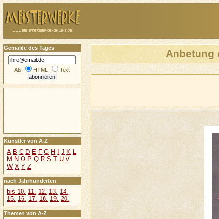
Gemälde des Tages
Anbetung d
Als
HTML
Text
Künstler von A-Z
A
B
C
D
E
F
G
H
I
J
K
L
M
N
O
P
Q
R
S
T
U
V
W
X
Y
Z
nach Jahrhunderten
bis 10.
11.
12.
13.
14.
15.
16.
17.
18.
19.
20.
Themen von A-Z