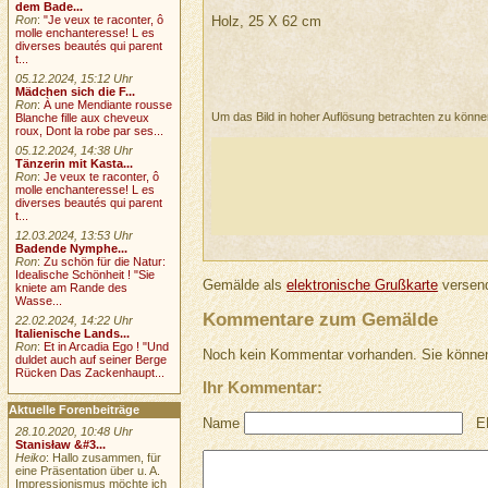
dem Bade...
Holz, 25 X 62 cm
Ron
:
"Je veux te raconter, ô
molle enchanteresse! L es
diverses beautés qui parent
t...
05.12.2024, 15:12 Uhr
Mädchen sich die F...
Ron
:
À une Mendiante rousse
Um das Bild in hoher Auflösung betrachten zu könn
Blanche fille aux cheveux
roux, Dont la robe par ses...
05.12.2024, 14:38 Uhr
Tänzerin mit Kasta...
Ron
:
Je veux te raconter, ô
molle enchanteresse! L es
diverses beautés qui parent
t...
12.03.2024, 13:53 Uhr
Badende Nymphe...
Ron
:
Zu schön für die Natur:
Idealische Schönheit ! "Sie
Gemälde als
elektronische Grußkarte
versend
kniete am Rande des
Wasse...
Kommentare zum Gemälde
22.02.2024, 14:22 Uhr
Italienische Lands...
Ron
:
Et in Arcadia Ego ! "Und
Noch kein Kommentar vorhanden. Sie können
duldet auch auf seiner Berge
Rücken Das Zackenhaupt...
Ihr Kommentar:
Aktuelle Forenbeiträge
Name
E
28.10.2020, 10:48 Uhr
Stanisław &#3...
Heiko
: Hallo zusammen, für
eine Präsentation über u. A.
Impressionismus möchte ich