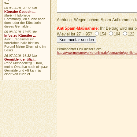
e...
08.06.2020, 20:12 Uhr
Künstler Gesucht...
Martin
: Hallo liebe
Community, ich suche nach
Achtung: Wegen hohem Spam-Aufkommen keine 
dem, oder der Künstlerin
dieses Gemälde...
AntiSpam-Maßnahme:
Ihr Beitrag wird nur b
05.08.2019, 11:45 Uhr
Wieviel ist 27 + 95?
154
104
122
Infos zu Künstler ...
Alex
: Erst einmal ein
herzliches hallo hier ins
Forum! Meine Eltern sind im
Permanenter Link dieser Seite:
Besitz ...
http://www.meisterwerke-online.de/gemaelde/gentile-d
26.07.2019, 16:32 Uhr
Gemälde identifizi...
René Müncheberg
: Hallo,
meine Oma hat noch ein paar
Gemälde und vllt kann ja
einer von euch et...