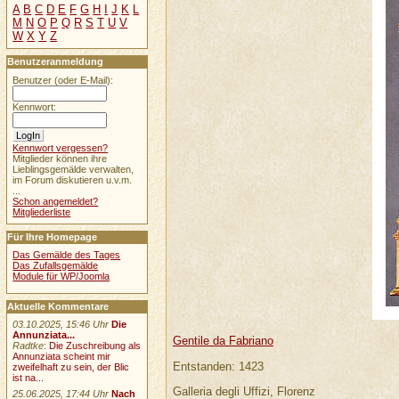
A
B
C
D
E
F
G
H
I
J
K
L
M
N
O
P
Q
R
S
T
U
V
W
X
Y
Z
Benutzeranmeldung
Benutzer (oder E-Mail):
Kennwort:
Kennwort vergessen?
Mitglieder können ihre
Lieblingsgemälde verwalten,
im Forum diskutieren u.v.m.
...
Schon angemeldet?
Mitgliederliste
Für Ihre Homepage
Das Gemälde des Tages
Das Zufallsgemälde
Module für WP/Joomla
Aktuelle Kommentare
03.10.2025, 15:46 Uhr
Die
Annunziata...
Gentile da Fabriano
Radtke
:
Die Zuschreibung als
Annunziata scheint mir
Entstanden: 1423
zweifelhaft zu sein, der Blic
ist na...
Galleria degli Uffizi, Florenz
25.06.2025, 17:44 Uhr
Nach