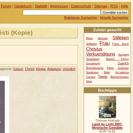
Forum
|
Gästebuch
|
Statistik
|
Impressum
|
Datenschutz
|
Sitemap
|
RSS
|
Hilfe
Beliebteste Suchwörter
|
Aktuelle Suchwörter
Zuletzt gesucht
sti (Kopie)
Stilleben
Ritter
Vermeer
Frau
Stillleben
Franz Stuck
Christus
Verkuendigung
Ausgang
Strasbourg
Marten Pepyn
Zuerich
Ermahnung
Bogenbruecke
Pietro
Jenenser
lagworte:
Geburt
,
Christi
,
Könige
,
Anbetung
,
christlich
Studenten
Belle
Accademia
Toledo
Carrara
Blumenstrauss
Vase
Buchtipps
Thomas Kinkade
Land im Licht 2007.
Mystische Gemälde
EUR 14,92