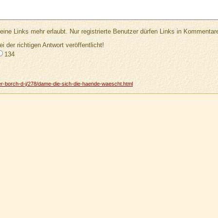
Links mehr erlaubt. Nur registrierte Benutzer dürfen Links in Kommentar
ei der richtigen Antwort veröffentlicht!
134
er-borch-d-j/278/dame-die-sich-die-haende-waescht.html