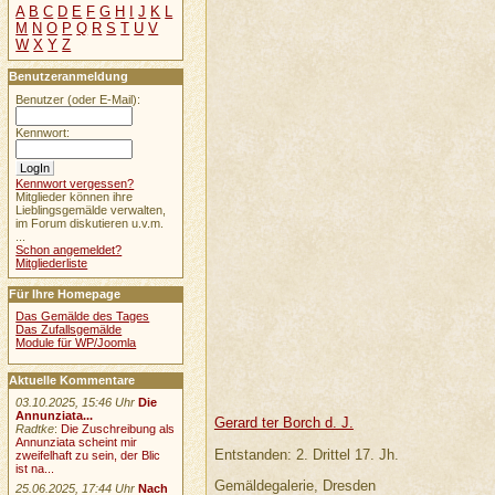
A
B
C
D
E
F
G
H
I
J
K
L
M
N
O
P
Q
R
S
T
U
V
W
X
Y
Z
Benutzeranmeldung
Benutzer (oder E-Mail):
Kennwort:
Kennwort vergessen?
Mitglieder können ihre
Lieblingsgemälde verwalten,
im Forum diskutieren u.v.m.
...
Schon angemeldet?
Mitgliederliste
Für Ihre Homepage
Das Gemälde des Tages
Das Zufallsgemälde
Module für WP/Joomla
Aktuelle Kommentare
03.10.2025, 15:46 Uhr
Die
Annunziata...
Gerard ter Borch d. J.
Radtke
:
Die Zuschreibung als
Annunziata scheint mir
Entstanden: 2. Drittel 17. Jh.
zweifelhaft zu sein, der Blic
ist na...
Gemäldegalerie, Dresden
25.06.2025, 17:44 Uhr
Nach