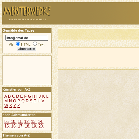
Gemälde des Tages
Als
HTML
Text
Künstler von A-Z
A
B
C
D
E
F
G
H
I
J
K
L
M
N
O
P
Q
R
S
T
U
V
W
X
Y
Z
nach Jahrhunderten
bis 10.
11.
12.
13.
14.
15.
16.
17.
18.
19.
20.
Themen von A-Z