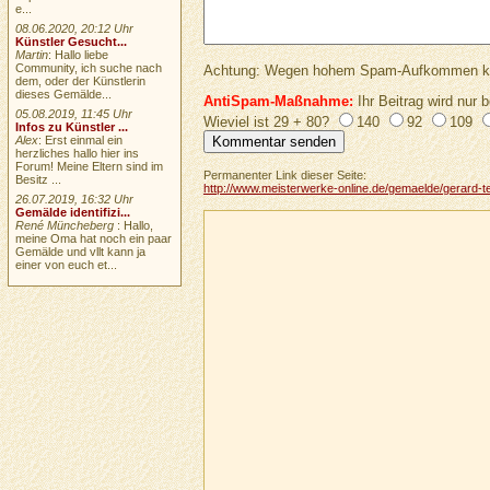
e...
08.06.2020, 20:12 Uhr
Künstler Gesucht...
Martin
: Hallo liebe
Community, ich suche nach
Achtung: Wegen hohem Spam-Aufkommen keine 
dem, oder der Künstlerin
dieses Gemälde...
AntiSpam-Maßnahme:
Ihr Beitrag wird nur b
05.08.2019, 11:45 Uhr
Wieviel ist 29 + 80?
140
92
109
Infos zu Künstler ...
Alex
: Erst einmal ein
herzliches hallo hier ins
Forum! Meine Eltern sind im
Permanenter Link dieser Seite:
Besitz ...
http://www.meisterwerke-online.de/gemaelde/gerard-t
26.07.2019, 16:32 Uhr
Gemälde identifizi...
René Müncheberg
: Hallo,
meine Oma hat noch ein paar
Gemälde und vllt kann ja
einer von euch et...