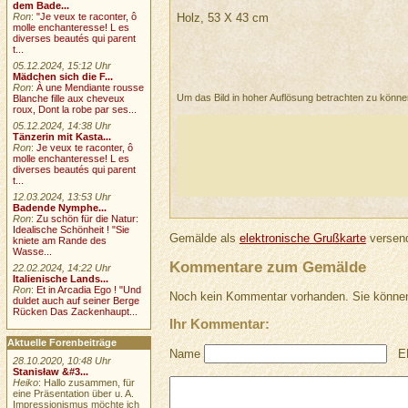
dem Bade...
Holz, 53 X 43 cm
Ron
:
"Je veux te raconter, ô
molle enchanteresse! L es
diverses beautés qui parent
t...
05.12.2024, 15:12 Uhr
Mädchen sich die F...
Ron
:
À une Mendiante rousse
Um das Bild in hoher Auflösung betrachten zu könn
Blanche fille aux cheveux
roux, Dont la robe par ses...
05.12.2024, 14:38 Uhr
Tänzerin mit Kasta...
Ron
:
Je veux te raconter, ô
molle enchanteresse! L es
diverses beautés qui parent
t...
12.03.2024, 13:53 Uhr
Badende Nymphe...
Ron
:
Zu schön für die Natur:
Idealische Schönheit ! "Sie
Gemälde als
elektronische Grußkarte
versend
kniete am Rande des
Wasse...
Kommentare zum Gemälde
22.02.2024, 14:22 Uhr
Italienische Lands...
Ron
:
Et in Arcadia Ego ! "Und
Noch kein Kommentar vorhanden. Sie können
duldet auch auf seiner Berge
Rücken Das Zackenhaupt...
Ihr Kommentar:
Aktuelle Forenbeiträge
Name
E
28.10.2020, 10:48 Uhr
Stanisław &#3...
Heiko
: Hallo zusammen, für
eine Präsentation über u. A.
Impressionismus möchte ich