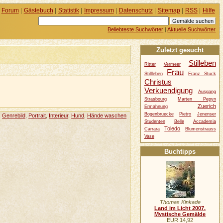
Forum
|
Gästebuch
|
Statistik
|
Impressum
|
Datenschutz
|
Sitemap
|
RSS
|
Hilfe
Beliebteste Suchwörter
|
Aktuelle Suchwörter
Zuletzt gesucht
Stilleben
Ritter
Vermeer
Frau
Stillleben
Franz Stuck
Christus
Verkuendigung
Ausgang
Strasbourg
Marten Pepyn
Zuerich
Ermahnung
Bogenbruecke
Pietro
Jenenser
,
Genrebild
,
Portrait
,
Interieur
,
Hund
,
Hände waschen
Studenten
Belle
Accademia
Toledo
Carrara
Blumenstrauss
Vase
Buchtipps
Thomas Kinkade
Land im Licht 2007.
Mystische Gemälde
EUR 14,92