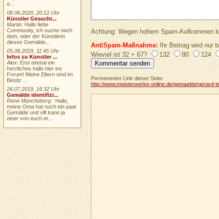
e...
08.06.2020, 20:12 Uhr
Künstler Gesucht...
Martin
: Hallo liebe
Community, ich suche nach
Achtung: Wegen hohem Spam-Aufkommen keine 
dem, oder der Künstlerin
dieses Gemälde...
AntiSpam-Maßnahme:
Ihr Beitrag wird nur b
05.08.2019, 11:45 Uhr
Wieviel ist 32 + 67?
132
80
124
Infos zu Künstler ...
Alex
: Erst einmal ein
herzliches hallo hier ins
Forum! Meine Eltern sind im
Permanenter Link dieser Seite:
Besitz ...
http://www.meisterwerke-online.de/gemaelde/gerard-ter
26.07.2019, 16:32 Uhr
Gemälde identifizi...
René Müncheberg
: Hallo,
meine Oma hat noch ein paar
Gemälde und vllt kann ja
einer von euch et...