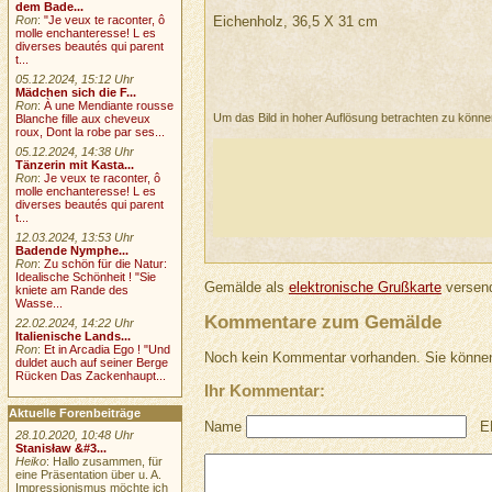
dem Bade...
Eichenholz, 36,5 X 31 cm
Ron
:
"Je veux te raconter, ô
molle enchanteresse! L es
diverses beautés qui parent
t...
05.12.2024, 15:12 Uhr
Mädchen sich die F...
Ron
:
À une Mendiante rousse
Um das Bild in hoher Auflösung betrachten zu könn
Blanche fille aux cheveux
roux, Dont la robe par ses...
05.12.2024, 14:38 Uhr
Tänzerin mit Kasta...
Ron
:
Je veux te raconter, ô
molle enchanteresse! L es
diverses beautés qui parent
t...
12.03.2024, 13:53 Uhr
Badende Nymphe...
Ron
:
Zu schön für die Natur:
Idealische Schönheit ! "Sie
Gemälde als
elektronische Grußkarte
versend
kniete am Rande des
Wasse...
Kommentare zum Gemälde
22.02.2024, 14:22 Uhr
Italienische Lands...
Ron
:
Et in Arcadia Ego ! "Und
Noch kein Kommentar vorhanden. Sie können
duldet auch auf seiner Berge
Rücken Das Zackenhaupt...
Ihr Kommentar:
Aktuelle Forenbeiträge
Name
E
28.10.2020, 10:48 Uhr
Stanisław &#3...
Heiko
: Hallo zusammen, für
eine Präsentation über u. A.
Impressionismus möchte ich