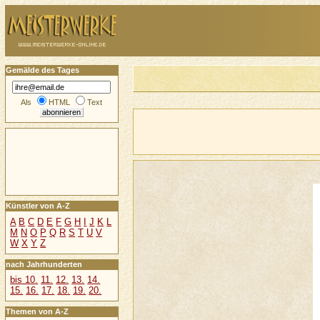
Gemälde des Tages
Als
HTML
Text
Künstler von A-Z
A
B
C
D
E
F
G
H
I
J
K
L
M
N
O
P
Q
R
S
T
U
V
W
X
Y
Z
nach Jahrhunderten
bis 10.
11.
12.
13.
14.
15.
16.
17.
18.
19.
20.
Themen von A-Z