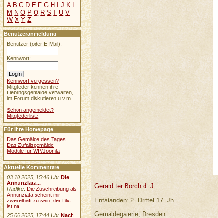
A
B
C
D
E
F
G
H
I
J
K
L
M
N
O
P
Q
R
S
T
U
V
W
X
Y
Z
Benutzeranmeldung
Benutzer (oder E-Mail):
Kennwort:
Kennwort vergessen?
Mitglieder können ihre
Lieblingsgemälde verwalten,
im Forum diskutieren u.v.m.
...
Schon angemeldet?
Mitgliederliste
Für Ihre Homepage
Das Gemälde des Tages
Das Zufallsgemälde
Module für WP/Joomla
Aktuelle Kommentare
03.10.2025, 15:46 Uhr
Die
Annunziata...
Gerard ter Borch d. J.
Radtke
:
Die Zuschreibung als
Annunziata scheint mir
Entstanden: 2. Drittel 17. Jh.
zweifelhaft zu sein, der Blic
ist na...
Gemäldegalerie, Dresden
25.06.2025, 17:44 Uhr
Nach