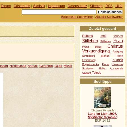
Forum
|
Gästebuch
|
Statistik
|
Impressum
|
Datenschutz
|
Sitemap
|
RSS
|
Hilfe
Beliebteste Suchwörter
|
Aktuelle Suchwörter
Zuletzt gesucht
Rubens
Ritter
Vermeer
Frau
Stilleben
Stillleben
Christus
Franz Stuck
Verkuendigung
Ausgang
Strasbourg
Marten Pepyn
Zuerich
Ermahnung
Bogenbruecke
Pietro
Jenenser
undert
,
Niederlande
,
Barock
,
Genrebild
,
Laute
,
Musik
Studenten
Belle
Accademia
Toledo
Carrara
Buchtipps
Thomas Kinkade
Land im Licht 2007.
Mystische Gemälde
EUR 14,92