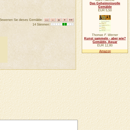
Das Geheimnisvolle
Gemälde
EUR 5,50
Bewerten Sie dieses Gemälde:
14 Stimmen:
Thomas F. Werner
Kunst sammeln - aber wie?
Gemälde, Aquar
EUR 12,80
Amazon