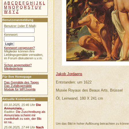
A
B
C
D
E
F
G
H
I
J
K
L
M
N
O
P
Q
R
S
T
U
V
W
X
Y
Z
Benutzeranmeldung
Benutzer (oder E-Mail):
Kennwort:
Kennwort vergessen?
Mitglieder können ihre
Lieblingsgemälde verwalten,
im Forum diskutieren u.v.m.
...
Schon angemeldet?
Mitgliederliste
Jakob Jordaens
Für Ihre Homepage
Entstanden: um 1622
Das Gemälde des Tages
Das Zufallsgemälde
Module für WP/Joomla
Musée Royaux des Beaux Arts, Brüssel
Öl, Leinwand, 180 X 241 cm
Aktuelle Kommentare
03.10.2025, 15:46 Uhr
Die
Annunziata...
Radtke
:
Die Zuschreibung als
Annunziata scheint mir
zweifelhaft zu sein, der Blic
ist na...
Um das Bild in hoher Auflösung betrachten zu könn
25.06.2025, 17:44 Uhr
Nach