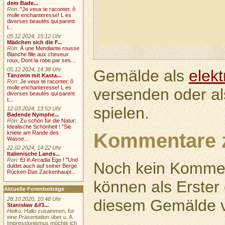
dem Bade...
Ron
:
"Je veux te raconter, ô
molle enchanteresse! L es
diverses beautés qui parent
t...
05.12.2024, 15:12 Uhr
Mädchen sich die F...
Ron
:
À une Mendiante rousse
Blanche fille aux cheveux
roux, Dont la robe par ses...
05.12.2024, 14:38 Uhr
Gemälde als
elek
Tänzerin mit Kasta...
Ron
:
Je veux te raconter, ô
molle enchanteresse! L es
versenden oder a
diverses beautés qui parent
t...
spielen.
12.03.2024, 13:53 Uhr
Badende Nymphe...
Ron
:
Zu schön für die Natur:
Idealische Schönheit ! "Sie
Kommentare 
kniete am Rande des
Wasse...
22.02.2024, 14:22 Uhr
Italienische Lands...
Ron
:
Et in Arcadia Ego ! "Und
Noch kein Kommen
duldet auch auf seiner Berge
Rücken Das Zackenhaupt...
können als Erste
Aktuelle Forenbeiträge
28.10.2020, 10:48 Uhr
diesem Gemälde v
Stanisław &#3...
Heiko
: Hallo zusammen, für
eine Präsentation über u. A.
Impressionismus möchte ich