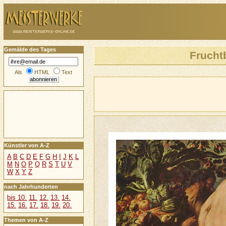
Gemälde des Tages
Frucht
Als
HTML
Text
Künstler von A-Z
A
B
C
D
E
F
G
H
I
J
K
L
M
N
O
P
Q
R
S
T
U
V
W
X
Y
Z
nach Jahrhunderten
bis 10.
11.
12.
13.
14.
15.
16.
17.
18.
19.
20.
Themen von A-Z