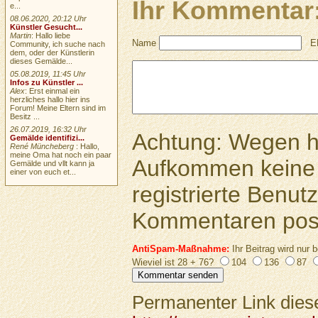
Ihr Kommentar
e...
08.06.2020, 20:12 Uhr
Künstler Gesucht...
Martin
: Hallo liebe
Name
E
Community, ich suche nach
dem, oder der Künstlerin
dieses Gemälde...
05.08.2019, 11:45 Uhr
Infos zu Künstler ...
Alex
: Erst einmal ein
herzliches hallo hier ins
Forum! Meine Eltern sind im
Besitz ...
26.07.2019, 16:32 Uhr
Achtung: Wegen 
Gemälde identifizi...
René Müncheberg
: Hallo,
meine Oma hat noch ein paar
Aufkommen keine 
Gemälde und vllt kann ja
einer von euch et...
registrierte Benutz
Kommentaren pos
AntiSpam-Maßnahme:
Ihr Beitrag wird nur b
Wieviel ist 28 + 76?
104
136
87
Permanenter Link diese