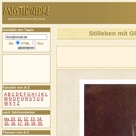
Gemälde des Tages
Stilleben mit 
Als
HTML
Text
Künstler von A-Z
A
B
C
D
E
F
G
H
I
J
K
L
M
N
O
P
Q
R
S
T
U
V
W
X
Y
Z
nach Jahrhunderten
bis 10.
11.
12.
13.
14.
15.
16.
17.
18.
19.
20.
Themen von A-Z