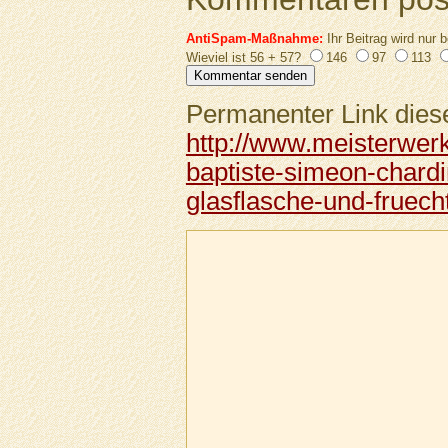
AntiSpam-Maßnahme:
Ihr Beitrag wird nur b
Wieviel ist 56 + 57?
146
97
113
Permanenter Link diese
http://www.meisterwer
baptiste-simeon-chardin
glasflasche-und-fruech