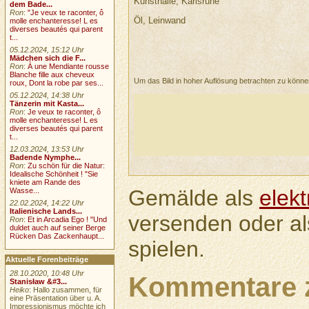
Kunsthalle, Karlsruhe
dem Bade...
Ron
:
"Je veux te raconter, ô
Öl, Leinwand
molle enchanteresse! L es
diverses beautés qui parent
t...
05.12.2024, 15:12 Uhr
Mädchen sich die F...
Ron
:
À une Mendiante rousse
Blanche fille aux cheveux
Um das Bild in hoher Auflösung betrachten zu könn
roux, Dont la robe par ses...
05.12.2024, 14:38 Uhr
Tänzerin mit Kasta...
Ron
:
Je veux te raconter, ô
molle enchanteresse! L es
diverses beautés qui parent
t...
12.03.2024, 13:53 Uhr
Badende Nymphe...
Ron
:
Zu schön für die Natur:
Idealische Schönheit ! "Sie
kniete am Rande des
Gemälde als
elek
Wasse...
22.02.2024, 14:22 Uhr
Italienische Lands...
versenden oder a
Ron
:
Et in Arcadia Ego ! "Und
duldet auch auf seiner Berge
Rücken Das Zackenhaupt...
spielen.
Aktuelle Forenbeiträge
28.10.2020, 10:48 Uhr
Kommentare 
Stanisław &#3...
Heiko
: Hallo zusammen, für
eine Präsentation über u. A.
Impressionismus möchte ich