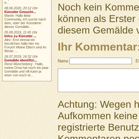
e...
Noch kein Kommen
08.06.2020, 20:12 Uhr
Künstler Gesucht...
können als Erste
Martin
: Hallo liebe
Community, ich suche nach
dem, oder der Künstlerin
diesem Gemälde v
dieses Gemälde...
05.08.2019, 11:45 Uhr
Infos zu Künstler ...
Alex
: Erst einmal ein
Ihr Kommentar
herzliches hallo hier ins
Forum! Meine Eltern sind im
Besitz ...
26.07.2019, 16:32 Uhr
Gemälde identifizi...
Name
E
René Müncheberg
: Hallo,
meine Oma hat noch ein paar
Gemälde und vllt kann ja
einer von euch et...
Achtung: Wegen 
Aufkommen keine 
registrierte Benutz
Kommentaren pos