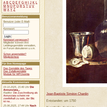
A
B
C
D
E
F
G
H
I
J
K
L
M
N
O
P
Q
R
S
T
U
V
W
X
Y
Z
Benutzeranmeldung
Benutzer (oder E-Mail):
Kennwort:
Kennwort vergessen?
Mitglieder können ihre
Lieblingsgemälde verwalten,
im Forum diskutieren u.v.m.
...
Schon angemeldet?
Mitgliederliste
Für Ihre Homepage
Das Gemälde des Tages
Das Zufallsgemälde
Module für WP/Joomla
Aktuelle Kommentare
03.10.2025, 15:46 Uhr
Die
Annunziata...
Radtke
:
Die Zuschreibung als
Jean-Baptiste Siméon Chardin
Annunziata scheint mir
zweifelhaft zu sein, der Blic
Entstanden: um 1750
ist na...
25.06.2025, 17:44 Uhr
Nach