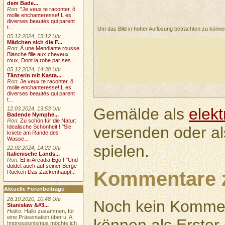
dem Bade...
Ron
:
"Je veux te raconter, ô
molle enchanteresse! L es
diverses beautés qui parent
t...
Um das Bild in hoher Auflösung betrachten zu könn
05.12.2024, 15:12 Uhr
Mädchen sich die F...
Ron
:
À une Mendiante rousse
Blanche fille aux cheveux
roux, Dont la robe par ses...
05.12.2024, 14:38 Uhr
Tänzerin mit Kasta...
Ron
:
Je veux te raconter, ô
molle enchanteresse! L es
diverses beautés qui parent
t...
Gemälde als
elek
12.03.2024, 13:53 Uhr
Badende Nymphe...
Ron
:
Zu schön für die Natur:
versenden oder a
Idealische Schönheit ! "Sie
kniete am Rande des
Wasse...
spielen.
22.02.2024, 14:22 Uhr
Italienische Lands...
Ron
:
Et in Arcadia Ego ! "Und
duldet auch auf seiner Berge
Kommentare 
Rücken Das Zackenhaupt...
Aktuelle Forenbeiträge
28.10.2020, 10:48 Uhr
Noch kein Kommen
Stanisław &#3...
Heiko
: Hallo zusammen, für
eine Präsentation über u. A.
Impressionismus möchte ich