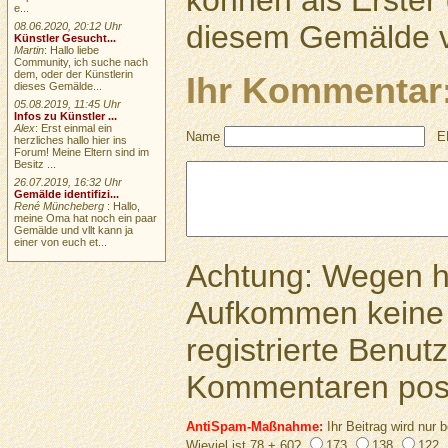
können als Erste
e...
diesem Gemälde v
08.06.2020, 20:12 Uhr
Künstler Gesucht...
Martin
: Hallo liebe
Community, ich suche nach
dem, oder der Künstlerin
Ihr Kommentar
dieses Gemälde...
05.08.2019, 11:45 Uhr
Infos zu Künstler ...
Alex
: Erst einmal ein
Name
E
herzliches hallo hier ins
Forum! Meine Eltern sind im
Besitz ...
26.07.2019, 16:32 Uhr
Gemälde identifizi...
René Müncheberg
: Hallo,
meine Oma hat noch ein paar
Gemälde und vllt kann ja
einer von euch et...
Achtung: Wegen 
Aufkommen keine 
registrierte Benutz
Kommentaren pos
AntiSpam-Maßnahme:
Ihr Beitrag wird nur b
Wieviel ist 78 + 60?
173
138
122