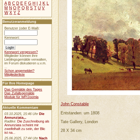
A
B
C
D
E
F
G
H
I
J
K
L
M
N
O
P
Q
R
S
T
U
V
W
X
Y
Z
Benutzeranmeldung
Benutzer (oder E-Mail):
Kennwort:
Kennwort vergessen?
Mitglieder können ihre
Lieblingsgemälde verwalten,
im Forum diskutieren u.v.m.
...
Schon angemeldet?
Mitgliederliste
Für Ihre Homepage
Das Gemälde des Tages
Das Zufallsgemälde
Module für WP/Joomla
John Constable
Aktuelle Kommentare
Entstanden: um 1808
03.10.2025, 15:46 Uhr
Die
Annunziata...
Tate Gallery, London
Radtke
:
Die Zuschreibung als
Annunziata scheint mir
zweifelhaft zu sein, der Blic
28 X 34 cm
ist na...
25.06.2025, 17:44 Uhr
Nach