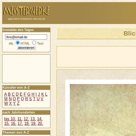
Gemälde des Tages
Bli
Als
HTML
Text
Künstler von A-Z
A
B
C
D
E
F
G
H
I
J
K
L
M
N
O
P
Q
R
S
T
U
V
W
X
Y
Z
nach Jahrhunderten
bis 10.
11.
12.
13.
14.
15.
16.
17.
18.
19.
20.
Themen von A-Z