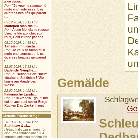
dem Bade...
Li
Ron
:
"Je veux te raconter, ô
molle enchanteresse! L es
diverses beautés qui parent
Fa
t...
05.12.2024, 15:12 Uhr
un
Mädchen sich die F...
Ron
:
À une Mendiante rousse
Blanche fille aux cheveux
De
roux, Dont la robe par ses...
05.12.2024, 14:38 Uhr
Tänzerin mit Kasta...
Ka
Ron
:
Je veux te raconter, ô
molle enchanteresse! L es
diverses beautés qui parent
un
t...
12.03.2024, 13:53 Uhr
Badende Nymphe...
Ron
:
Zu schön für die Natur:
Idealische Schönheit ! "Sie
Gemälde
kniete am Rande des
Wasse...
22.02.2024, 14:22 Uhr
Italienische Lands...
Schlagwo
Ron
:
Et in Arcadia Ego ! "Und
duldet auch auf seiner Berge
Rücken Das Zackenhaupt...
Ge
Aktuelle Forenbeiträge
Schleu
28.10.2020, 10:48 Uhr
Stanisław &#3...
Heiko
: Hallo zusammen, für
Dedh
eine Präsentation über u. A.
Impressionismus möchte ich