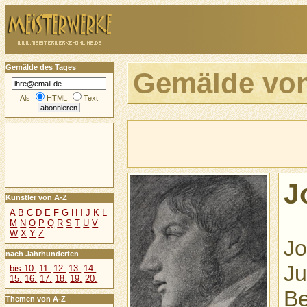
Gemälde des Tages
Gemälde vo
Als
HTML
Text
J
Künstler von A-Z
A
B
C
D
E
F
G
H
I
J
K
L
M
N
O
P
Q
R
S
T
U
V
W
X
Y
Z
Jo
nach Jahrhunderten
Ju
bis 10.
11.
12.
13.
14.
15.
16.
17.
18.
19.
20.
Be
Themen von A-Z