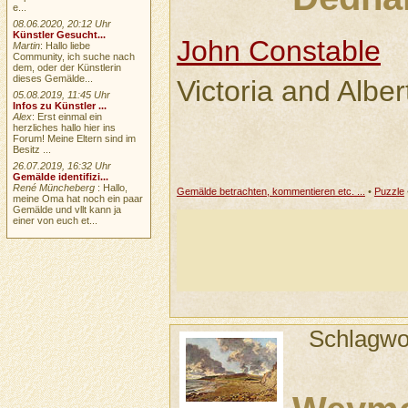
e...
08.06.2020, 20:12 Uhr
Künstler Gesucht...
John Constable
Martin
: Hallo liebe
Community, ich suche nach
dem, oder der Künstlerin
dieses Gemälde...
Victoria and Alb
05.08.2019, 11:45 Uhr
Infos zu Künstler ...
Alex
: Erst einmal ein
herzliches hallo hier ins
Forum! Meine Eltern sind im
Besitz ...
26.07.2019, 16:32 Uhr
Gemälde identifizi...
René Müncheberg
: Hallo,
Gemälde betrachten, kommentieren etc. ...
•
Puzzle
meine Oma hat noch ein paar
Gemälde und vllt kann ja
einer von euch et...
Schlagwo