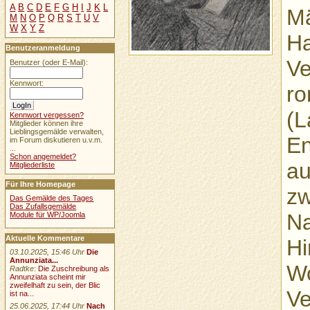
A
B
C
D
E
F
G
H
I
J
K
L
Mä
M
N
O
P
Q
R
S
T
U
V
W
X
Y
Z
Ha
Benutzeranmeldung
Ve
Benutzer (oder E-Mail):
Kennwort:
ro
(L
Kennwort vergessen?
Mitglieder können ihre
Lieblingsgemälde verwalten,
En
im Forum diskutieren u.v.m.
...
Schon angemeldet?
au
Mitgliederliste
Für Ihre Homepage
zw
Das Gemälde des Tages
Das Zufallsgemälde
Na
Module für WP/Joomla
Aktuelle Kommentare
Hi
03.10.2025, 15:46 Uhr
Die
Annunziata...
Wo
Radtke
:
Die Zuschreibung als
Annunziata scheint mir
zweifelhaft zu sein, der Blic
Ve
ist na...
25.06.2025, 17:44 Uhr
Nach