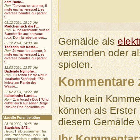
dem Bade...
Ron
:
"Je veux te raconter, ô
molle enchanteresse! L es
diverses beautés qui parent
t...
05.12.2024, 15:12 Uhr
Mädchen sich die F...
Ron
:
À une Mendiante rousse
Blanche fille aux cheveux
Gemälde als
elek
roux, Dont la robe par ses...
05.12.2024, 14:38 Uhr
Tänzerin mit Kasta...
versenden oder a
Ron
:
Je veux te raconter, ô
molle enchanteresse! L es
diverses beautés qui parent
spielen.
t...
12.03.2024, 13:53 Uhr
Badende Nymphe...
Ron
:
Zu schön für die Natur:
Kommentare 
Idealische Schönheit ! "Sie
kniete am Rande des
Wasse...
22.02.2024, 14:22 Uhr
Noch kein Kommen
Italienische Lands...
Ron
:
Et in Arcadia Ego ! "Und
duldet auch auf seiner Berge
können als Erste
Rücken Das Zackenhaupt...
Aktuelle Forenbeiträge
diesem Gemälde v
28.10.2020, 10:48 Uhr
Stanisław &#3...
Heiko
: Hallo zusammen, für
Ihr Kommentar
eine Präsentation über u. A.
Impressionismus möchte ich