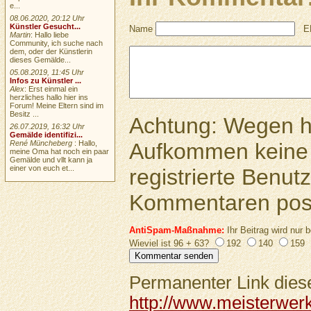
e...
08.06.2020, 20:12 Uhr
Künstler Gesucht...
Name
E
Martin
: Hallo liebe
Community, ich suche nach
dem, oder der Künstlerin
dieses Gemälde...
05.08.2019, 11:45 Uhr
Infos zu Künstler ...
Alex
: Erst einmal ein
herzliches hallo hier ins
Forum! Meine Eltern sind im
Besitz ...
Achtung: Wegen 
26.07.2019, 16:32 Uhr
Gemälde identifizi...
Aufkommen keine 
René Müncheberg
: Hallo,
meine Oma hat noch ein paar
Gemälde und vllt kann ja
einer von euch et...
registrierte Benutz
Kommentaren pos
AntiSpam-Maßnahme:
Ihr Beitrag wird nur b
Wieviel ist 96 + 63?
192
140
159
Permanenter Link diese
http://www.meisterwer