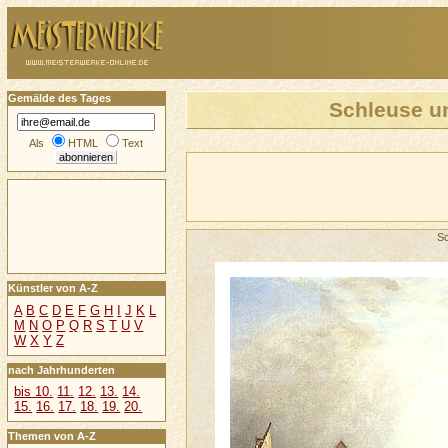
Gemälde des Tages
Schleuse u
Als
HTML
Text
S
Künstler von A-Z
A
B
C
D
E
F
G
H
I
J
K
L
M
N
O
P
Q
R
S
T
U
V
W
X
Y
Z
nach Jahrhunderten
bis 10.
11.
12.
13.
14.
15.
16.
17.
18.
19.
20.
Themen von A-Z