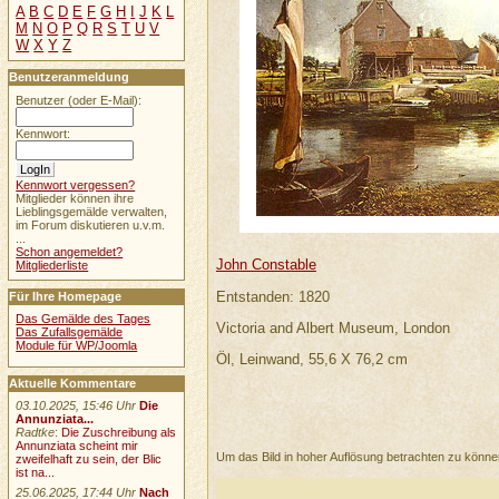
A
B
C
D
E
F
G
H
I
J
K
L
M
N
O
P
Q
R
S
T
U
V
W
X
Y
Z
Benutzeranmeldung
Benutzer (oder E-Mail):
Kennwort:
Kennwort vergessen?
Mitglieder können ihre
Lieblingsgemälde verwalten,
im Forum diskutieren u.v.m.
...
Schon angemeldet?
John Constable
Mitgliederliste
Entstanden: 1820
Für Ihre Homepage
Das Gemälde des Tages
Victoria and Albert Museum, London
Das Zufallsgemälde
Module für WP/Joomla
Öl, Leinwand, 55,6 X 76,2 cm
Aktuelle Kommentare
03.10.2025, 15:46 Uhr
Die
Annunziata...
Radtke
:
Die Zuschreibung als
Annunziata scheint mir
Um das Bild in hoher Auflösung betrachten zu könn
zweifelhaft zu sein, der Blic
ist na...
25.06.2025, 17:44 Uhr
Nach