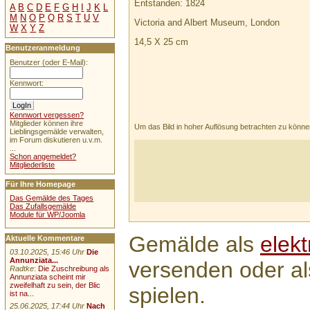
Entstanden: 1824
A
B
C
D
E
F
G
H
I
J
K
L
M
N
O
P
Q
R
S
T
U
V
Victoria and Albert Museum, London
W
X
Y
Z
14,5 X 25 cm
Benutzeranmeldung
Benutzer (oder E-Mail):
Kennwort:
Kennwort vergessen?
Mitglieder können ihre
Um das Bild in hoher Auflösung betrachten zu könn
Lieblingsgemälde verwalten,
im Forum diskutieren u.v.m.
...
Schon angemeldet?
Mitgliederliste
Für Ihre Homepage
Das Gemälde des Tages
Das Zufallsgemälde
Module für WP/Joomla
Gemälde als
elek
Aktuelle Kommentare
03.10.2025, 15:46 Uhr
Die
Annunziata...
versenden oder a
Radtke
:
Die Zuschreibung als
Annunziata scheint mir
zweifelhaft zu sein, der Blic
spielen.
ist na...
25.06.2025, 17:44 Uhr
Nach