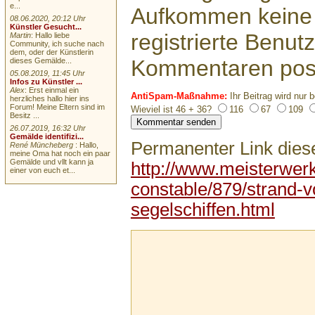
e...
Aufkommen keine 
08.06.2020, 20:12 Uhr
Künstler Gesucht...
registrierte Benutz
Martin
: Hallo liebe
Community, ich suche nach
dem, oder der Künstlerin
Kommentaren pos
dieses Gemälde...
05.08.2019, 11:45 Uhr
Infos zu Künstler ...
Alex
: Erst einmal ein
AntiSpam-Maßnahme:
Ihr Beitrag wird nur b
herzliches hallo hier ins
Forum! Meine Eltern sind im
Wieviel ist 46 + 36?
116
67
109
Besitz ...
26.07.2019, 16:32 Uhr
Gemälde identifizi...
Permanenter Link diese
René Müncheberg
: Hallo,
meine Oma hat noch ein paar
Gemälde und vllt kann ja
http://www.meisterwer
einer von euch et...
constable/879/strand-v
segelschiffen.html