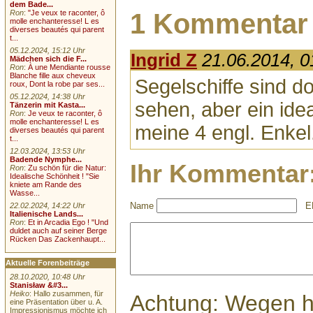
dem Bade...
1 Kommentar
Ron
:
"Je veux te raconter, ô
molle enchanteresse! L es
diverses beautés qui parent
t...
05.12.2024, 15:12 Uhr
Ingrid Z
21.06.2014, 0
Mädchen sich die F...
Ron
:
À une Mendiante rousse
Blanche fille aux cheveux
Segelschiffe sind do
roux, Dont la robe par ses...
05.12.2024, 14:38 Uhr
sehen, aber ein idea
Tänzerin mit Kasta...
Ron
:
Je veux te raconter, ô
molle enchanteresse! L es
meine 4 engl. Enkel
diverses beautés qui parent
t...
12.03.2024, 13:53 Uhr
Badende Nymphe...
Ihr Kommentar
Ron
:
Zu schön für die Natur:
Idealische Schönheit ! "Sie
kniete am Rande des
Wasse...
Name
E
22.02.2024, 14:22 Uhr
Italienische Lands...
Ron
:
Et in Arcadia Ego ! "Und
duldet auch auf seiner Berge
Rücken Das Zackenhaupt...
Aktuelle Forenbeiträge
28.10.2020, 10:48 Uhr
Stanisław &#3...
Heiko
: Hallo zusammen, für
Achtung: Wegen 
eine Präsentation über u. A.
Impressionismus möchte ich