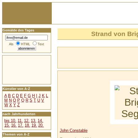
Gemälde des Tages
Strand von Bri
Als
HTML
Text
Künstler von A-Z
A
B
C
D
E
F
G
H
I
J
K
L
M
N
O
P
Q
R
S
T
U
V
W
X
Y
Z
nach Jahrhunderten
bis 10.
11.
12.
13.
14.
15.
16.
17.
18.
19.
20.
John Constable
Themen von A-Z