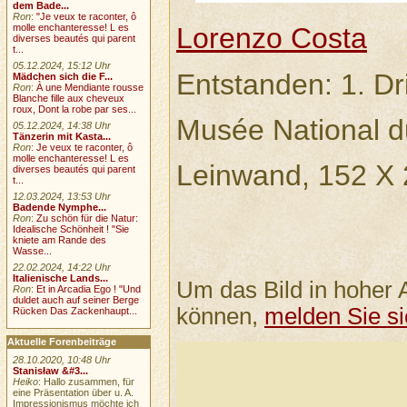
dem Bade...
Ron
:
"Je veux te raconter, ô
molle enchanteresse! L es
Lorenzo Costa
diverses beautés qui parent
t...
05.12.2024, 15:12 Uhr
Entstanden: 1. Dri
Mädchen sich die F...
Ron
:
À une Mendiante rousse
Blanche fille aux cheveux
roux, Dont la robe par ses...
Musée National d
05.12.2024, 14:38 Uhr
Tänzerin mit Kasta...
Ron
:
Je veux te raconter, ô
molle enchanteresse! L es
Leinwand, 152 X
diverses beautés qui parent
t...
12.03.2024, 13:53 Uhr
Badende Nymphe...
Ron
:
Zu schön für die Natur:
Idealische Schönheit ! "Sie
kniete am Rande des
Wasse...
22.02.2024, 14:22 Uhr
Italienische Lands...
Um das Bild in hoher 
Ron
:
Et in Arcadia Ego ! "Und
duldet auch auf seiner Berge
können,
melden Sie si
Rücken Das Zackenhaupt...
Aktuelle Forenbeiträge
28.10.2020, 10:48 Uhr
Stanisław &#3...
Heiko
: Hallo zusammen, für
eine Präsentation über u. A.
Impressionismus möchte ich