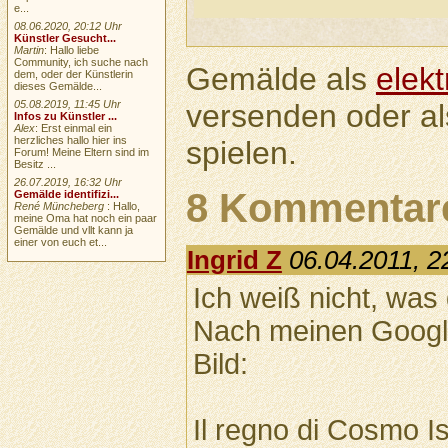
e...
08.06.2020, 20:12 Uhr
Künstler Gesucht...
Martin
: Hallo liebe
Community, ich suche nach
Gemälde als
elek
dem, oder der Künstlerin
dieses Gemälde...
versenden oder a
05.08.2019, 11:45 Uhr
Infos zu Künstler ...
Alex
: Erst einmal ein
herzliches hallo hier ins
spielen.
Forum! Meine Eltern sind im
Besitz ...
26.07.2019, 16:32 Uhr
8 Kommentar
Gemälde identifizi...
René Müncheberg
: Hallo,
meine Oma hat noch ein paar
Gemälde und vllt kann ja
einer von euch et...
Ingrid Z
06.04.2011, 2
Ich weiß nicht, was 
Nach meinen Googl
Bild:
Il regno di Cosmo Is