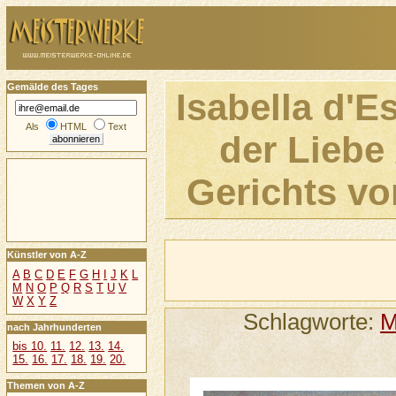
Gemälde des Tages
Isabella d'E
Als
HTML
Text
der Liebe 
Gerichts vo
Künstler von A-Z
A
B
C
D
E
F
G
H
I
J
K
L
M
N
O
P
Q
R
S
T
U
V
W
X
Y
Z
Schlagworte:
M
nach Jahrhunderten
bis 10.
11.
12.
13.
14.
15.
16.
17.
18.
19.
20.
Themen von A-Z