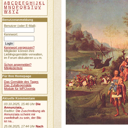
A
B
C
D
E
F
G
H
I
J
K
L
M
N
O
P
Q
R
S
T
U
V
W
X
Y
Z
Benutzeranmeldung
Benutzer (oder E-Mail):
Kennwort:
Kennwort vergessen?
Mitglieder können ihre
Lieblingsgemälde verwalten,
im Forum diskutieren u.v.m.
...
Schon angemeldet?
Mitgliederliste
Für Ihre Homepage
Das Gemälde des Tages
Das Zufallsgemälde
Module für WP/Joomla
Aktuelle Kommentare
03.10.2025, 15:46 Uhr
Die
Annunziata...
Radtke
:
Die Zuschreibung als
Annunziata scheint mir
zweifelhaft zu sein, der Blic
ist na...
25.06.2025, 17:44 Uhr
Nach