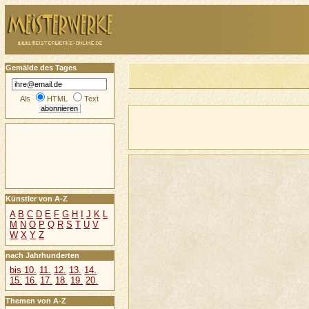
Gemälde des Tages
Als
HTML
Text
Künstler von A-Z
A
B
C
D
E
F
G
H
I
J
K
L
M
N
O
P
Q
R
S
T
U
V
W
X
Y
Z
nach Jahrhunderten
bis 10.
11.
12.
13.
14.
15.
16.
17.
18.
19.
20.
Themen von A-Z