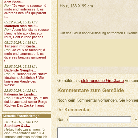
dem Bade...
Holz, 138 X 99 cm
Ron
:
"Je veux te raconter, ô
molle enchanteresse! L es
diverses beautés qui parent
t...
05.12.2024, 15:12 Uhr
Mädchen sich die F...
Ron
:
À une Mendiante rousse
Um das Bild in hoher Auflösung betrachten zu könn
Blanche fille aux cheveux
roux, Dont la robe par ses...
05.12.2024, 14:38 Uhr
Tänzerin mit Kasta...
Ron
:
Je veux te raconter, ô
molle enchanteresse! L es
diverses beautés qui parent
t...
12.03.2024, 13:53 Uhr
Badende Nymphe...
Ron
:
Zu schön für die Natur:
Idealische Schönheit ! "Sie
Gemälde als
elektronische Grußkarte
versend
kniete am Rande des
Wasse...
Kommentare zum Gemälde
22.02.2024, 14:22 Uhr
Italienische Lands...
Ron
:
Et in Arcadia Ego ! "Und
Noch kein Kommentar vorhanden. Sie können
duldet auch auf seiner Berge
Rücken Das Zackenhaupt...
Ihr Kommentar:
Aktuelle Forenbeiträge
Name
E
28.10.2020, 10:48 Uhr
Stanisław &#3...
Heiko
: Hallo zusammen, für
eine Präsentation über u. A.
Impressionismus möchte ich