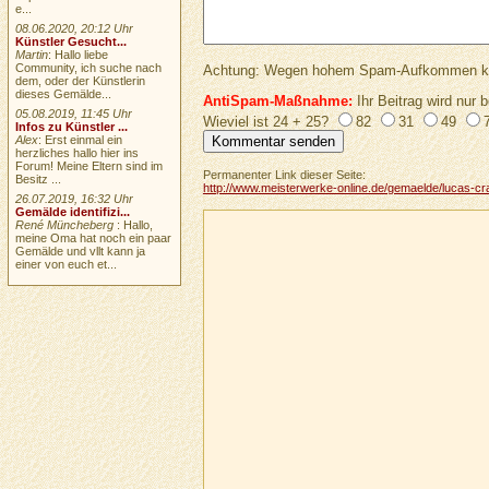
e...
08.06.2020, 20:12 Uhr
Künstler Gesucht...
Martin
: Hallo liebe
Community, ich suche nach
Achtung: Wegen hohem Spam-Aufkommen keine 
dem, oder der Künstlerin
dieses Gemälde...
AntiSpam-Maßnahme:
Ihr Beitrag wird nur b
05.08.2019, 11:45 Uhr
Wieviel ist 24 + 25?
82
31
49
Infos zu Künstler ...
Alex
: Erst einmal ein
herzliches hallo hier ins
Forum! Meine Eltern sind im
Permanenter Link dieser Seite:
Besitz ...
http://www.meisterwerke-online.de/gemaelde/lucas-cr
26.07.2019, 16:32 Uhr
Gemälde identifizi...
René Müncheberg
: Hallo,
meine Oma hat noch ein paar
Gemälde und vllt kann ja
einer von euch et...