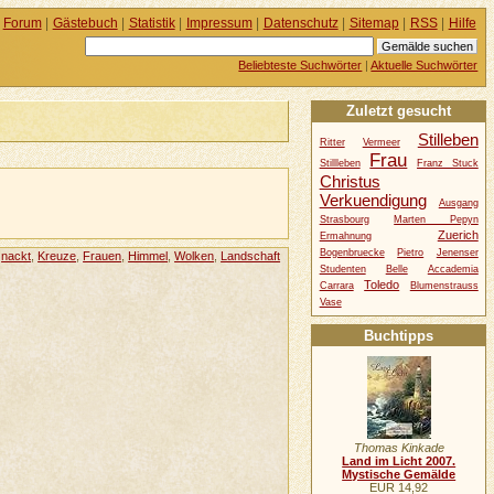
Forum
|
Gästebuch
|
Statistik
|
Impressum
|
Datenschutz
|
Sitemap
|
RSS
|
Hilfe
Beliebteste Suchwörter
|
Aktuelle Suchwörter
Zuletzt gesucht
Stilleben
Ritter
Vermeer
Frau
Stillleben
Franz Stuck
Christus
Verkuendigung
Ausgang
Strasbourg
Marten Pepyn
Zuerich
Ermahnung
Bogenbruecke
Pietro
Jenenser
,
nackt
,
Kreuze
,
Frauen
,
Himmel
,
Wolken
,
Landschaft
Studenten
Belle
Accademia
Toledo
Carrara
Blumenstrauss
Vase
Buchtipps
Thomas Kinkade
Land im Licht 2007.
Mystische Gemälde
EUR 14,92