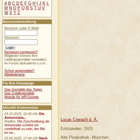
A
B
C
D
E
F
G
H
I
J
K
L
M
N
O
P
Q
R
S
T
U
V
W
X
Y
Z
Benutzeranmeldung
Benutzer (oder E-Mail):
Kennwort:
Kennwort vergessen?
Mitglieder können ihre
Lieblingsgemälde verwalten,
im Forum diskutieren u.v.m.
...
Schon angemeldet?
Mitgliederliste
Für Ihre Homepage
Das Gemälde des Tages
Das Zufallsgemälde
Module für WP/Joomla
Aktuelle Kommentare
03.10.2025, 15:46 Uhr
Die
Annunziata...
Lucas Cranach d. Ä.
Radtke
:
Die Zuschreibung als
Annunziata scheint mir
Entstanden: 1503
zweifelhaft zu sein, der Blic
ist na...
Alte Pinakothek, München
25.06.2025, 17:44 Uhr
Nach