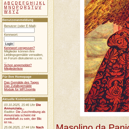
A
B
C
D
E
F
G
H
I
J
K
L
M
N
O
P
Q
R
S
T
U
V
W
X
Y
Z
Benutzeranmeldung
Benutzer (oder E-Mail):
Kennwort:
Kennwort vergessen?
Mitglieder können ihre
Lieblingsgemälde verwalten,
im Forum diskutieren u.v.m.
...
Schon angemeldet?
Mitgliederliste
Für Ihre Homepage
Das Gemälde des Tages
Das Zufallsgemälde
Module für WP/Joomla
Aktuelle Kommentare
03.10.2025, 15:46 Uhr
Die
Annunziata...
Radtke
:
Die Zuschreibung als
Annunziata scheint mir
zweifelhaft zu sein, der Blic
ist na...
Masolino da Pani
25.06.2025, 17:44 Uhr
Nach