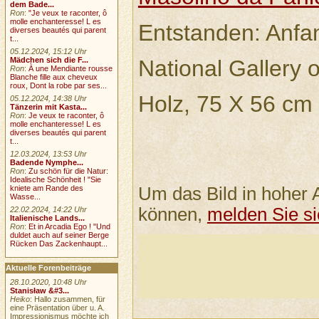
dem Bade...
Ron
:
"Je veux te raconter, ô
molle enchanteresse! L es
Entstanden: Anfan
diverses beautés qui parent
t...
05.12.2024, 15:12 Uhr
National Gallery o
Mädchen sich die F...
Ron
:
À une Mendiante rousse
Blanche fille aux cheveux
roux, Dont la robe par ses...
Holz, 75 X 56 cm
05.12.2024, 14:38 Uhr
Tänzerin mit Kasta...
Ron
:
Je veux te raconter, ô
molle enchanteresse! L es
diverses beautés qui parent
t...
12.03.2024, 13:53 Uhr
Badende Nymphe...
Ron
:
Zu schön für die Natur:
Idealische Schönheit ! "Sie
Um das Bild in hoher 
kniete am Rande des
Wasse...
können,
melden Sie si
22.02.2024, 14:22 Uhr
Italienische Lands...
Ron
:
Et in Arcadia Ego ! "Und
duldet auch auf seiner Berge
Rücken Das Zackenhaupt...
Aktuelle Forenbeiträge
28.10.2020, 10:48 Uhr
Stanisław &#3...
Heiko
: Hallo zusammen, für
eine Präsentation über u. A.
Impressionismus möchte ich