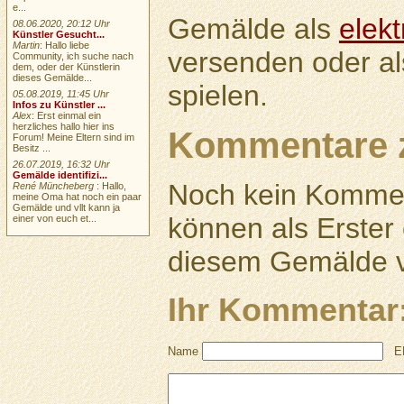
e...
Gemälde als
elek
08.06.2020, 20:12 Uhr
Künstler Gesucht...
Martin
: Hallo liebe
versenden oder a
Community, ich suche nach
dem, oder der Künstlerin
dieses Gemälde...
spielen.
05.08.2019, 11:45 Uhr
Infos zu Künstler ...
Alex
: Erst einmal ein
herzliches hallo hier ins
Kommentare 
Forum! Meine Eltern sind im
Besitz ...
26.07.2019, 16:32 Uhr
Gemälde identifizi...
Noch kein Kommen
René Müncheberg
: Hallo,
meine Oma hat noch ein paar
Gemälde und vllt kann ja
können als Erste
einer von euch et...
diesem Gemälde v
Ihr Kommentar
Name
E