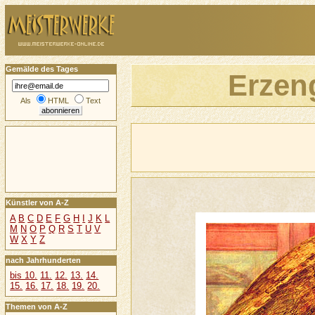
Gemälde des Tages
Erzen
Als
HTML
Text
Künstler von A-Z
A
B
C
D
E
F
G
H
I
J
K
L
M
N
O
P
Q
R
S
T
U
V
W
X
Y
Z
nach Jahrhunderten
bis 10.
11.
12.
13.
14.
15.
16.
17.
18.
19.
20.
Themen von A-Z