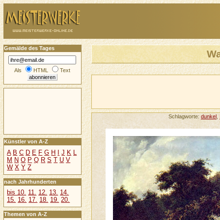
Gemälde des Tages
Wa
Als
HTML
Text
Schlagworte:
dunkel
,
Künstler von A-Z
A
B
C
D
E
F
G
H
I
J
K
L
M
N
O
P
Q
R
S
T
U
V
W
X
Y
Z
nach Jahrhunderten
bis 10.
11.
12.
13.
14.
15.
16.
17.
18.
19.
20.
Themen von A-Z