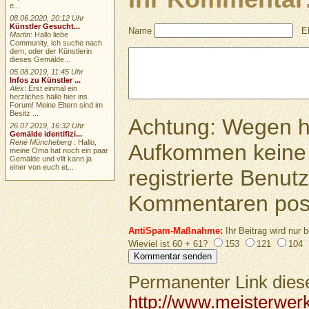
e...
08.06.2020, 20:12 Uhr
Künstler Gesucht...
Name
E
Martin
: Hallo liebe
Community, ich suche nach
dem, oder der Künstlerin
dieses Gemälde...
05.08.2019, 11:45 Uhr
Infos zu Künstler ...
Alex
: Erst einmal ein
herzliches hallo hier ins
Forum! Meine Eltern sind im
Besitz ...
Achtung: Wegen 
26.07.2019, 16:32 Uhr
Gemälde identifizi...
René Müncheberg
: Hallo,
Aufkommen keine 
meine Oma hat noch ein paar
Gemälde und vllt kann ja
einer von euch et...
registrierte Benutz
Kommentaren pos
AntiSpam-Maßnahme:
Ihr Beitrag wird nur b
Wieviel ist 60 + 61?
153
121
104
Permanenter Link diese
http://www.meisterwer