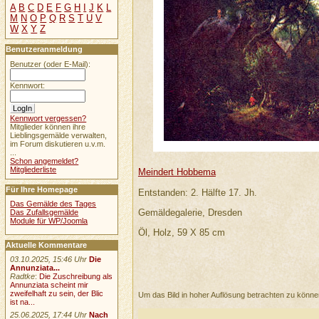
A
B
C
D
E
F
G
H
I
J
K
L
M
N
O
P
Q
R
S
T
U
V
W
X
Y
Z
Benutzeranmeldung
Benutzer (oder E-Mail):
Kennwort:
Kennwort vergessen?
Mitglieder können ihre
Lieblingsgemälde verwalten,
im Forum diskutieren u.v.m.
...
Schon angemeldet?
Mitgliederliste
Meindert Hobbema
Für Ihre Homepage
Entstanden: 2. Hälfte 17. Jh.
Das Gemälde des Tages
Gemäldegalerie, Dresden
Das Zufallsgemälde
Module für WP/Joomla
Öl, Holz, 59 X 85 cm
Aktuelle Kommentare
03.10.2025, 15:46 Uhr
Die
Annunziata...
Radtke
:
Die Zuschreibung als
Annunziata scheint mir
zweifelhaft zu sein, der Blic
Um das Bild in hoher Auflösung betrachten zu könn
ist na...
25.06.2025, 17:44 Uhr
Nach