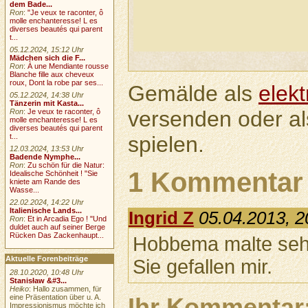
dem Bade...
Ron
:
"Je veux te raconter, ô
molle enchanteresse! L es
diverses beautés qui parent
t...
05.12.2024, 15:12 Uhr
Mädchen sich die F...
Ron
:
À une Mendiante rousse
Blanche fille aux cheveux
roux, Dont la robe par ses...
Gemälde als
elek
05.12.2024, 14:38 Uhr
Tänzerin mit Kasta...
versenden oder a
Ron
:
Je veux te raconter, ô
molle enchanteresse! L es
diverses beautés qui parent
spielen.
t...
12.03.2024, 13:53 Uhr
Badende Nymphe...
Ron
:
Zu schön für die Natur:
1 Kommentar
Idealische Schönheit ! "Sie
kniete am Rande des
Wasse...
22.02.2024, 14:22 Uhr
Italienische Lands...
Ingrid Z
05.04.2013, 2
Ron
:
Et in Arcadia Ego ! "Und
duldet auch auf seiner Berge
Rücken Das Zackenhaupt...
Hobbema malte sehr
Aktuelle Forenbeiträge
Sie gefallen mir.
28.10.2020, 10:48 Uhr
Stanisław &#3...
Heiko
: Hallo zusammen, für
eine Präsentation über u. A.
Ihr Kommentar
Impressionismus möchte ich