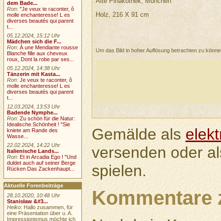
Alte Pinakothek, München
dem Bade...
Ron
:
"Je veux te raconter, ô
Holz, 216 X 91 cm
molle enchanteresse! L es
diverses beautés qui parent
t...
05.12.2024, 15:12 Uhr
Mädchen sich die F...
Ron
:
À une Mendiante rousse
Um das Bild in hoher Auflösung betrachten zu könn
Blanche fille aux cheveux
roux, Dont la robe par ses...
05.12.2024, 14:38 Uhr
Tänzerin mit Kasta...
Ron
:
Je veux te raconter, ô
molle enchanteresse! L es
diverses beautés qui parent
t...
12.03.2024, 13:53 Uhr
Badende Nymphe...
Ron
:
Zu schön für die Natur:
Idealische Schönheit ! "Sie
Gemälde als
elek
kniete am Rande des
Wasse...
22.02.2024, 14:22 Uhr
versenden oder a
Italienische Lands...
Ron
:
Et in Arcadia Ego ! "Und
duldet auch auf seiner Berge
spielen.
Rücken Das Zackenhaupt...
Aktuelle Forenbeiträge
Kommentare 
28.10.2020, 10:48 Uhr
Stanisław &#3...
Heiko
: Hallo zusammen, für
eine Präsentation über u. A.
Impressionismus möchte ich