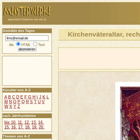
Gemälde des Tages
Kirchenväteraltar, rec
Als
HTML
Text
Künstler von A-Z
A
B
C
D
E
F
G
H
I
J
K
L
M
N
O
P
Q
R
S
T
U
V
W
X
Y
Z
nach Jahrhunderten
bis 10.
11.
12.
13.
14.
15.
16.
17.
18.
19.
20.
Themen von A-Z