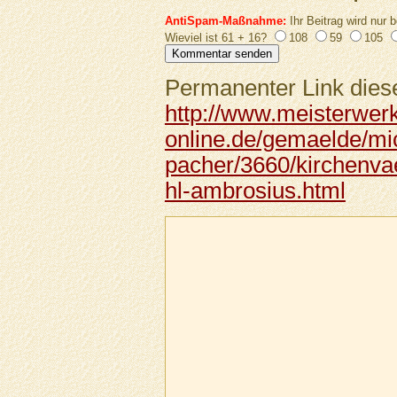
AntiSpam-Maßnahme:
Ihr Beitrag wird nur b
Wieviel ist 61 + 16?
108
59
105
Permanenter Link diese
http://www.meisterwer
online.de/gemaelde/mi
pacher/3660/kirchenvae
hl-ambrosius.html