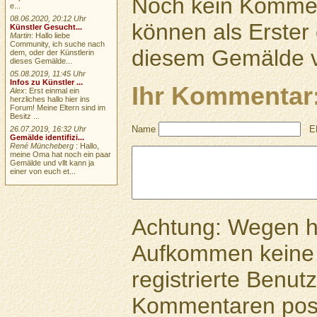
Noch kein Kommen
e...
08.06.2020, 20:12 Uhr
können als Erste
Künstler Gesucht...
Martin
: Hallo liebe
Community, ich suche nach
diesem Gemälde v
dem, oder der Künstlerin
dieses Gemälde...
05.08.2019, 11:45 Uhr
Infos zu Künstler ...
Ihr Kommentar
Alex
: Erst einmal ein
herzliches hallo hier ins
Forum! Meine Eltern sind im
Besitz ...
Name
E
26.07.2019, 16:32 Uhr
Gemälde identifizi...
René Müncheberg
: Hallo,
meine Oma hat noch ein paar
Gemälde und vllt kann ja
einer von euch et...
Achtung: Wegen 
Aufkommen keine 
registrierte Benutz
Kommentaren pos