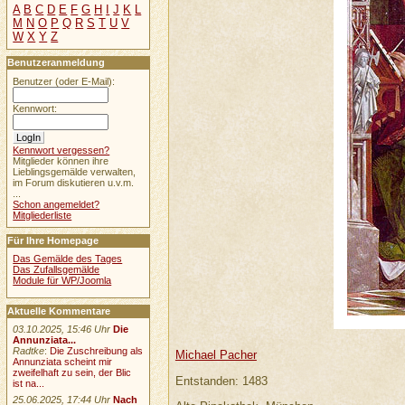
A
B
C
D
E
F
G
H
I
J
K
L
M
N
O
P
Q
R
S
T
U
V
W
X
Y
Z
Benutzeranmeldung
Benutzer (oder E-Mail):
Kennwort:
Kennwort vergessen?
Mitglieder können ihre
Lieblingsgemälde verwalten,
im Forum diskutieren u.v.m.
...
Schon angemeldet?
Mitgliederliste
Für Ihre Homepage
Das Gemälde des Tages
Das Zufallsgemälde
Module für WP/Joomla
Aktuelle Kommentare
03.10.2025, 15:46 Uhr
Die
Annunziata...
Radtke
:
Die Zuschreibung als
Michael Pacher
Annunziata scheint mir
zweifelhaft zu sein, der Blic
Entstanden: 1483
ist na...
25.06.2025, 17:44 Uhr
Nach