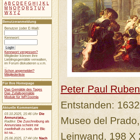
A
B
C
D
E
F
G
H
I
J
K
L
M
N
O
P
Q
R
S
T
U
V
W
X
Y
Z
Benutzeranmeldung
Benutzer (oder E-Mail):
Kennwort:
Kennwort vergessen?
Mitglieder können ihre
Lieblingsgemälde verwalten,
im Forum diskutieren u.v.m.
...
Schon angemeldet?
Mitgliederliste
Für Ihre Homepage
Peter Paul Rube
Das Gemälde des Tages
Das Zufallsgemälde
Module für WP/Joomla
Entstanden: 1632
Aktuelle Kommentare
03.10.2025, 15:46 Uhr
Die
Museo del Prado,
Annunziata...
Radtke
:
Die Zuschreibung als
Annunziata scheint mir
zweifelhaft zu sein, der Blic
Leinwand, 198 X
ist na...
25.06.2025, 17:44 Uhr
Nach