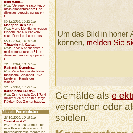
dem Bade...
Ron
:
"Je veux te raconter, ô
molle enchanteresse! L es
diverses beautés qui parent
t...
05.12.2024, 15:12 Uhr
Mädchen sich die F...
Ron
:
À une Mendiante rousse
Um das Bild in hoher 
Blanche fille aux cheveux
roux, Dont la robe par ses...
können,
melden Sie si
05.12.2024, 14:38 Uhr
Tänzerin mit Kasta...
Ron
:
Je veux te raconter, ô
molle enchanteresse! L es
diverses beautés qui parent
t...
12.03.2024, 13:53 Uhr
Badende Nymphe...
Ron
:
Zu schön für die Natur:
Idealische Schönheit ! "Sie
kniete am Rande des
Wasse...
22.02.2024, 14:22 Uhr
Italienische Lands...
Gemälde als
elek
Ron
:
Et in Arcadia Ego ! "Und
duldet auch auf seiner Berge
Rücken Das Zackenhaupt...
versenden oder a
Aktuelle Forenbeiträge
spielen.
28.10.2020, 10:48 Uhr
Stanisław &#3...
Heiko
: Hallo zusammen, für
eine Präsentation über u. A.
Impressionismus möchte ich