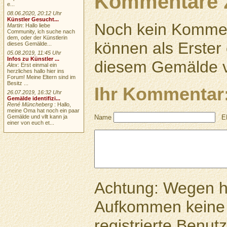
Kommentare 
e...
08.06.2020, 20:12 Uhr
Künstler Gesucht...
Noch kein Kommen
Martin
: Hallo liebe
Community, ich suche nach
dem, oder der Künstlerin
können als Erste
dieses Gemälde...
05.08.2019, 11:45 Uhr
Infos zu Künstler ...
diesem Gemälde v
Alex
: Erst einmal ein
herzliches hallo hier ins
Forum! Meine Eltern sind im
Besitz ...
Ihr Kommentar
26.07.2019, 16:32 Uhr
Gemälde identifizi...
René Müncheberg
: Hallo,
meine Oma hat noch ein paar
Gemälde und vllt kann ja
Name
E
einer von euch et...
Achtung: Wegen 
Aufkommen keine 
registrierte Benutz