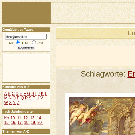
Gemälde des Tages
Li
Als
HTML
Text
Schlagworte:
E
Künstler von A-Z
A
B
C
D
E
F
G
H
I
J
K
L
M
N
O
P
Q
R
S
T
U
V
W
X
Y
Z
nach Jahrhunderten
bis 10.
11.
12.
13.
14.
15.
16.
17.
18.
19.
20.
Themen von A-Z