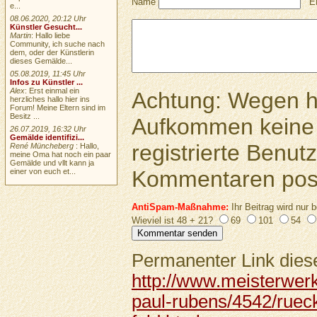
Name
E
e...
08.06.2020, 20:12 Uhr
Künstler Gesucht...
Martin
: Hallo liebe
Community, ich suche nach
dem, oder der Künstlerin
dieses Gemälde...
05.08.2019, 11:45 Uhr
Infos zu Künstler ...
Alex
: Erst einmal ein
Achtung: Wegen 
herzliches hallo hier ins
Forum! Meine Eltern sind im
Besitz ...
Aufkommen keine 
26.07.2019, 16:32 Uhr
Gemälde identifizi...
registrierte Benutz
René Müncheberg
: Hallo,
meine Oma hat noch ein paar
Gemälde und vllt kann ja
Kommentaren pos
einer von euch et...
AntiSpam-Maßnahme:
Ihr Beitrag wird nur b
Wieviel ist 48 + 21?
69
101
54
Permanenter Link diese
http://www.meisterwer
paul-rubens/4542/ruec