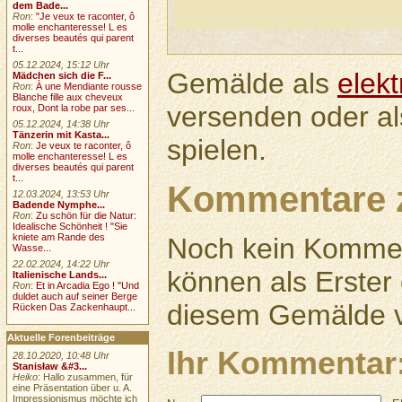
dem Bade...
Ron
:
"Je veux te raconter, ô
molle enchanteresse! L es
diverses beautés qui parent
t...
05.12.2024, 15:12 Uhr
Gemälde als
elek
Mädchen sich die F...
Ron
:
À une Mendiante rousse
Blanche fille aux cheveux
versenden oder a
roux, Dont la robe par ses...
05.12.2024, 14:38 Uhr
Tänzerin mit Kasta...
spielen.
Ron
:
Je veux te raconter, ô
molle enchanteresse! L es
diverses beautés qui parent
t...
Kommentare 
12.03.2024, 13:53 Uhr
Badende Nymphe...
Ron
:
Zu schön für die Natur:
Idealische Schönheit ! "Sie
kniete am Rande des
Noch kein Kommen
Wasse...
22.02.2024, 14:22 Uhr
können als Erste
Italienische Lands...
Ron
:
Et in Arcadia Ego ! "Und
duldet auch auf seiner Berge
diesem Gemälde v
Rücken Das Zackenhaupt...
Aktuelle Forenbeiträge
Ihr Kommentar
28.10.2020, 10:48 Uhr
Stanisław &#3...
Heiko
: Hallo zusammen, für
eine Präsentation über u. A.
Impressionismus möchte ich