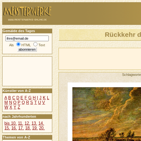
Gemälde des Tages
Rückkehr d
Als
HTML
Text
Schlagwort
Künstler von A-Z
A
B
C
D
E
F
G
H
I
J
K
L
M
N
O
P
Q
R
S
T
U
V
W
X
Y
Z
nach Jahrhunderten
bis 10.
11.
12.
13.
14.
15.
16.
17.
18.
19.
20.
Themen von A-Z