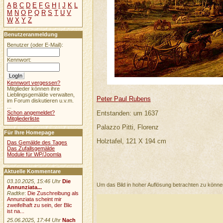
A
B
C
D
E
F
G
H
I
J
K
L
M
N
O
P
Q
R
S
T
U
V
W
X
Y
Z
Benutzeranmeldung
Benutzer (oder E-Mail):
Kennwort:
Kennwort vergessen?
Mitglieder können ihre
Lieblingsgemälde verwalten,
Peter Paul Rubens
im Forum diskutieren u.v.m.
...
Entstanden: um 1637
Schon angemeldet?
Mitgliederliste
Palazzo Pitti, Florenz
Für Ihre Homepage
Holztafel, 121 X 194 cm
Das Gemälde des Tages
Das Zufallsgemälde
Module für WP/Joomla
Aktuelle Kommentare
03.10.2025, 15:46 Uhr
Die
Um das Bild in hoher Auflösung betrachten zu könn
Annunziata...
Radtke
:
Die Zuschreibung als
Annunziata scheint mir
zweifelhaft zu sein, der Blic
ist na...
25.06.2025, 17:44 Uhr
Nach