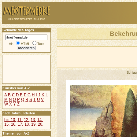
Gemälde des Tages
Bekehrun
Als
HTML
Text
Schlag
Künstler von A-Z
A
B
C
D
E
F
G
H
I
J
K
L
M
N
O
P
Q
R
S
T
U
V
W
X
Y
Z
nach Jahrhunderten
bis 10.
11.
12.
13.
14.
15.
16.
17.
18.
19.
20.
Themen von A-Z