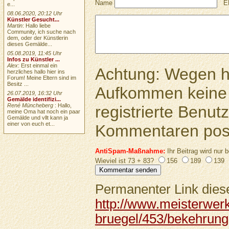
Name
E
e...
08.06.2020, 20:12 Uhr
Künstler Gesucht...
Martin
: Hallo liebe
Community, ich suche nach
dem, oder der Künstlerin
dieses Gemälde...
05.08.2019, 11:45 Uhr
Infos zu Künstler ...
Alex
: Erst einmal ein
Achtung: Wegen 
herzliches hallo hier ins
Forum! Meine Eltern sind im
Besitz ...
Aufkommen keine 
26.07.2019, 16:32 Uhr
Gemälde identifizi...
René Müncheberg
: Hallo,
registrierte Benutz
meine Oma hat noch ein paar
Gemälde und vllt kann ja
einer von euch et...
Kommentaren pos
AntiSpam-Maßnahme:
Ihr Beitrag wird nur b
Wieviel ist 73 + 83?
156
189
139
Permanenter Link diese
http://www.meisterwerk
bruegel/453/bekehrung