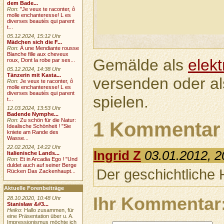
dem Bade...
Ron
:
"Je veux te raconter, ô
molle enchanteresse! L es
diverses beautés qui parent
t...
05.12.2024, 15:12 Uhr
Mädchen sich die F...
Ron
:
À une Mendiante rousse
Blanche fille aux cheveux
Gemälde als
elek
roux, Dont la robe par ses...
05.12.2024, 14:38 Uhr
Tänzerin mit Kasta...
versenden oder a
Ron
:
Je veux te raconter, ô
molle enchanteresse! L es
diverses beautés qui parent
spielen.
t...
12.03.2024, 13:53 Uhr
Badende Nymphe...
Ron
:
Zu schön für die Natur:
1 Kommentar
Idealische Schönheit ! "Sie
kniete am Rande des
Wasse...
22.02.2024, 14:22 Uhr
Ingrid Z
03.01.2012, 2
Italienische Lands...
Ron
:
Et in Arcadia Ego ! "Und
duldet auch auf seiner Berge
Der geschichtliche 
Rücken Das Zackenhaupt...
Aktuelle Forenbeiträge
Ihr Kommentar
28.10.2020, 10:48 Uhr
Stanisław &#3...
Heiko
: Hallo zusammen, für
eine Präsentation über u. A.
Impressionismus möchte ich