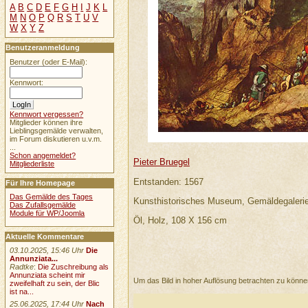
A
B
C
D
E
F
G
H
I
J
K
L
M
N
O
P
Q
R
S
T
U
V
W
X
Y
Z
Benutzeranmeldung
Benutzer (oder E-Mail):
Kennwort:
Kennwort vergessen?
Mitglieder können ihre
Lieblingsgemälde verwalten,
im Forum diskutieren u.v.m.
...
Schon angemeldet?
Pieter Bruegel
Mitgliederliste
Entstanden: 1567
Für Ihre Homepage
Das Gemälde des Tages
Kunsthistorisches Museum, Gemäldegaleri
Das Zufallsgemälde
Module für WP/Joomla
Öl, Holz, 108 X 156 cm
Aktuelle Kommentare
03.10.2025, 15:46 Uhr
Die
Annunziata...
Radtke
:
Die Zuschreibung als
Annunziata scheint mir
Um das Bild in hoher Auflösung betrachten zu könn
zweifelhaft zu sein, der Blic
ist na...
25.06.2025, 17:44 Uhr
Nach