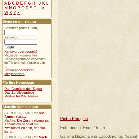
A
B
C
D
E
F
G
H
I
J
K
L
M
N
O
P
Q
R
S
T
U
V
W
X
Y
Z
Benutzeranmeldung
Benutzer (oder E-Mail):
Kennwort:
Kennwort vergessen?
Mitglieder können ihre
Lieblingsgemälde verwalten,
im Forum diskutieren u.v.m.
...
Schon angemeldet?
Mitgliederliste
Für Ihre Homepage
Das Gemälde des Tages
Das Zufallsgemälde
Module für WP/Joomla
Aktuelle Kommentare
03.10.2025, 15:46 Uhr
Die
Annunziata...
Pietro Perugino
Radtke
:
Die Zuschreibung als
Annunziata scheint mir
Entstanden: Ende 15. Jh.
zweifelhaft zu sein, der Blic
ist na...
Galleria Nazionale di Capodimonte, Neapel
25.06.2025, 17:44 Uhr
Nach