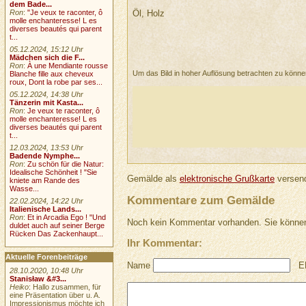
dem Bade...
Öl, Holz
Ron
:
"Je veux te raconter, ô
molle enchanteresse! L es
diverses beautés qui parent
t...
05.12.2024, 15:12 Uhr
Mädchen sich die F...
Ron
:
À une Mendiante rousse
Um das Bild in hoher Auflösung betrachten zu könn
Blanche fille aux cheveux
roux, Dont la robe par ses...
05.12.2024, 14:38 Uhr
Tänzerin mit Kasta...
Ron
:
Je veux te raconter, ô
molle enchanteresse! L es
diverses beautés qui parent
t...
12.03.2024, 13:53 Uhr
Badende Nymphe...
Ron
:
Zu schön für die Natur:
Idealische Schönheit ! "Sie
Gemälde als
elektronische Grußkarte
versend
kniete am Rande des
Wasse...
Kommentare zum Gemälde
22.02.2024, 14:22 Uhr
Italienische Lands...
Ron
:
Et in Arcadia Ego ! "Und
Noch kein Kommentar vorhanden. Sie können
duldet auch auf seiner Berge
Rücken Das Zackenhaupt...
Ihr Kommentar:
Aktuelle Forenbeiträge
Name
E
28.10.2020, 10:48 Uhr
Stanisław &#3...
Heiko
: Hallo zusammen, für
eine Präsentation über u. A.
Impressionismus möchte ich