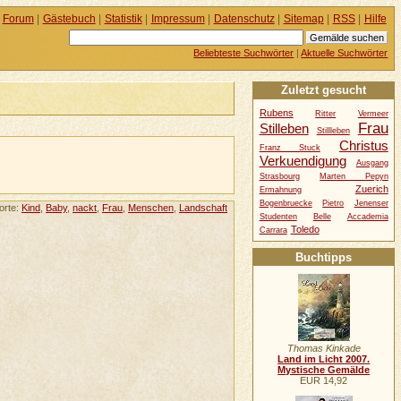
Forum
|
Gästebuch
|
Statistik
|
Impressum
|
Datenschutz
|
Sitemap
|
RSS
|
Hilfe
Beliebteste Suchwörter
|
Aktuelle Suchwörter
Zuletzt gesucht
Rubens
Ritter
Vermeer
Frau
Stilleben
Stillleben
Christus
Franz Stuck
Verkuendigung
Ausgang
Strasbourg
Marten Pepyn
Zuerich
Ermahnung
Bogenbruecke
Pietro
Jenenser
orte:
Kind
,
Baby
,
nackt
,
Frau
,
Menschen
,
Landschaft
Studenten
Belle
Accademia
Toledo
Carrara
Buchtipps
Thomas Kinkade
Land im Licht 2007.
Mystische Gemälde
EUR 14,92