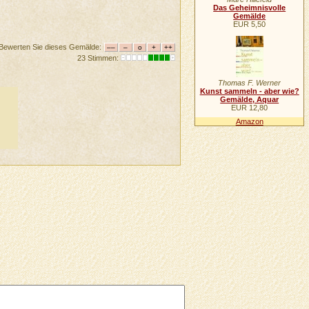
Das Geheimnisvolle
Gemälde
EUR 5,50
Bewerten Sie dieses Gemälde:
23 Stimmen:
Thomas F. Werner
Kunst sammeln - aber wie?
Gemälde, Aquar
EUR 12,80
Amazon