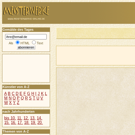
Gemälde des Tages
Als
HTML
Text
Künstler von A-Z
A
B
C
D
E
F
G
H
I
J
K
L
M
N
O
P
Q
R
S
T
U
V
W
X
Y
Z
nach Jahrhunderten
bis 10.
11.
12.
13.
14.
15.
16.
17.
18.
19.
20.
Themen von A-Z