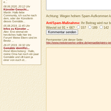
e...
08.06.2020, 20:12 Uhr
Künstler Gesucht...
Martin
: Hallo liebe
Community, ich suche nach
Achtung: Wegen hohem Spam-Aufkommen keine 
dem, oder der Künstlerin
dieses Gemälde...
AntiSpam-Maßnahme:
Ihr Beitrag wird nur b
05.08.2019, 11:45 Uhr
Wieviel ist 91 + 66?
157
189
142
Infos zu Künstler ...
Alex
: Erst einmal ein
herzliches hallo hier ins
Forum! Meine Eltern sind im
Permanenter Link dieser Seite:
Besitz ...
http://www.meisterwerke-online.de/gemaelde/pietro-p
26.07.2019, 16:32 Uhr
Gemälde identifizi...
René Müncheberg
: Hallo,
meine Oma hat noch ein paar
Gemälde und vllt kann ja
einer von euch et...