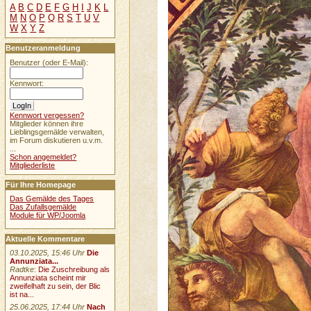
A
B
C
D
E
F
G
H
I
J
K
L
M
N
O
P
Q
R
S
T
U
V
W
X
Y
Z
Benutzeranmeldung
Benutzer (oder E-Mail):
Kennwort:
Kennwort vergessen?
Mitglieder können ihre
Lieblingsgemälde verwalten,
im Forum diskutieren u.v.m.
...
Schon angemeldet?
Mitgliederliste
Für Ihre Homepage
Das Gemälde des Tages
Das Zufallsgemälde
Module für WP/Joomla
Aktuelle Kommentare
03.10.2025, 15:46 Uhr
Die
Annunziata...
Radtke
:
Die Zuschreibung als
Annunziata scheint mir
zweifelhaft zu sein, der Blic
ist na...
25.06.2025, 17:44 Uhr
Nach