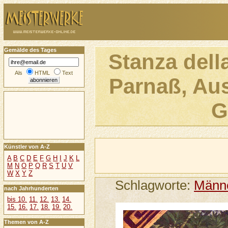
Gemälde des Tages
Stanza dell
Als
HTML
Text
Parnaß, Aus
G
Künstler von A-Z
A
B
C
D
E
F
G
H
I
J
K
L
M
N
O
P
Q
R
S
T
U
V
W
X
Y
Z
Schlagworte:
Männ
nach Jahrhunderten
bis 10.
11.
12.
13.
14.
15.
16.
17.
18.
19.
20.
Themen von A-Z