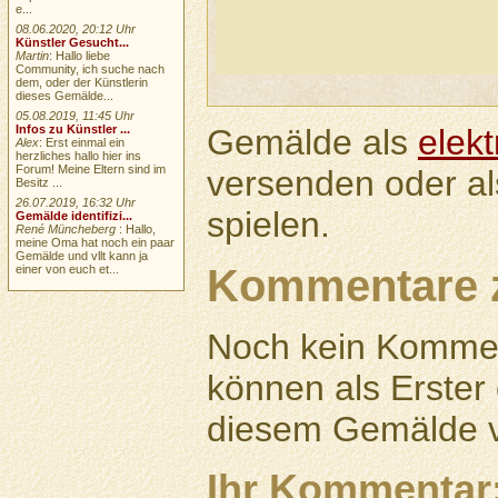
e...
08.06.2020, 20:12 Uhr
Künstler Gesucht...
Martin
: Hallo liebe
Community, ich suche nach
dem, oder der Künstlerin
dieses Gemälde...
05.08.2019, 11:45 Uhr
Gemälde als
elek
Infos zu Künstler ...
Alex
: Erst einmal ein
herzliches hallo hier ins
Forum! Meine Eltern sind im
versenden oder a
Besitz ...
26.07.2019, 16:32 Uhr
spielen.
Gemälde identifizi...
René Müncheberg
: Hallo,
meine Oma hat noch ein paar
Gemälde und vllt kann ja
Kommentare 
einer von euch et...
Noch kein Kommen
können als Erste
diesem Gemälde v
Ihr Kommentar