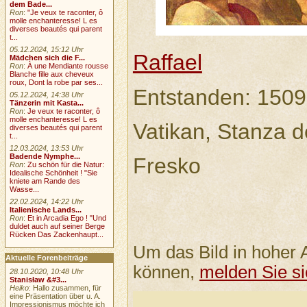
dem Bade...
Ron
:
"Je veux te raconter, ô
molle enchanteresse! L es
diverses beautés qui parent
t...
05.12.2024, 15:12 Uhr
Raffael
Mädchen sich die F...
Ron
:
À une Mendiante rousse
Blanche fille aux cheveux
roux, Dont la robe par ses...
Entstanden: 1509
05.12.2024, 14:38 Uhr
Tänzerin mit Kasta...
Ron
:
Je veux te raconter, ô
molle enchanteresse! L es
Vatikan, Stanza 
diverses beautés qui parent
t...
12.03.2024, 13:53 Uhr
Badende Nymphe...
Fresko
Ron
:
Zu schön für die Natur:
Idealische Schönheit ! "Sie
kniete am Rande des
Wasse...
22.02.2024, 14:22 Uhr
Italienische Lands...
Ron
:
Et in Arcadia Ego ! "Und
duldet auch auf seiner Berge
Rücken Das Zackenhaupt...
Um das Bild in hoher 
Aktuelle Forenbeiträge
können,
melden Sie si
28.10.2020, 10:48 Uhr
Stanisław &#3...
Heiko
: Hallo zusammen, für
eine Präsentation über u. A.
Impressionismus möchte ich