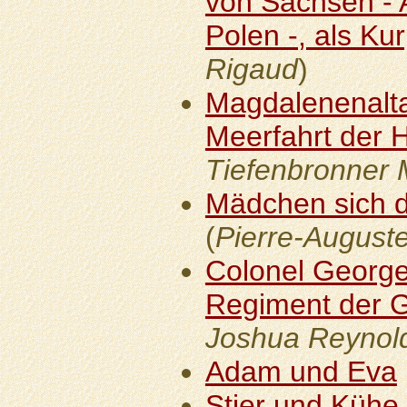
von Sachsen - A
Polen -, als Kur
Rigaud
)
Magdalenenaltar
Meerfahrt der H
Tiefenbronner 
Mädchen sich d
(
Pierre-August
Colonel Georg
Regiment der 
Joshua Reynol
Adam und Eva
Stier und Kühe