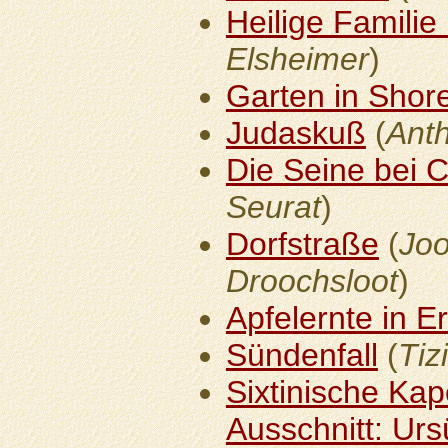
Heilige Familie
Elsheimer
)
Garten in Sho
Judaskuß
(
Ant
Die Seine bei 
Seurat
)
Dorfstraße
(
Joo
Droochsloot
)
Apfelernte in E
Sündenfall
(
Tiz
Sixtinische Kap
Ausschnitt: Ur