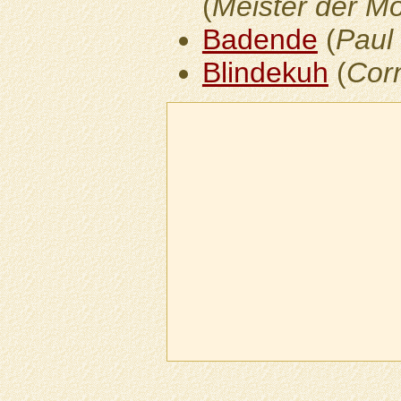
(
Meister der M
Badende
(
Paul
Blindekuh
(
Corn