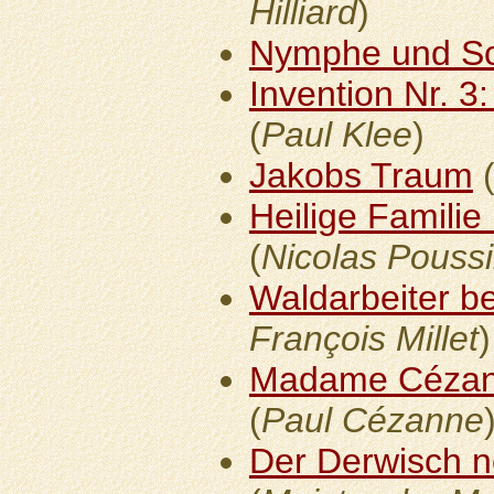
Hilliard
)
Nymphe und Sc
Invention Nr. 3
(
Paul Klee
)
Jakobs Traum
Heilige Familie
(
Nicolas Pouss
Waldarbeiter b
François Millet
)
Madame Cézan
(
Paul Cézanne
Der Derwisch n