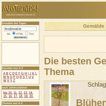
Gemälde des Tages
Gemälde
Als
HTML
Text
Die besten G
Thema
Künstler von A-Z
A
B
C
D
E
F
G
H
I
J
K
L
M
N
O
P
Q
R
S
T
U
V
W
X
Y
Z
Schlag
nach Jahrhunderten
bis 10.
11.
12.
13.
14.
15.
16.
17.
18.
19.
20.
Blühen
Themen von A-Z