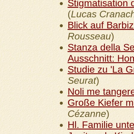
Stigmatisation 
(
Lucas Cranach
Blick auf Barbi
Rousseau
)
Stanza della S
Ausschnitt: H
Studie zu 'La G
Seurat
)
Noli me tanger
Große Kiefer mi
Cézanne
)
Hl. Familie unt