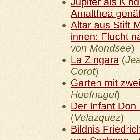
Jupiter als Kin
Amalthea genä
Altar aus Stift 
innen: Flucht 
von Mondsee
)
La Zingara
(
Jea
Corot
)
Garten mit zw
Hoefnagel
)
Der Infant Don
(
Velazquez
)
Bildnis Friedric