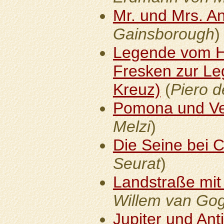
Mr. und Mrs. A
Gainsborough
)
Legende vom He
Fresken zur Le
Kreuz)
(
Piero d
Pomona und V
Melzi
)
Die Seine bei 
Seurat
)
Landstraße mit
Willem van Go
Jupiter und Ant