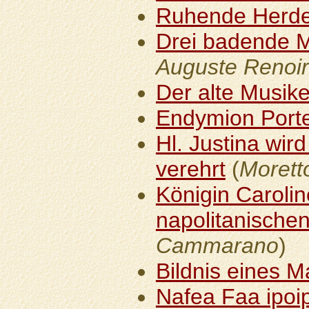
Ruhende Herd
Drei badende 
Auguste Renoir
Der alte Musike
Endymion Port
Hl. Justina wird
verehrt
(
Morett
Königin Carolin
napolitanische
Cammarano
)
Bildnis eines 
Nafea Faa ipoi