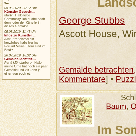
Landsc
e...
08.06.2020, 20:12 Uhr
Künstler Gesucht...
Martin
: Hallo liebe
George Stubbs
Community, ich suche nach
dem, oder der Künstlerin
dieses Gemälde...
Ascott House, Wi
05.08.2019, 11:45 Uhr
Infos zu Künstler ...
Alex
: Erst einmal ein
herzliches hallo hier ins
Forum! Meine Eltern sind im
Besitz ...
26.07.2019, 16:32 Uhr
Gemälde identifizi...
René Müncheberg
: Hallo,
meine Oma hat noch ein paar
Gemälde betrachten, 
Gemälde und vllt kann ja
einer von euch et...
Kommentare
] •
Puzz
Sch
Baum
,
O
Im So