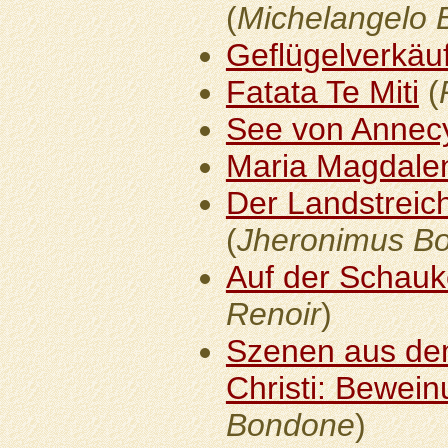
(
Michelangelo 
Geflügelverkäu
Fatata Te Miti
(
See von Annec
Maria Magdale
Der Landstreic
(
Jheronimus B
Auf der Schauk
Renoir
)
Szenen aus de
Christi: Bewein
Bondone
)