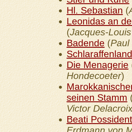
Hl. Sebastian
(
Leonidas an d
(
Jacques-Louis
Badende
(
Paul
Schlaraffenlan
Die Menagerie
Hondecoeter
)
Marokkanischer
seinen Stamm
Victor Delacroi
Beati Possiden
Erdmann von M