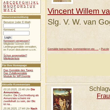
A
B
C
D
E
F
G
H
I
J
K
L
M
N
O
P
Q
R
S
T
U
V
Vincent Willem v
W
X
Y
Z
Benutzeranmeldung
Slg. V. W. van G
Benutzer (oder E-Mail):
Kennwort:
Kennwort vergessen?
Mitglieder können ihre
Lieblingsgemälde verwalten,
Gemälde betrachten, kommentieren etc. ...
•
Puzzle
im Forum diskutieren u.v.m.
...
Schon angemeldet?
Mitgliederliste
Für Ihre Homepage
Das Gemälde des Tages
Das Zufallsgemälde
Module für WP/Joomla
Aktuelle Kommentare
Schlag
03.10.2025, 15:46 Uhr
Die
Annunziata...
Fra
Radtke
:
Die Zuschreibung als
Annunziata scheint mir
zweifelhaft zu sein, der Blic
ist na...
25.06.2025, 17:44 Uhr
Nach