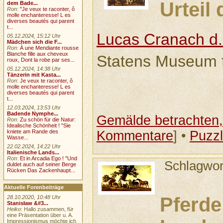
Urteil 
dem Bade...
Ron
:
"Je veux te raconter, ô
molle enchanteresse! L es
diverses beautés qui parent
t...
Lucas Cranach d.
05.12.2024, 15:12 Uhr
Mädchen sich die F...
Ron
:
À une Mendiante rousse
Blanche fille aux cheveux
Statens Museum 
roux, Dont la robe par ses...
05.12.2024, 14:38 Uhr
Tänzerin mit Kasta...
Ron
:
Je veux te raconter, ô
molle enchanteresse! L es
diverses beautés qui parent
t...
12.03.2024, 13:53 Uhr
Badende Nymphe...
Gemälde betrachten, 
Ron
:
Zu schön für die Natur:
Idealische Schönheit ! "Sie
Kommentare
] •
Puzz
kniete am Rande des
Wasse...
22.02.2024, 14:22 Uhr
Italienische Lands...
Ron
:
Et in Arcadia Ego ! "Und
Schlagwor
duldet auch auf seiner Berge
Rücken Das Zackenhaupt...
Aktuelle Forenbeiträge
Pferde
28.10.2020, 10:48 Uhr
Stanisław &#3...
Heiko
: Hallo zusammen, für
eine Präsentation über u. A.
Impressionismus möchte ich