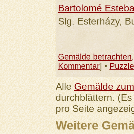
Bartolomé Esteba
Slg. Esterházy, 
Gemälde betrachten, 
Kommentar
] •
Puzzle
Alle
Gemälde zu
durchblättern. (E
pro Seite angezeig
Weitere Gemä