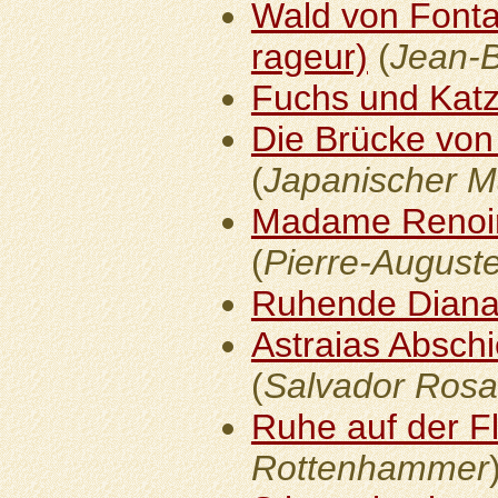
Wald von Fonta
rageur)
(
Jean-B
Fuchs und Kat
Die Brücke von 
(
Japanischer M
Madame Renoir 
(
Pierre-August
Ruhende Dian
Astraias Absch
(
Salvador Rosa
Ruhe auf der F
Rottenhammer