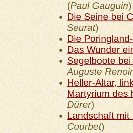
(
Paul Gauguin
)
Die Seine bei 
Seurat
)
Die Poringland
Das Wunder ei
Segelboote be
Auguste Renoir
Heller-Altar, li
Martyrium des 
Dürer
)
Landschaft mi
Courbet
)