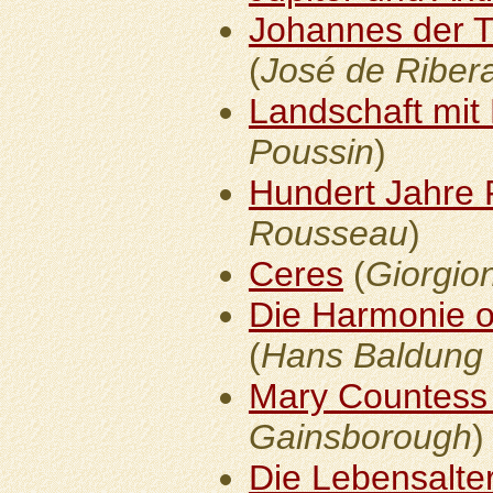
Johannes der T
(
José de Riber
Landschaft mit
Poussin
)
Hundert Jahre F
Rousseau
)
Ceres
(
Giorgio
Die Harmonie o
(
Hans Baldung 
Mary Countes
Gainsborough
)
Die Lebensalte